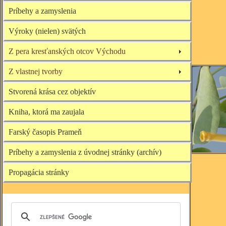
Príbehy a zamyslenia
Výroky (nielen) svätých
Z pera kresťanských otcov Východu
Z vlastnej tvorby
Stvorená krása cez objektív
Kniha, ktorá ma zaujala
Farský časopis Prameň
Príbehy a zamyslenia z úvodnej stránky (archív)
Propagácia stránky