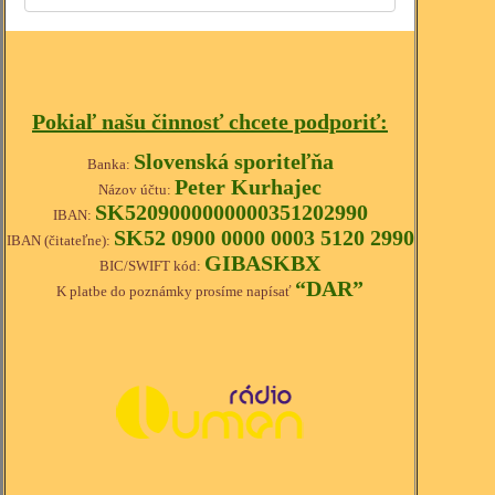
Pokiaľ našu činnosť chcete podporiť:
Slovenská sporiteľňa
Banka:
Peter Kurhajec
Názov účtu:
SK5209000000000351202990
IBAN:
SK52 0900 0000 0003 5120 2990
IBAN (čitateľne):
GIBASKBX
BIC/SWIFT kód:
“DAR”
K platbe do poznámky prosíme napísať