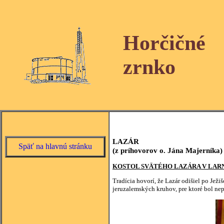
Horčičné
zrnko
LAZÁR
Späť na hlavnú stránku
(z príhovorov o. Jána Majerníka)
KOSTOL SVÄTÉHO LAZÁRA V LAR
Tradícia hovorí, že Lazár odišiel po Je
jeruzalemských kruhov, pre ktoré bol n