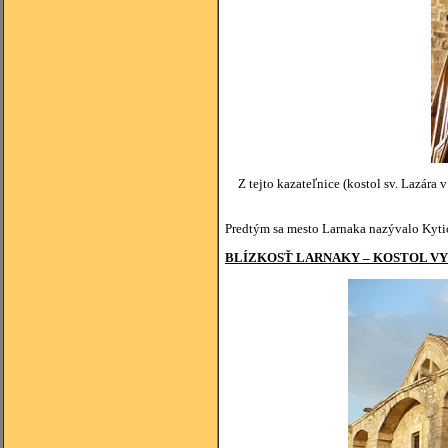
Z tejto kazateľnice (kostol sv. Lazára 
Predtým sa mesto Larnaka nazývalo Kytio
BLÍZKOSŤ LARNAKY – KOSTOL VYB