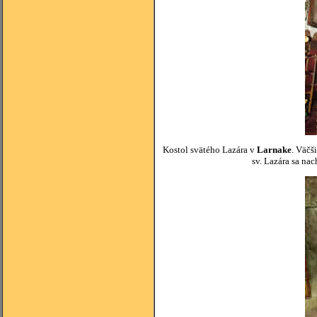
Kostol svätého Lazára v
Larnake
. Väčš
sv. Lazára sa na