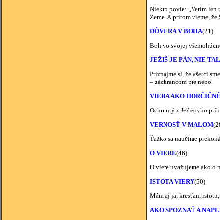
Niekto povie: „Verím len 
Zeme. A pritom vieme, že
DÔVERA V BOHA
(21)
Boh vo svojej všemohúcnos
JEŽIŠ JE PÁN, NIE T
Priznajme si, že všetci sm
– záchrancom pre nebo.
VIERA AKO HORČIČN
Ochrnutý z Ježišovho príbe
VERNOSŤ V MALOM
(2
Ťažko sa naučíme prekonáv
O VIERE
(46)
O viere uvažujeme ako o m
ISTOTA VIERY
(50)
Mám aj ja, kresťan, istot
AKO SPOZNAŤ A NAPL