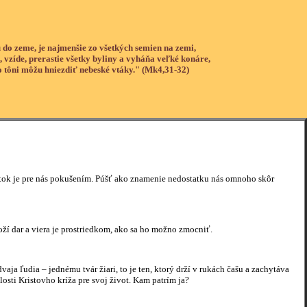
 do zeme, je najmenšie zo všetkých semien na zemi,
, vzíde, prerastie všetky byliny a vyháňa veľké konáre,
o tôni môžu hniezdiť nebeské vtáky." (Mk4,31-32)
atok je pre nás pokušením. Púšť ako znamenie nedostatku nás omnoho skôr
oží dar a viera je prostriedkom, ako sa ho možno zmocniť.
aja ľudia – jednému tvár žiari, to je ten, ktorý drží v rukách čašu a zachytáva
sti Kristovho kríža pre svoj život. Kam patrím ja?