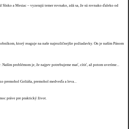
d Slnko a Mesiac – vyzerajú temer rovnako, zdá sa, že sú rovnako ďaleko od
lužobníkom, ktorý reaguje na naše najrozličnejšie požiadavky. On je naším Pánom
ý. Naším problémom je, že najprv potrebujeme mať, cítiť, až potom uveríme...
ko premohol Goliáša, premohol medveďa a leva...
moc práve pre praktický život.