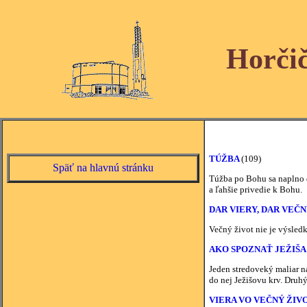
Horči
TÚŽBA
(109)
Späť na hlavnú stránku
Túžba po Bohu sa naplno d
a ľahšie privedie k Bohu.
DAR VIERY, DAR VEČ
Večný život nie je výsledk
AKO SPOZNAŤ JEŽIŠA
Jeden stredoveký maliar na
do nej Ježišovu krv. Druh
VIERA VO VEČNÝ ŽIV