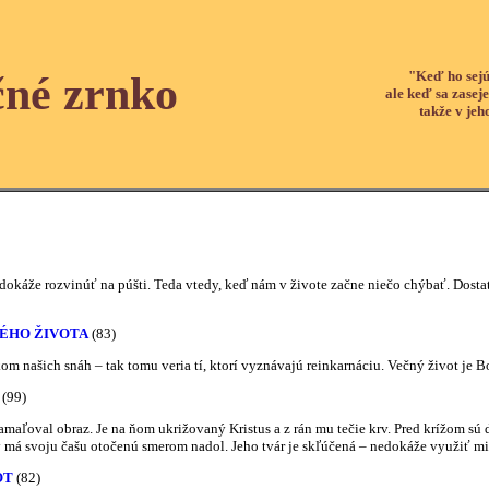
"Keď ho sejú
čné zrnko
ale keď sa zaseje
takže v jeh
okáže rozvinúť na púšti. Teda vtedy, keď nám v živote začne niečo chýbať. Dost
NÉHO ŽIVOTA
(83)
om našich snáh – tak tomu veria tí, ktorí vyznávajú reinkarnáciu. Večný život je B
(99)
maľoval obraz. Je na ňom ukrižovaný Kristus a z rán mu tečie krv. Pred krížom sú dv
ý má svoju čašu otočenú smerom nadol. Jeho tvár je skľúčená – nedokáže využiť milo
OT
(82)