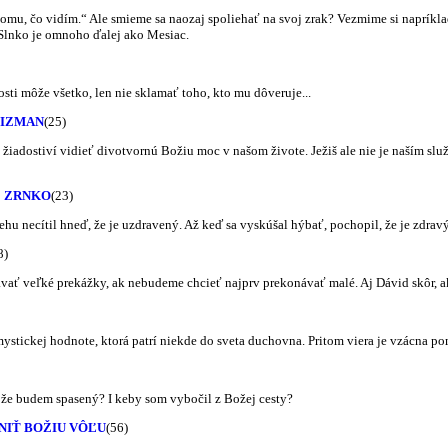
tomu, čo vidím.“ Ale smieme sa naozaj spoliehať na svoj zrak? Vezmime si napríkla
 Slnko je omnoho ďalej ako Mesiac.
ti môže všetko, len nie sklamať toho, kto mu dôveruje...
ALIZMAN
(25)
e žiadostiví vidieť divotvornú Božiu moc v našom živote. Ježiš ale nie je naším s
É ZRNKO
(23)
hu necítil hneď, že je uzdravený. Až keď sa vyskúšal hýbať, pochopil, že je zdrav
8)
ať veľké prekážky, ak nebudeme chcieť najprv prekonávať malé. Aj Dávid skôr, a
ystickej hodnote, ktorá patrí niekde do sveta duchovna. Pritom viera je vzácna po
u, že budem spasený? I keby som vybočil z Božej cesty?
NIŤ BOŽIU VÔĽU
(56)