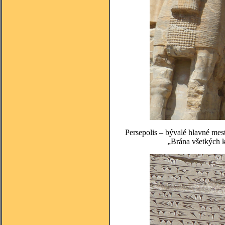
Persepolis – bývalé hlavné mes
„Brána všetkých k