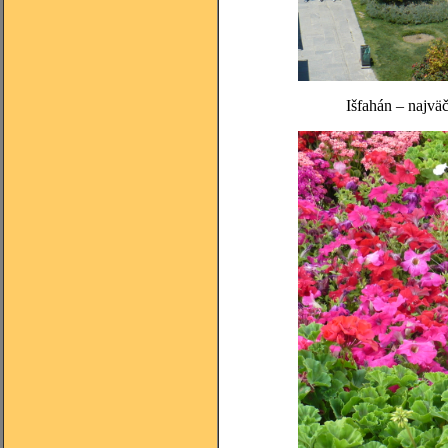
Išfahán – najväč