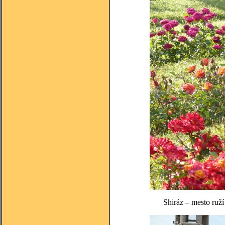
Shiráz – mesto ruží