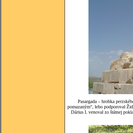
Pasargada – hrobka perzského
pomazaným“, lebo podporoval Židov,
Dárius I. venoval zo štátnej po