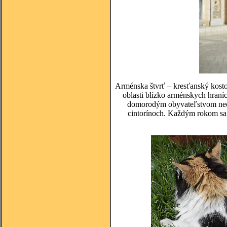
Arménska štvrť – kresťanský kosto
oblasti blízko arménskych hraníc
domorodým obyvateľstvom neobľ
cintorínoch. Každým rokom sa 