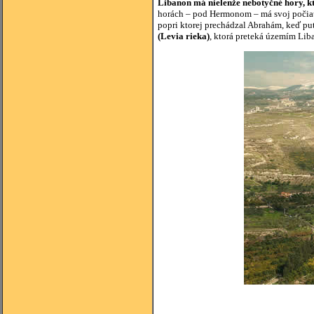
Libanon má nielenže nebotyčné hory, kt
horách – pod Hermonom – má svoj počia
popri ktorej prechádzal Abrahám, keď pu
(Levia rieka)
, ktorá preteká územím Lib