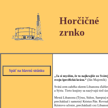
Horčičné
zrnko
Späť na hlavnú stránku
„Ja si myslím, že to najkrajšie zo Sväte
svoju špecifickú krásu.“
(Ján Majerník)
Svätá zem zahŕňa okrem Libanonu ďalšie
a Sýriu. Tieto krajiny sa nazývajú tiež 
Mestá Libanonu (Týrus, Sidon, Sarepta) m
prechádzal i samotný Kristus Pán. Rovnako
Kristovo učenie, prechádzali cez Libanon