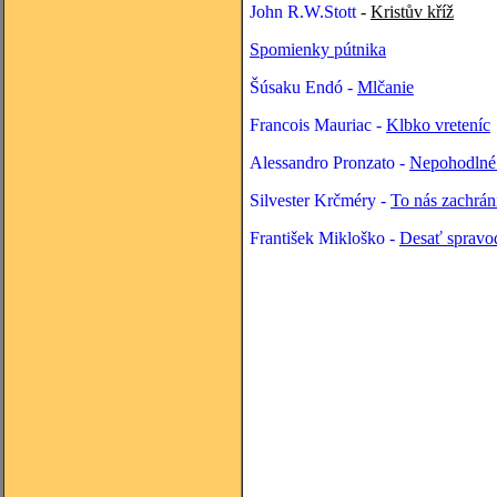
John R.W.Stott
-
Kristův kříž
Spomienky pútnika
Šúsaku Endó -
Mlčanie
Francois Mauriac -
Klbko vreteníc
Alessandro Pronzato -
Nepohodlné 
Silvester Krčméry -
To nás zachrán
František Mikloško -
Desať spravo