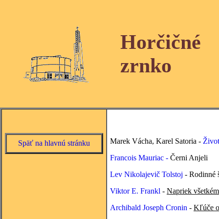
Horčičné
zrnko
Marek Vácha, Karel Satoria -
Život
Späť na hlavnú stránku
Francois Mauriac -
Černi Anjeli
Lev Nikolajevič Tolstoj
- Rodinné š
Viktor E. Frankl
-
Napriek všetkém
Archibald Joseph Cronin
-
Kľúče o