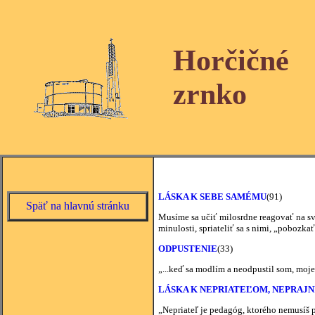
Horčičné
zrnko
LÁSKA K SEBE SAMÉMU
(91)
Späť na hlavnú stránku
Musíme sa učiť milosrdne reagovať na sv
minulosti, spriateliť sa s nimi, „pobozkať 
ODPUSTENIE
(33)
„...keď sa modlím a neodpustil som, moje 
LÁSKA K NEPRIATEĽOM, NEPRAJNÍ
„Nepriateľ je pedagóg, ktorého nemusíš p