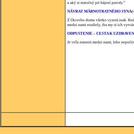
a aký si statočný pri hájení pravdy.“
NÁVRAT MÁRNOTRATNÉHO SYNA
(
Z Otcovho domu všetko vyzerá inak. Keď 
medzi nami rozdiely, iba my si ich vytvá
ODPUSTENIE – CESTA K UZDRAVEN
Je veľa zranení medzi nami, lebo nepočúv