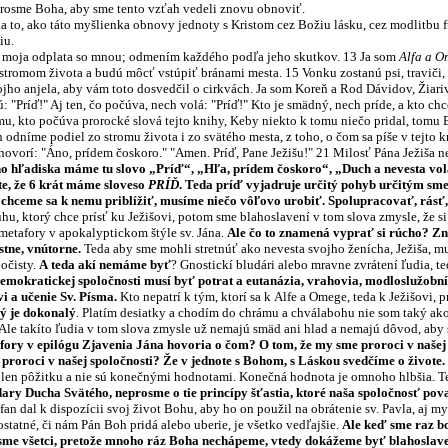
prosme Boha, aby sme tento vzťah vedeli znovu obnoviť.
, ako táto myšlienka obnovy jednoty s Kristom cez Božiu lásku, cez modlitbu fu
iu.
a moja odplata so mnou; odmením každého podľa jeho skutkov. 13 Ja som
Alfa a 
tromom života a budú môcť vstúpiť bránami mesta. 15 Vonku zostanú psi, traviči, n
vojho anjela, aby vám toto dosvedčil o cirkvách. Ja som Koreň a Rod Dávidov, Žiari
: "Príď!" Aj ten, čo počúva, nech volá: "Príď!" Kto je smädný, nech príde, a kto ch
, kto počúva prorocké slová tejto knihy, Keby niekto k tomu niečo pridal, tomu Bo
odníme podiel zo stromu života i zo svätého mesta, z toho, o čom sa píše v tejto k
hovorí: "Áno, prídem čoskoro." "Amen. Príď, Pane Ježišu!" 21 Milosť Pána Ježiša ne
o hľadiska máme tu slovo „Príď“, „Hľa, prídem čoskoro“, „Duch a nevesta volá p
te, že 6 krát máme sloveso
PRÍĎ
. Teda príď vyjadruje určitý pohyb určitým sme
ď chceme sa k nemu priblížiť, musíme niečo vôľovo urobiť. Spolupracovať, rásť,
orý chce prísť ku Ježišovi, potom sme blahoslavení v tom slova zmysle, že si
 metafory v apokalyptickom štýle sv. Jána.
Ale čo to znamená vyprať si rúcho? Zna
ostne, vnútorne.
Teda aby sme mohli stretnúť ako nevesta svojho ženícha, Ježiša, mu
 očisty.
A teda akí nemáme byť
? Gnostickí bludári alebo mravne zvrátení ľudia, te
v demokratickej spoločnosti musí byť potrat a eutanázia, vrahovia, modloslužobní
vi
a učenie Sv. Písma.
Kto nepatrí k tým, ktorí sa k Alfe a Omege, teda k Ježišovi, p
ý je dokonalý
. Platím desiatky a chodím do chrámu a chválabohu nie som taký ako
Ale takíto ľudia v tom slova zmysle už nemajú smäd ani hlad a nemajú dôvod, aby sa
fory v epilógu Zjavenia Jána hovoria o čom? O tom, že my sme proroci v našej s
proroci v našej spoločnosti? Že v jednote s Bohom, s Láskou svedčíme o živote.
len pôžitku a nie sú konečnými hodnotami. Konečná hodnota je omnoho hlbšia. Te
ry Ducha Svätého, neprosme o tie princípy šťastia, ktoré naša spoločnosť považuj
efan dal k dispozícii svoj život Bohu, aby ho on použil na obrátenie sv. Pavla, aj 
ostatné, či nám Pán Boh pridá alebo uberie, je všetko vedľajšie.
Ale keď sme raz bo
sme všetci, pretože mnoho ráz Boha nechápeme, vtedy dokážeme byť blahoslavení