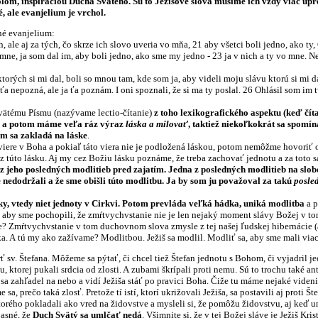
lom, inšpiráciou Ducha Svätého. Sú to Ježišove slová musíme ich vždy viac u
é, ale evanjelium je vrchol.
 evanjelium:
 ale aj za tých, čo skrze ich slovo uveria vo mňa, 21 aby všetci boli jedno, ako ty, O
l mne, ja som dal im, aby boli jedno, ako sme my jedno - 23 ja v nich a ty vo mne. Ne
 ktorých si mi dal, boli so mnou tam, kde som ja, aby videli moju slávu ktorú si mi d
ťa nepozná, ale ja ťa poznám. I oni spoznali, že si ma ty poslal. 26 Ohlásil som im
ému Písmu (nazývame lectio-čítanie)
z toho lexikografického aspektu (keď čí
om a potom máme veľa ráz výraz
láska a milovať
, taktiež niekoľkokrát sa spomín
om sa zakladá na láske
.
v Boha a pokiaľ táto viera nie je podložená láskou, potom nemôžme hovoriť o jed
 túto lásku. Aj my cez Božiu lásku poznáme, že treba zachovať jednotu a za toto sa
 z jeho posledných modlitieb pred zajatím. Jedna z posledných modlitieb na slob
 nedodržali a že sme obišli túto modlitbu. Ja by som ju považoval za takú
posle
sky, vtedy niet jednoty v Cirkvi. Potom prevláda veľká hádka, uniká modlitba
a p
a aby sme pochopili, že zmŕtvychvstanie nie je len nejaký moment slávy Božej v to
? Zmŕtvychvstanie v tom duchovnom slova zmysle z tej našej ľudskej hibernácie (a
ka. A tú my ako zažívame? Modlitbou. Ježiš sa modlil. Modliť sa, aby sme mali via
Štefana. Môžeme sa pýtať, či chcel tiež Štefan jednotu s Bohom, či vyjadril jednot
iu, ktorej pukali srdcia od zlosti. A zubami škrípali proti nemu. Sú to trochu také a
 sa zahľadel na nebo a vidí Ježiša stáť po pravici Boha. Čiže tu máme nejaké viden
sa, prečo taká zlosť. Pretože tí istí, ktorí ukrižovali Ježiša, sa postavili aj proti
ktorého pokladali ako vred na židovstve a mysleli si, že pomôžu židovstvu, aj keď u
asné, že
Duch Svätý sa umlčať nedá
. Všimnite si, že v tej Božej sláve je Ježiš Kr