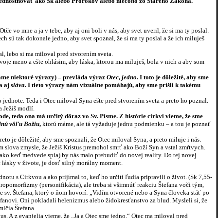
prednostňovať ako Sk alebo Prorokov alebo niečoho zo Starého Zákona.
tče vo mne a ja v tebe, aby aj oni boli v nás, aby svet uveril, že si ma ty poslal.
ch sú tak dokonale jedno, aby svet spoznal, že si ma ty poslal a že ich miluješ
al, lebo si ma miloval pred stvorením sveta.
 tvoje meno a ešte ohlásim, aby láska, ktorou ma miluješ, bola v nich a aby som
tame niektoré výrazy) – prevláda výraz
Otec, jedno
. I toto je dôležité, aby sme
a aj
sláva
. I tieto výrazy nám vizuálne pomáhajú, aby sme prišli k takému
note. Teda i Otec miloval Syna ešte pred stvorením sveta a preto ho poznal.
 Ježiš modlí.
ode, teda ona má určitý dôraz vo Sv. Písme. Z histórie cirkvi vieme, že sme
dnú vôľu Božiu
,
ktorú máme, ale tá vyžaduje jednu podmienku – a tou je poznať
reto je dôležité, aby sme spoznali, že Otec miloval Syna, a preto miluje i nás.
m slova zmysle, že Ježiš Kristus premohol smrť ako Boží Syn a vstal zmŕtvych.
ko keď medvede spia) by nás malo prebudiť do novej reality. Do tej novej
c lásky v živote, je dosť silný morálny moment.
u s Cirkvou a ako prijímal to, keď ho určití ľudia pripravili o život. (Sk 7,55-
ntropomorfizmy (personifikácia), ale treba si všimnúť reakciu Štefana voči tým,
ie sv. Štefana, ktorý o ňom hovorí: „Vidím otvorené nebo a Syna človeka stáť po
 Štefanovi. Oni pokladali helenizmus alebo židokresťanstvo za blud. Mysleli si, že
mlčia Štefana.
istus. A z evanjelia vieme, že „Ja a Otec sme jedno.“ Otec ma miloval pred