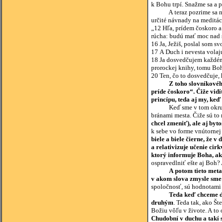
k Bohu trpí. Snažme sa a 
A teraz pozrime sa na to
určité návnady na meditác
„12 Hľa, prídem čoskoro 
rúcha: budú mať moc nad s
16 Ja, Ježiš, poslal som s
17 A Duch i nevesta volajú
18 Ja dosvedčujem každému
prorockej knihy, tomu Boh 
20 Ten, čo to dosvedčuje, 
Z toho slovníkovéh
príde čoskoro“. Čiže vidí
princípu, teda aj my, ke
Keď sme v tom okruhu, kt
bránami mesta. Čiže sú to
chcel zmeniť), ale aj byt
k sebe vo forme vnútornej
biele a biele čierne, že 
a relativizuje učenie cirk
ktorý informuje Boha, ak
ospravedlniť ešte aj Boh? 
A potom tieto meta
v akom slova zmysle sme 
spoločnosť, sú hodnotami 
Teda keď chceme da
druhým
. Teda tak, ako Št
Božiu vôľu v živote. A to 
Chudobní v duchu a takí 