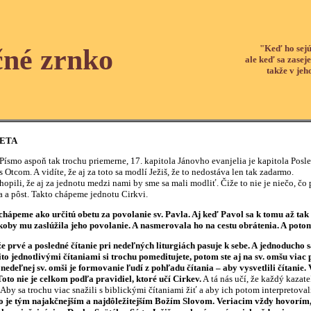
"Keď ho sejú
čné zrnko
ale keď sa zaseje
takže v jeh
BETA
 aspoň tak trochu priemerne, 17. kapitola Jánovho evanjelia je kapitola Posledne
 Otcom. A vidíte, že aj za toto sa modlí Ježiš, že to nedostáva len tak zadarmo.
 že aj za jednotu medzi nami by sme sa mali modliť. Čiže to nie je niečo, čo pr
a a pôst. Takto chápeme jednotu Cirkvi.
chápeme ako určitú obetu za povolanie sv. Pavla. Aj keď Pavol sa k tomu až tak 
koby mu zaslúžila jeho povolanie. A nasmerovala ho na cestu obrátenia. A potom
že prvé a posledné čítanie pri nedeľných liturgiách pasuje k sebe. A jednoducho
o jednotlivými čítaniami si trochu pomeditujete, potom ste aj na sv. omšu viac p
edeľnej sv. omši je formovanie ľudí z pohľadu čítania – aby vysvetlili čítanie.
Toto nie je celkom podľa pravidiel, ktoré učí Cirkev.
A tá nás učí, že každý kazate
by sa trochu viac snažili s biblickými čítaniami žiť a aby ich potom interpretova
 je tým najakčnejším a najdôležitejším Božím Slovom. Veriacim vždy hovorím, ž