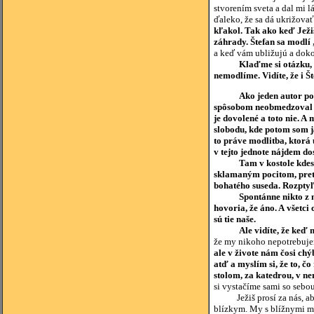
stvorením sveta a dal mi l
ďaleko, že sa dá ukrižovať
kľakol. Tak ako keď Ježi
záhrady. Štefan sa modlí 
a keď vám ubližujú a dokon
Klaďme si otázku, č
nemodlíme. Vidíte, že i Š
Ako jeden autor po
spôsobom neobmedzoval ne
je dovolené a toto nie. A
slobodu, kde potom som 
to práve modlitba, ktorá 
v tejto jednote nájdem do
Tam v kostole kdes
sklamaným pocitom, preto
bohatého suseda. Rozptyľ
Spontánne nikto z 
hovoria, že áno. A všetci
sú tie naše.
Ale vidíte, že keď
že my nikoho nepotrebuje
ale v živote nám čosi chý
atď a myslím si, že to, č
stolom, za katedrou, v ne
si vystačíme sami so sebou
Ježiš prosí za nás, aby s
blízkym. My s blížnymi má