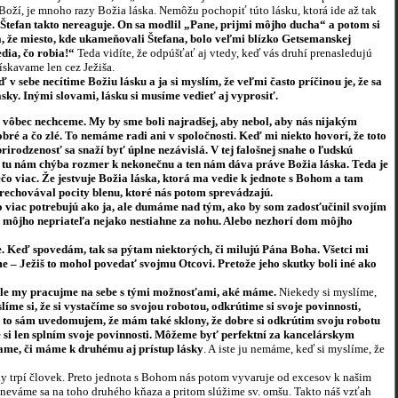
 Boží, je mnoho razy Božia láska. Nemôžu pochopiť túto lásku, ktorá ide až tak
Štefan takto nereaguje. On sa modlil „Pane, prijmi môjho ducha“ a potom si
a, že miesto, kde ukameňovali Štefana, bolo veľmi blízko Getsemanskej
edia, čo robia!“
Teda vidíte, že odpúšťať aj vtedy, keď vás druhí prenasledujú
ískavame len cez Ježiša.
 v sebe necítime Božiu lásku a ja si myslím, že veľmi často príčinou je, že sa
lásky. Inými slovami, lásku si musíme vedieť aj vyprosiť.
 vôbec nechceme. My by sme boli najradšej, aby nebol, aby nás nijakým
é a čo zlé. To nemáme radi ani v spoločnosti. Keď mi niekto hovorí, že toto
prirodzenosť sa snaží byť úplne nezávislá. V tej falošnej snahe o ľudskú
tu nám chýba rozmer k nekonečnu a ten nám dáva práve Božia láska. Teda je
niečo viac. Že jestvuje Božia láska, ktorá ma vedie k jednote s Bohom a tam
eprechovával pocity blenu, ktoré nás potom sprevádzajú.
 to viac potrebujú ako ja, ale dumáme nad tým, ako by som zadosťučinil svojím
u môjho nepriateľa nejako nestiahne za nohu. Alebo nezhorí dom môjho
ote. Keď spovedám, tak sa pýtam niektorých, či milujú Pána Boha. Všetci mi
jeme – Ježiš to mohol povedať svojmu Otcovi. Pretože jeho skutky boli iné ako
, ale my pracujme na sebe s tými možnosťami, aké máme.
Niekedy si myslíme,
líme si, že si vystačíme so svojou robotou, odkrútime si svoje povinnosti,
 si to sám uvedomujem, že mám také sklony, že dobre si odkrútim svoju robotu
. Že si len splním svoje povinnosti. Môžeme byť perfektní za kancelárskym
ýtame, či máme k druhému aj prístup lásky
. A iste ju nemáme, keď si myslíme, že
y trpí človek. Preto jednota s Bohom nás potom vyvaruje od excesov k našim
hneváme sa na toho druhého kňaza a pritom slúžime sv. omšu. Takto náš vzťah