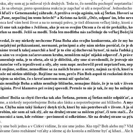
ásku, aby som aj ja miloval tých druhých. Teda to, čo nemôžu pochopiť nepriatelia
, že sa obetuje, preto spontánna reakcia je zapchať si uši a nepočúvať. Jednoducho
š kľačí v Getsemanskej záhrade. A prežíva svoju agóniu, tak aj Štefan. Hovorí s
„Pane, nepočítaj im tento hriech!“ a Kristus na kríži „Otče, odpusť im, lebo nev
ca keď vám berú život a na to nemajú právo, je tiež dôrazom veľkej lásky, ktorú z
i sme tak zajedno s Ježišom, ako je on so svojím Otcom a čo sú tie prekážky, keď
tefan sa modlí. Ježiš sa modlí. Teda len modlitba nás začleňuje do veľkej Božej 
vedal, že my niekedy nechceme Pána Boha ako svojho konkurenta, ale že my ho
jakými prikázaniami, normami, princípmi a aby nám niekto porúčal, čo je dobr
 máme trend k takej anarchii a keď je to ešte aj duchovná bytosť, tá naša ľudská 
ja sám vo svojom začarovanom kruhu, nemôžem nájsť nijakú odpoveď. A práve 
umenšuje mňa, je to obeta, ale tá je dôležitá, aby sme si uvedomili, že jestvuje 
statočne veľa trpezlivosti a sily, aby som napr. nezlorečil proti nepriateľom, n
i stojíme, sedíme, nemodlíme sa za našich bratov a sestry, najmä za tých, ktorí
že mi niekto ubližuje. Rojčíme na tom, prečo Pán Boh aspoň tú rozkošnú dcér
ujem sa niečím, čo s kresťanstvom nemá nič spoločné.
nás nemiluje Boha a nikto nemiluje blížneho, nemajme ilúzie, že je to tak v živ
 cigánia. Prvé klamstvo pri svätej spovedi. Pretože to nie je tak, že my ho milu
 milosť Božia sa chytí človeka tak ako Štefana, potom aj Štefan môže odpúšťať
me, a niekedy nepotrebujeme Boha ako lásku a nepotrebujeme ani blížneho.
A mys
ba. Chýba nám taký láskavý dotyk tých, ktorí by nás potrebovali v živote. A ja
o robím, nie som až tak zlý, ale na druhej strane sa môžem pýtať, či toto stačí..
mocnici a tam, kde robíme - povinnosti si odkrútime. Ale na druhej strane sa p
.
me boli jedno a v Cirkvi vidíme, že nie sme jedno. Kto trpí? Boh alebo my? Vžd
vame často rozhárané vzťahy a ideme aj do kostola a môžeme byť aj kňazi... Ale 