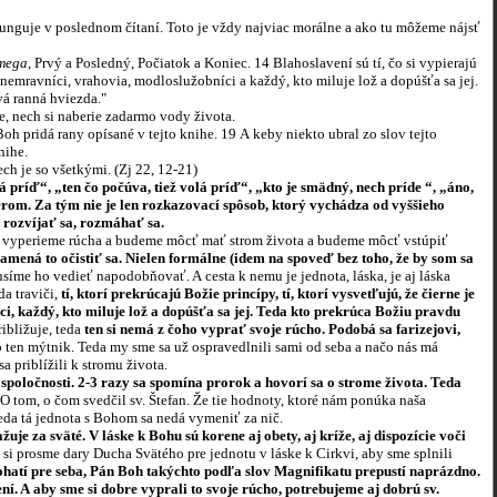
nguje v poslednom čítaní. Toto je vždy najviac morálne a ako tu môžeme nájsť
Omega
, Prvý a Posledný, Počiatok a Koniec. 14 Blahoslavení sú tí, čo si vypierajú
emravníci, vrahovia, modloslužobníci a každý, kto miluje lož a dopúšťa sa jej.
vá ranná hviezda."
ce, nech si naberie zadarmo vody života.
h pridá rany opísané v tejto knihe. 19 A keby niekto ubral zo slov tejto
nihe.
ch je so všetkými. (Zj 22, 12-21)
ríď“, „ten čo počúva, tiež volá príď“, „kto je smädný, nech príde “, „áno,
rom. Za tým nie je len rozkazovací spôsob, ktorý vychádza od vyššieho
 rozvíjať sa, rozmáhať sa.
 vyperieme rúcha a budeme môcť mať strom života a budeme môcť vstúpiť
mená to očistiť sa. Nielen formálne (idem na spoveď bez toho, že by som sa
síme ho vedieť napodobňovať. A cesta k nemu je jednota, láska, je aj láska
da traviči,
tí, ktorí prekrúcajú Božie princípy, tí, ktorí vysvetľujú, že čierne je
ci, každý, kto miluje lož a dopúšťa sa jej. Teda kto prekrúca Božiu pravdu
ribližuje, teda
ten si nemá z čoho vyprať svoje rúcho. Podobá sa farizejovi,
 ten mýtnik. Teda my sme sa už ospravedlnili sami od seba a načo nás má
 priblížili k stromu života.
poločnosti. 2-3 razy sa spomína prorok a hovorí sa o strome života. Teda
O tom, o čom svedčil sv. Štefan. Že tie hodnoty, ktoré nám ponúka naša
da tá jednota s Bohom sa nedá vymeniť za nič.
e za sväté. V láske k Bohu sú korene aj obety, aj kríže, aj dispozície voči
my si prosme dary Ducha Svätého pre jednotu v láske k Cirkvi, aby sme splnili
hatí pre seba, Pán Boh takýchto podľa slov Magnifikatu prepustí naprázdno.
. A aby sme si dobre vyprali to svoje rúcho, potrebujeme aj dobrú sv.