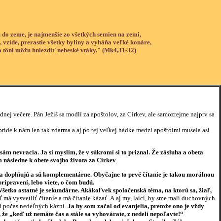
 do zeme, je najmenšie zo všetkých semien na zemi,
, vzíde, prerastie všetky byliny a vyháňa veľké konáre,
o tôni môžu hniezdiť nebeské vtáky." (Mk4,31-32)
j večere. Pán Ježiš sa modlí za apoštolov, za Cirkev, ale samozrejme najprv sa
íde k nám len tak zdarma a aj po tej veľkej hádke medzi apoštolmi musela asi
sám nevracia. Ja si myslím, že v súkromí si to priznal. Že zásluha a obeta
 následne k obete svojho života za Cirkev
.
 sa doplňujú a sú komplementárne. Obyčajne to prvé čítanie je takou morálnou
ripravení, lebo viete, o čom budú.
 Všetko ostatné je sekundárne. Akákoľvek spoločenská téma, na ktorú sa, žiaľ,
ľ má vysvetliť čítanie a má čítanie kázať. A aj my, laici, by sme mali duchovných
li počas nedeľných kázní.
Ja by som začal od evanjelia, pretože ono je vždy
e „keď už nemáte čas a stále sa vyhovárate, z nedelí nepoľavte!“