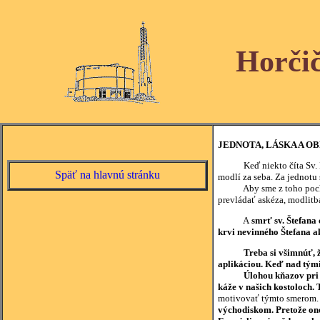
Horči
JEDNOTA, LÁSKA A O
Keď niekto číta Sv. Písmo
Späť na hlavnú stránku
modlí za seba. Za jednotu s
Aby sme z toho pochopili,
prevládať askéza, modlitb
A
smrť sv. Štefana 
krvi nevinného Štefana a
Treba si všimnúť, 
aplikáciou. Keď nad týmit
Úlohou kňazov pri n
káže v našich kostoloch. 
motivovať týmto smerom. A
východiskom. Pretože ono