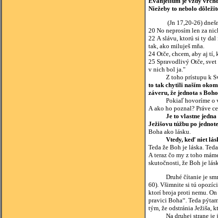
Evanjelium je vždy vrcho
Niežeby to nebolo dôležit
(Jn 17,20-26) dnešné
20 No neprosím len za nich,
22 A slávu, ktorú si ty da
tak, ako miluješ mňa.
24 Otče, chcem, aby aj tí,
25 Spravodlivý Otče, svet 
v nich bol ja."
Z toho prístupu k Svät
to tak chytili naším ok
záveru, že jednota s Boh
Pokiaľ hovoríme o viere 
A ako ho poznal? Práve cez
Je to vlastne jedna
Ježišovu túžbu po jednote
Boha ako lásku.
Vtedy, keď niet lá
Teda že Boh je láska. Ted
A teraz čo my z toho máme
skutočnosti, že Boh je lás
Druhé čítanie je smrť sv. 
60). Všimnite si tú opozíc
ktorí broja proti nemu. On
pravici Boha“. Teda pýtame 
tým, že odstránia Ježiša, 
Na druhej strane je j