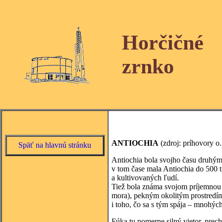
Horčičné
zrnko
ANTIOCHIA
(zdroj: príhovory o
Späť na hlavnú stránku
Antiochia bola svojho času druhým 
v tom čase mala Antiochia do 500 t
a kultivovaných ľudí.
Tiež bola známa svojom príjemnou p
mora), pekným okolitým prostredím
i toho, čo sa s tým spája – mnohých
Fúka tu pomerne silný vietor, prec