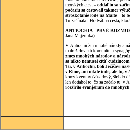
morských ciest –
odtiaľto sa začín
počasiu sa cestovali takmer výlu
stroskotanie lode na Malte – to 
Tu začínala i Hodvábna cesta, ktor
ANTIOCHIA - PRVÉ KOZMO
Jána Majerníka)
V Antiochii žili mnohé národy a nár
malo židovskú komunitu a synagóg
zmes mnohých národov a národno
sa nikto nemusel cítiť cudzincom
Tu, v Antiochii, boli Ježišovi na
v Ríme, ani nikde inde, ale tu, v 
konzekventný (zásadový, šiel do dô
len dotiahol to, čo sa začalo tu, v A
rozšírilo evanjelium do mnohých