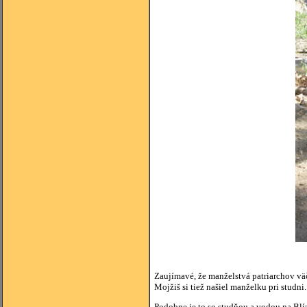
Zaujímavé, že manželstvá patriarchov väč
Mojžiš si tiež našiel manželku pri studni
Podobne je to so studňou a vodou na Blíz