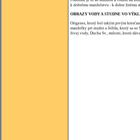
k dobrému manželstvu - k dobre žitému m
OBRAZY VODY A STUDNE VO VÝK
Origenes, ktorý bol takým prvým kresťans
manželky pri studni a Ježiša, ktorý sa so
živej vody, Ducha Sv., milosti, ktorú dá