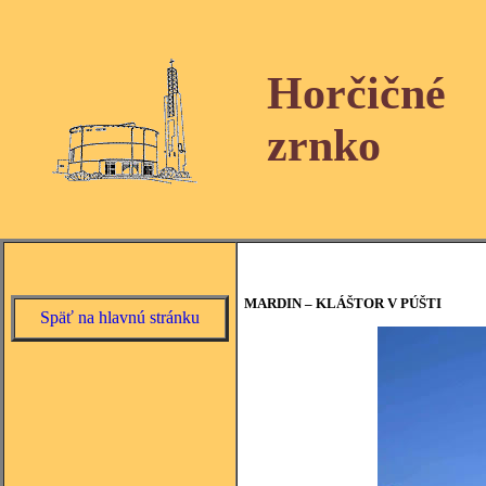
Horčičné
zrnko
MARDIN – KLÁŠTOR V PÚŠTI
Späť na hlavnú stránku