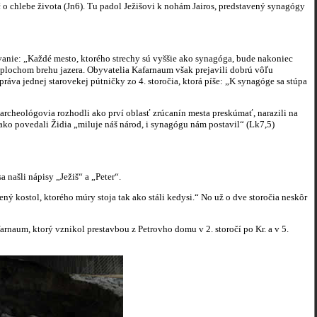
o chlebe života (Jn6). Tu padol Ježišovi k nohám Jairos, predstavený synagógy
ovanie: „Každé mesto, ktorého strechy sú vyššie ako synagóga, bude nakoniec
 plochom brehu jazera. Obyvatelia Kafarnaum však prejavili dobrú vôľu
práva jednej starovekej pútničky zo 4. storočia, ktorá píše: „K synagóge sa stúpa
archeológovia rozhodli ako prví oblasť zrúcanín mesta preskúmať, narazili na
ako povedali Židia „miluje náš národ, i synagógu nám postavil“ (Lk7,5)
našli nápisy „Ježiš“ a „Peter“.
ý kostol, ktorého múry stoja tak ako stáli kedysi.“ No už o dve storočia neskôr
arnaum, ktorý vznikol prestavbou z Petrovho domu v 2. storočí po Kr. a v 5.