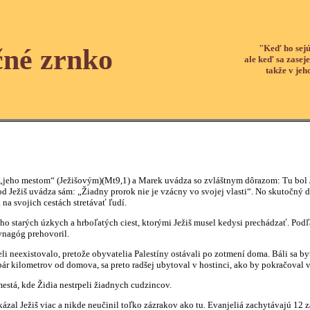
"Keď ho sejú
čné zrnko
ale keď sa zaseje
takže v jeh
jeho mestom“ (Ježišovým)(Mt9,1) a Marek uvádza so zvláštnym dôrazom: Tu bol J
 Ježiš uvádza sám: „Žiadny prorok nie je vzácny vo svojej vlasti“. No skutočný d
 na svojich cestách stretávať ľudí.
o starých úzkych a hrboľatých ciest, ktorými Ježiš musel kedysi prechádzať. Podľa 
ynagóg prehovoril.
eli neexistovalo, pretože obyvatelia Palestíny ostávali po zotmení doma. Báli sa b
ár kilometrov od domova, sa preto radšej ubytoval v hostinci, ako by pokračoval v
está, kde Židia nestrpeli žiadnych cudzincov.
zal Ježiš viac a nikde neučinil toľko zázrakov ako tu. Evanjeliá zachytávajú 12 z