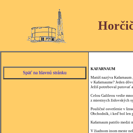
Horči
KAFARNAUM
Späť na hlavnú stránku
Matúš nazýva Kafarnaum „
v Kafarnaume? Jeden dôvod
Ježiš potreboval putovať a
Celou Galileou vedie mnoh
z miestnych židovských s
Pouličné osvetlenie v Izra
Obchodník, i keď bol len p
Kafarnaum patrilo medzi m
V žiadnom inom meste neká