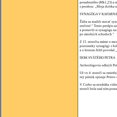
posadnutého (Mk1,23) a mu
s prosbou: „Moja dcérka um
SYNAGÓGA V KAFARN
Židia sa snažili stavať s
zničené.“ Tento predpis s
a postavili si synagógu na
po mnohých schodoch.“
Z 15. storočia máme o mes
pozostatky synagógy s boh
a o ktorom Ježiš povedal „
DOM SVÄTÉHO PETRA
Archeológovia odkryli Pet
Už vo 4. storočí sa zmieň
iný pútnik opisuje Petrov
V. Corbo sa nezdráha vidie
storočí bola nad ním post