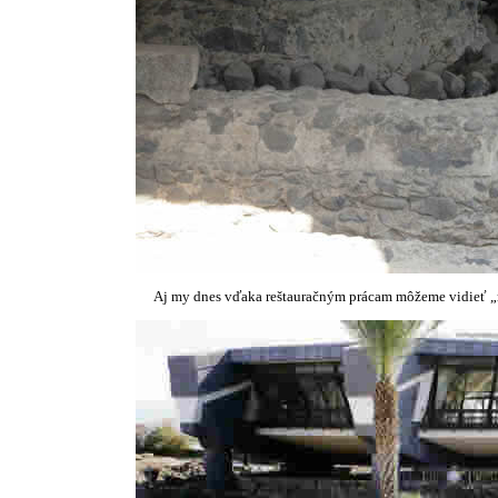
Aj my dnes vďaka reštauračným prácam môžeme vidieť „m