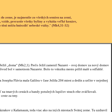
 do zeme, je najmenšie zo všetkých semien na zemi,
, vzíde, prerastie všetky byliny a vyháňa veľké konáre,
o tôni môžu hniezdiť nebeské vtáky." (Mk4,31-32)
ežiš „doma“ (Mk2,1). Prečo Ježiš zamenil Nazaret – svoj domov za nový domov
ôvod bol v samotnom Nazarete. Bolo to vskutku mesto príliš malé a odľahlé.
Josepha Flávia mala Galilea v čase Ježiša 204 miest a dedín a určite v nejednej
yť na tmavých cestách a bandy potulných lupičov strach ešte zväčšovali.
 ceste za tmy.
ázrakov z Kafarnaum, teda viac ako na iných miestach Svätej zeme. Tu uzdravil