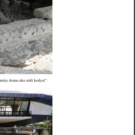
úry domu ako stáli kedysi“.