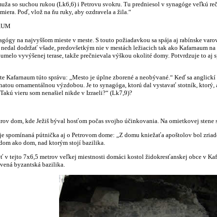
ža so suchou rukou (Lk6,6) i Petrovu svokru. Tu predniesol v synagóge veľkú reč 
iera. Poď, vlož na ňu ruky, aby ozdravela a žila.“
AUM
ynagógy na najvyššom mieste v meste. S touto požiadavkou sa spája aj rabínske var
a nedal dodržať všade, predovšetkým nie v mestách ležiacich tak ako Kafarnaum na
 umelo vyvýšenej terase, takže prečnievala výškou okolité domy. Potvrdzuje to aj s
te Kafarnaum túto správu: „Mesto je úplne zborené a neobývané.“ Keď sa anglickí 
atou ornamentálnou výzdobou. Je to synagóga, ktorú dal vystavať stotník, ktorý, 
Takú vieru som nenašiel nikde v Izraeli?“ (Lk7,9)?
rov dom, kde Ježiš býval hosťom počas svojho účinkovania. Na omietkovej stene sa 
uje spomínaná pútnička aj o Petrovom dome: „Z domu kniežaťa apoštolov bol zriaden
 dom ako dom, nad ktorým stojí bazilika.
ť v tejto 7x6,5 metrov veľkej miestnosti domáci kostol židokresťanskej obce v Kaf
avená byzantská bazilika.