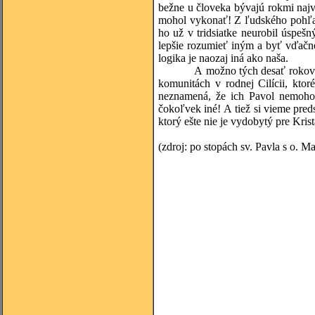
bežne u človeka bývajú rokmi najvä
mohol vykonať! Z ľudského pohľad
ho už v tridsiatke neurobil úspe
lepšie rozumieť iným a byť vďačn
logika je naozaj iná ako naša.
A možno tých desať rokov nebolo
komunitách v rodnej Cilícii, ktor
neznamená, že ich Pavol nemohol 
čokoľvek iné! A tiež si vieme pred
ktorý ešte nie je vydobytý pre Krist
(zdroj: po stopách sv. Pavla s o. M