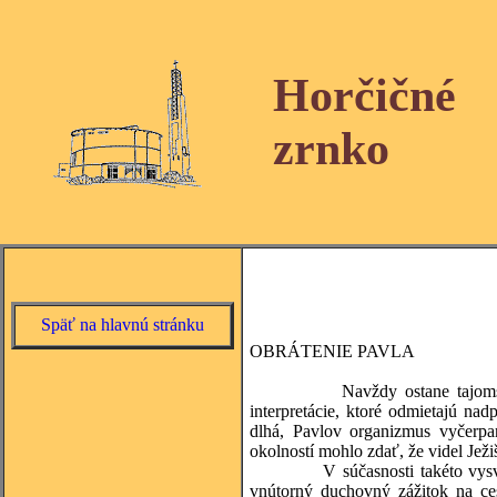
Horčičné
zrnko
Späť na hlavnú stránku
OBRÁTENIE PAVLA
Navždy ostane tajomstvom, ak
interpretácie, ktoré odmietajú na
dlhá, Pavlov organizmus vyčerp
okolností mohlo zdať, že videl Ježiš
V súčasnosti takéto vysvetleni
vnútorný duchovný zážitok na ce