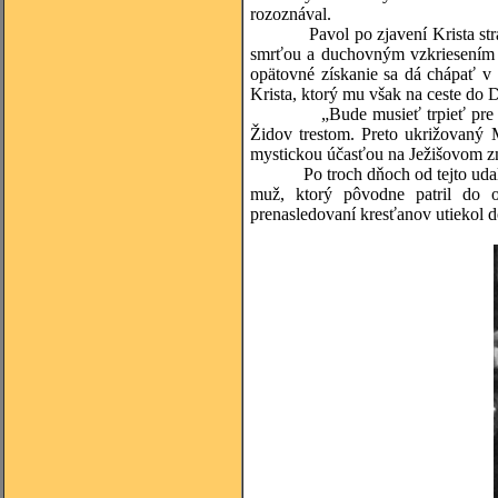
rozoznával.
Pavol po zjavení Krista stratil zr
smrťou a duchovným vzkriesením v 
opätovné získanie sa dá chápať v 
Krista, ktorý mu však na ceste do 
„Bude musieť trpieť pre moje m
Židov trestom. Preto ukrižovaný 
mystickou účasťou na Ježišovom z
Po troch dňoch od tejto udalosti 
muž, ktorý pôvodne patril do 
prenasledovaní kresťanov utiekol