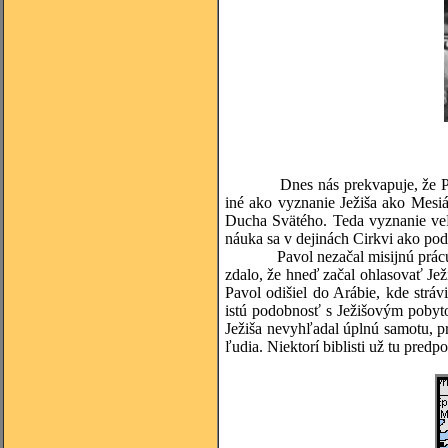
Dnes nás prekvapuje, že Pavol b
iné ako vyznanie Ježiša ako Mesiáš
Ducha Svätého. Teda vyznanie veľk
náuka sa v dejinách Cirkvi ako podm
Pavol nezačal misijnú prácu bezp
zdalo, že hneď začal ohlasovať Jež
Pavol odišiel do Arábie, kde stráv
istú podobnosť s Ježišovým pobyto
Ježiša nevyhľadal úplnú samotu, pr
ľudia. Niektorí biblisti už tu pred