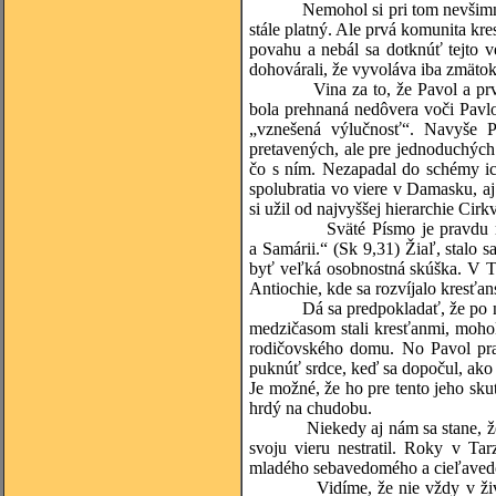
Nemohol si pri tom nevšimnúť, ž
stále platný. Ale prvá komunita kre
povahu a nebál sa dotknúť tejto ve
dohovárali, že vyvoláva iba zmätok
Vina za to, že Pavol a prvá Cir
bola prehnaná nedôvera voči Pavlov
„vznešená výlučnosť“. Navyše P
pretavených, ale pre jednoduchých
čo s ním. Nezapadal do schémy ic
spolubratia vo viere v Damasku, aj
si užil od najvyššej hierarchie Cirk
Sväté Písmo je pravdu milujúca
a Samárii.“ (Sk 9,31) Žiaľ, stalo 
byť veľká osobnostná skúška. V Ta
Antiochie, kde sa rozvíjalo kresťan
Dá sa predpokladať, že po návrat
medzičasom stali kresťanmi, mohol
rodičovského domu. No Pavol pravd
puknúť srdce, keď sa dopočul, ako 
Je možné, že ho pre tento jeho skut
hrdý na chudobu.
Niekedy aj nám sa stane, že nás i
svoju vieru nestratil. Roky v Ta
mladého sebavedomého a cieľavedo
Vidíme, že nie vždy v živote idú