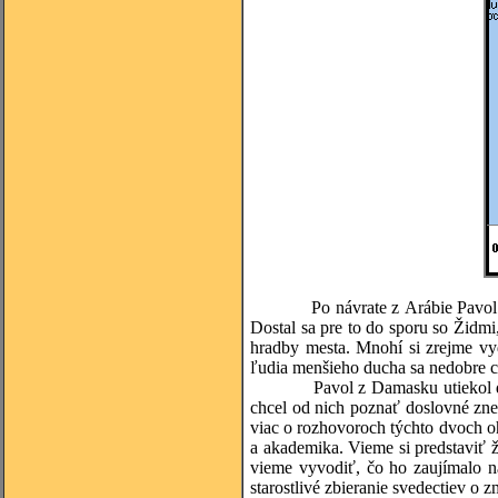
Po návrate z Arábie Pavol stráv
Dostal sa pre to do sporu so Židmi
hradby mesta. Mnohí si zrejme vy
ľudia menšieho ducha sa nedobre cí
Pavol z Damasku utiekol do Jeruz
chcel od nich poznať doslovné zne
viac o rozhovoroch týchto dvoch 
a akademika. Vieme si predstaviť 
vieme vyvodiť, čo ho zaujímalo na
starostlivé zbieranie svedectiev o z