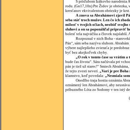
S prísľubom Izákovho narodenia Abra
rodu. (Gn17,10n) Pre Židov je obriezka
kresťanov ekvivalentom obriezky je krst.
A znova sa Abrahámovi zjavil Pán
seba stáť troch mužov. Len čo ich zbad
milosť v tvojich očiach, neobíď svojho 
sluhovi a on sa poponáhľal pripraviť h
bolesť tela najväčšia a človek najslabší.
Rozpoznal v nich Boha - starovekí cirk
Pán“, sám seba nazýva sluhom. Abrahám je
výbere najlepšieho zvieraťa je predobraz
byť bez akejkoľvek chyby.
„O rok v tomto čase sa vrátim a
bude čas života“. Sára načúvala pri vcho
pán je tiež už starec!“ Smiech Abraháma,
že tejto zvesti neverí.
„Vari je pre Boha
klamstvo, keď povedala:
„Nesmiala som
Onedlho traja hostia oznámia Abrahámo
oznámený len Abrahámovi, aby neustával 
príbuzného Lóta zo Sodomy v ten istý deň
(zdroj: Komentár k S