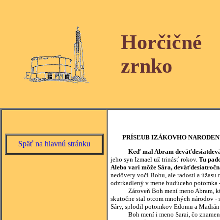
Horčičné
zrnko
PRÍSĽUB IZÁKOVHO NARODEN
Späť na hlavnú stránku
Keď mal Abram deväťdesiatdeväť
jeho syn Izmael už trinásť rokov.
Tu pado
Alebo vari môže Sára, deväťdesiatročn
nedôvery voči Bohu, ale radosti a úžasu 
odzrkadlený v mene budúceho potomka -
Zároveň Boh mení meno Abram, ktoré 
skutočne stal otcom mnohých národov - so
Sáry, splodil potomkov Edomu a Madián
Boh mení i meno Sarai, čo znamená Pa