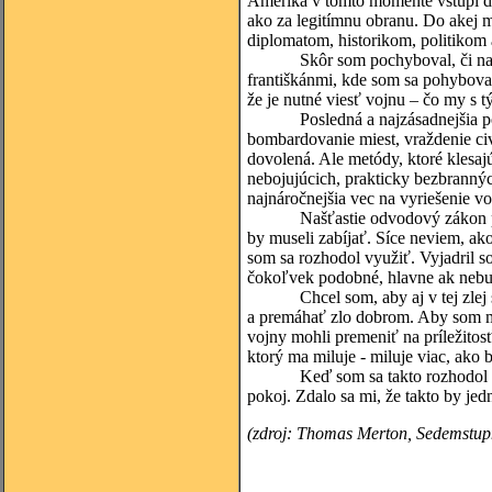
Amerika v tomto momente vstúpi do
ako za legitímnu obranu. Do akej
diplomatom, historikom, politikom
Skôr som pochyboval, či naozaj 
františkánmi, kde som sa pohyboval,
že je nutné viesť vojnu – čo my s
Posledná a najzásadnejšia pochy
bombardovanie miest, vraždenie civi
dovolená. Ale metódy, ktoré klesa
nebojujúcich, prakticky bezbrannýc
najnáročnejšia vec na vyriešenie v
Našťastie odvodový zákon poskyto
by museli zabíjať. Síce neviem, ako
som sa rozhodol využiť. Vyjadril s
čokoľvek podobné, hlavne ak nebu
Chcel som, aby aj v tej zlej situ
a premáhať zlo dobrom. Aby som mo
vojny mohli premeniť na príležitos
ktorý ma miluje - miluje viac, ako
Keď som sa takto rozhodol a všet
pokoj. Zdalo sa mi, že takto by jedn
(zdroj: Thomas Merton, Sedemstupň