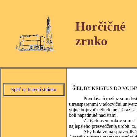
Horčičné
zrnko
ŠIEL BY KRISTUS DO VOJN
Späť na hlavnú stránku
Povolávací rozkaz som dostal v 
s transparentmi v telocvični univer
vojne bojovať nebudeme. Teraz sa A
boli napadnuté nacistami.
Za tých osem rokov som si do ist
najlepšieho presvedčenia urobiť to
Aby bola vojna spravodlivá, musí