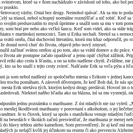
svinstvom, ktoré sa v ňom nachádzalo v závislosti od toho, ako bol perv
o prasklo.
acej väzby. Ostal bez drogy. Nemohol spávať. Ak sa mu to podarilo, 
Celý sa triasol, nebol schopný normálne rozmýšľať a nič robiť. Keď sa 
ím predsavzatím to myslí úprimne a snažil som sa mu v tom pomôcť.
ry, som bral pre neho ako veľkú šancu. Keď som videl, ako sa stále tr
iatra v martinskej nemocnici. Tam si Erika nechali. Stretol sa s nemo
a svätú omšu, čítal duchovnú literatúru, ktorú mu kňaz odporučil, po 
že dostal novú chuť do života, objavil jeho nový zmysel.
ačínať svätou omšou aj po tom, ako sa vrátil domov a do práce. Oča
 života ale postupne začalo opadávať a jemu opäť chýbal zážitok. Prip
vil reiki ako cestu k šťastiu, a on sa toho nadšene chytil. Zvláštne, ni
ný, kto sa ho snaží z tejto cesty zviesť. Našťastie Erik sa veľa pýta a 
som nebol nadšený zo spoločného miesta s Erikom v jednej kancelárii
en trochu pomáham. A zároveň dôverujem, že keď Boh dal, že nás spolu p
 Erik stretáva tých, ktorým kedysi drogy predával. Hovorí im o tom,
sledovali. Niektorí naňho hľadia ako na blázna, iní sa mu vysmejú, niek
ím jednu poznámku o marihuane. Z úst mladých nie raz vyletí: „Ma
 menšej škodlivosti marihuany v porovnaní s alkoholom, o jej liečebný
wandtner. Je to človek, ktorý sa spolu s manželkou venuje mladým ľu
 na besedách v školách začnú presviedčať, že marihuana je menej nebe
cú do hlavy tehlou alebo kameňom. Som presvedčený, že aj keď má mar
mladých ju nefajčí kvôli jej účinkom na reumu či ako prevenciu Alzhei