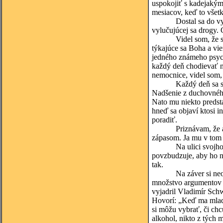
uspokojiť s kadejakým 
mesiacov, keď to všetk
Dostal sa do vyšetrov
vylučujúcej sa drogy. 
Videl som, že so svoj
týkajúce sa Boha a vie
jedného známeho psych
každý deň chodievať n
nemocnice, videl som, 
Každý deň sa snažil z
Nadšenie z duchovného
Nato mu niekto predsta
hneď sa objaví ktosi i
poradiť.
Priznávam, že ani ja 
zápasom. Ja mu v tom l
Na ulici svojho mesta
povzbudzuje, aby ho na
tak.
Na záver si neodpust
množstvo argumentov o
vyjadril Vladimír Sch
Hovorí: „Keď ma mladí
si môžu vybrať, či ch
alkohol, nikto z tých 