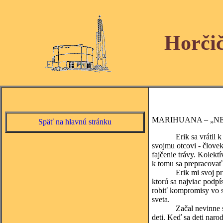
Horči
MARIHUANA – „N
Späť na hlavnú stránku
Erik sa vrátil k nám
svojmu otcovi - človek
fajčenie trávy. Kolekt
k tomu sa prepracovať.
Erik mi svoj príbeh v
ktorú sa najviac podpí
robiť kompromisy vo s
sveta.
Začal nevinne s mari
deti. Keď sa deti narod