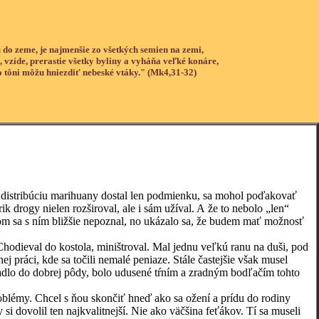
 do zeme, je najmenšie zo všetkých semien na zemi,
, vzíde, prerastie všetky byliny a vyháňa veľké konáre,
o tôni môžu hniezdiť nebeské vtáky." (Mk4,31-32)
distribúciu marihuany dostal len podmienku, sa mohol poďakovať
 drogy nielen rozširoval, ale i sám užíval. A že to nebolo „len“
 som sa s ním bližšie nepoznal, no ukázalo sa, že budem mať možnosť
ieval do kostola, miništroval. Mal jednu veľkú ranu na duši, pod
j práci, kde sa točili nemalé peniaze. Stále častejšie však musel
adlo do dobrej pôdy, bolo udusené tŕním a zradným bodľačím tohto
émy. Chcel s ňou skončiť hneď ako sa ožení a prídu do rodiny
y si dovolil ten najkvalitnejší. Nie ako väčšina feťákov. Tí sa museli