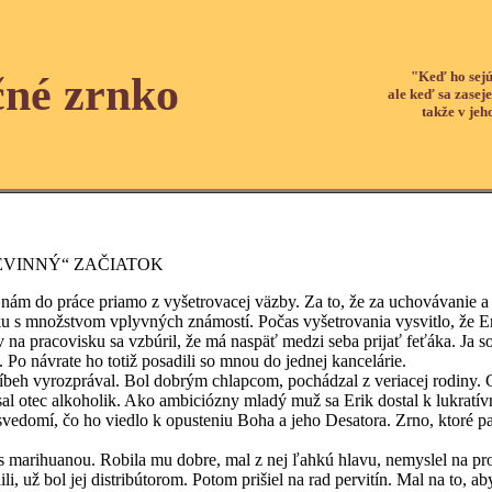
"Keď ho sejú
čné zrnko
ale keď sa zaseje
takže v jeh
EVINNÝ“ ZAČIATOK
 do práce priamo z vyšetrovacej väzby. Za to, že za uchovávanie a 
u s množstvom vplyvných známostí. Počas vyšetrovania vysvitlo, že Erik
ív na pracovisku sa vzbúril, že má naspäť medzi seba prijať feťáka. Ja
 Po návrate ho totiž posadili so mnou do jednej kancelárie.
yrozprával. Bol dobrým chlapcom, pochádzal z veriacej rodiny. Chod
sal otec alkoholik. Ako ambiciózny mladý muž sa Erik dostal k lukratívne
vedomí, čo ho viedlo k opusteniu Boha a jeho Desatora. Zrno, ktoré p
huanou. Robila mu dobre, mal z nej ľahkú hlavu, nemyslel na probl
ili, už bol jej distribútorom. Potom prišiel na rad pervitín. Mal na to, ab