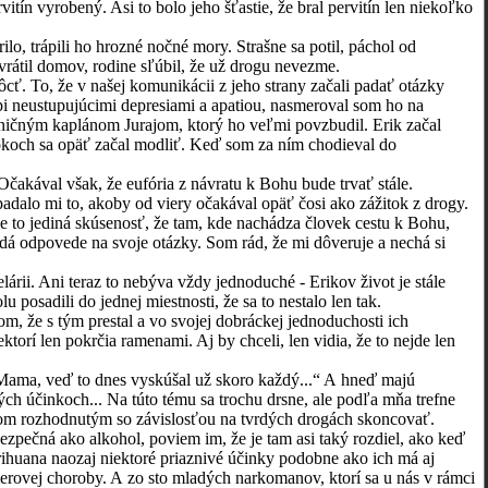
itín vyrobený. Asi to bolo jeho šťastie, že bral pervitín len niekoľko
trápili ho hrozné nočné mory. Strašne sa potil, páchol od
vrátil domov, rodine sľúbil, že už drogu nevezme.
 To, že v našej komunikácii z jeho strany začali padať otázky
ápi neustupujúcimi depresiami a apatiou, nasmeroval som ho na
cničným kaplánom Jurajom, ktorý ho veľmi povzbudil. Erik začal
rokoch sa opäť začal modliť. Keď som za ním chodieval do
kával však, že eufória z návratu k Bohu bude trvať stále.
adalo mi to, akoby od viery očakával opäť čosi ako zážitok z drogy.
e je to jediná skúsenosť, že tam, kde nachádza človek cestu k Bohu,
hľadá odpovede na svoje otázky. Som rád, že mi dôveruje a nechá si
. Ani teraz to nebýva vždy jednoduché - Erikov život je stále
osadili do jednej miestnosti, že sa to nestalo len tak.
 že s tým prestal a vo svojej dobráckej jednoduchosti ich
torí len pokrčia ramenami. Aj by chceli, len vidia, že to nejde len
ma, veď to dnes vyskúšal už skoro každý...“ A hneď majú
ch účinkoch... Na túto tému sa trochu drsne, ale podľa mňa trefne
ďom rozhodnutým so závislosťou na tvrdých drogách skoncovať.
zpečná ako alkohol, poviem im, že je tam asi taký rozdiel, ako keď
ihuana naozaj niektoré priaznivé účinky podobne ako ich má aj
merovej choroby. A zo sto mladých narkomanov, ktorí sa u nás v rámci