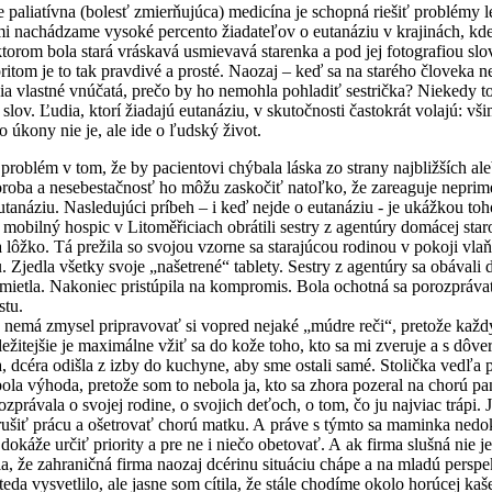
e paliatívna (bolesť zmierňujúca) medicína je schopná riešiť problémy l
i nachádzame vysoké percento žiadateľov o eutanáziu v krajinách, k
ktorom bola stará vráskavá usmievavá starenka a pod jej fotografiou sl
ritom je to tak pravdivé a prosté. Naozaj – keď sa na starého človeka
a vlastné vnúčatá, prečo by ho nemohla pohladiť sestrička? Niekedy to
 slov. Ľudia, ktorí žiadajú eutanáziu, v skutočnosti častokrát volajú: v
 úkony nie je, ale ide o ľudský život.
m v tom, že by pacientovi chýbala láska zo strany najbližších aleb
oba a nesebestačnosť ho môžu zaskočiť natoľko, že zareaguje neprimer
utanáziu. Nasledujúci príbeh – i keď nejde o eutanáziu - je ukážkou t
 hospic v Litoměřiciach obrátili sestry z agentúry domácej starostl
lôžko. Tá prežila so svojou vzorne sa starajúcou rodinou v pokoji vla
 Zjedla všetky svoje „našetrené“ tablety. Sestry z agentúry sa obával
mietla. Nakoniec pristúpila na kompromis. Bola ochotná sa porozpráva
stu.
mysel pripravovať si vopred nejaké „múdre reči“, pretože každý člov
ežitejšie je maximálne vžiť sa do kože toho, kto sa mi zveruje a s dô
 odišla z izby do kuchyne, aby sme ostali samé. Stolička vedľa post
ola výhoda, pretože som to nebola ja, kto sa zhora pozeral na chorú p
ozprávala o svojej rodine, o svojich deťoch, o tom, čo ju najviac trápi.
rušiť prácu a ošetrovať chorú matku. A práve s týmto sa maminka nedok
i dokáže určiť priority a pre ne i niečo obetovať. A ak firma slušná nie 
la, že zahraničná firma naozaj dcérinu situáciu chápe a na mladú perspek
svetlilo, ale jasne som cítila, že stále chodíme okolo horúcej kaše.