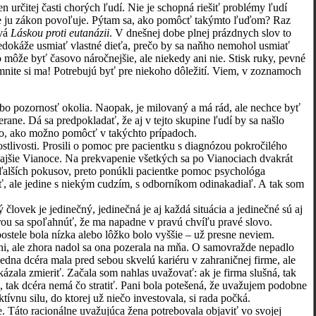
en určitej časti chorých ľudí. Nie je schopná riešiť problémy ľudí
de ju zákon povoľuje. Pýtam sa, ako pomôcť takýmto ľuďom? Raz
ová
Láskou proti eutanázii
. V dnešnej dobe plnej prázdnych slov to
 nedokáže usmiať vlastné dieťa, prečo by sa naňho nemohol usmiať
 môže byť časovo náročnejšie, ale niekedy ani nie. Stisk ruky, pevné
šimnite si ma! Potrebujú byť pre niekoho dôležití. Viem, v zoznamoch
o pozornosť okolia. Naopak, je milovaný a má rád, ale nechce byť
ane. Dá sa predpokladať, že aj v tejto skupine ľudí by sa našlo
oho, ako možno pomôcť v takýchto prípadoch.
ivosti. Prosili o pomoc pre pacientku s diagnózou pokročilého
ňajšie Vianoce. Na prekvapenie všetkých sa po Vianociach dvakrát
i ďalších pokusov, preto ponúkli pacientke pomoc psychológa
ť, ale jedine s niekým cudzím, s odborníkom odinakadiaľ. A tak som
ek je jedinečný, jedinečná je aj každá situácia a jedinečné sú aj
verou sa spoľahnúť, že ma napadne v pravú chvíľu pravé slovo.
ele bola nízka alebo lôžko bolo vyššie – už presne neviem.
ani, ale zhora nadol sa ona pozerala na mňa. O samovražde nepadlo
 Jedna dcéra mala pred sebou skvelú kariéru v zahraničnej firme, ale
ázala zmieriť. Začala som nahlas uvažovať: ak je firma slušná, tak
je, tak dcéra nemá čo stratiť. Pani bola potešená, že uvažujem podobne
tívnu silu, do ktorej už niečo investovala, si rada počká.
 Táto racionálne uvažujúca žena potrebovala objaviť vo svojej