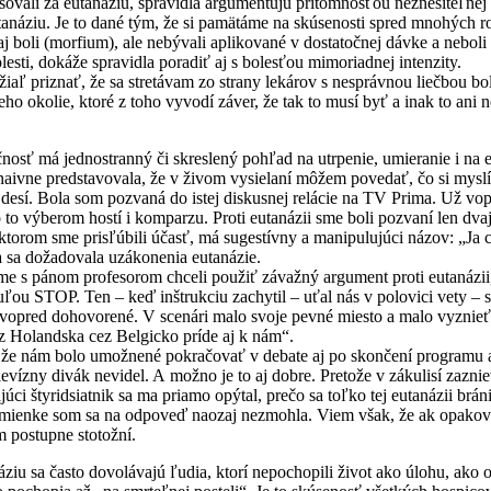
i za eutanáziu, spravidla argumentujú prítomnosťou neznesiteľnej b
anáziu. Je to dané tým, že si pamätáme na skúsenosti spred mnohých ro
j boli (morfium), ale nebývali aplikované v dostatočnej dávke a nebol
olesti, dokáže spravidla poradiť aj s bolesťou mimoriadnej intenzity.
znať, že sa stretávam zo strany lekárov s nesprávnou liečbou bolesti
 jeho okolie, ktoré z toho vyvodí záver, že tak to musí byť a inak to a
á jednostranný či skreslený pohľad na utrpenie, umieranie i na eut
naivne predstavovala, že v živom vysielaní môžem povedať, čo si myslí
o desí. Bola som pozvaná do istej diskusnej relácie na TV Prima. Už vo
o to výberom hostí i komparzu. Proti eutanázii sme boli pozvaní len dvaj
torom sme prisľúbili účasť, má sugestívny a manipulujúci názov: „Ja c
a sa dožadovala uzákonenia eutanázie.
om profesorom chceli použiť závažný argument proti eutanázii, v
ou STOP. Ten – keď inštrukciu zachytil – uťal nás v polovici vety – síc
o vopred dohovorené. V scenári malo svoje pevné miesto a malo vyznieť
 z Holandska cez Belgicko príde aj k nám“.
ám bolo umožnené pokračovať v debate aj po skončení programu a vi
televízny divák nevidel. A možno je to aj dobre. Pretože v zákulisí zazn
úci štyridsiatnik sa ma priamo opýtal, prečo sa toľko tej eutanázii b
pomienke som sa na odpoveď naozaj nezmohla. Viem však, že ak opakov
m postupne stotožní.
 často dovolávajú ľudia, ktorí nepochopili život ako úlohu, ako os