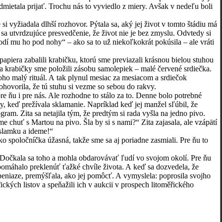
mietala prijať. Trochu nás to vyviedlo z miery. Avšak v nedeľu boli
vyžiadala dlhší rozhovor. Pýtala sa, aký jej život v tomto štádiu má
sa utvrdzujúce presvedčenie, že život nie je bez zmyslu. Odvtedy si
odí mu ho pod nohy“ – ako sa to už niekoľkokrát pokúsila – ale vráti
iera zabalili krabičku, ktorú sme previazali krásnou bielou stuhou
dľa krabičky sme položili zásobu samolepiek – malé červené srdiečka.
toho malý rituál. A tak plynul mesiac za mesiacom a srdiečok
dohovorila, že tú stuhu si vezme so sebou do rakvy.
ňu i pre nás. Ale rozhodne to stálo za to. Denne bolo potrebné
, keď prežívala sklamanie. Napríklad keď jej manžel sľúbil, že
gram. Zita sa netajila tým, že predtým si rada vyšla na jedno pivo.
sme chuť s Martou na pivo. Šla by si s nami?“ Zita zajasala, ale vzápätí
 slamku a ideme!“
spoločníčka úžasná, takže sme sa aj poriadne zasmiali. Pre ňu to
. Dočkala sa toho a mohla obdarovávať ľudí vo svojom okolí. Pre ňu
j pomáhalo preklenúť ťažké chvíle života. A keď sa dozvedela, že
 peniaze, premýšľala, ako jej pomôcť. A vymyslela: poprosila svojho
ických listov a speňažili ich v aukcii v prospech litoměřického