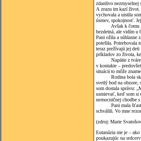
zdanlivo nezmyselnej s
A zrazu im kazí život.
vychovala a uistila so
úsmev, spokojnosť. Jej
Avšak k čomu je dobré
bezdetná, ale vidím u b
Pani ožila a súhlasne 
potešila. Potrebovala 
teraz prežívajú jej de
príkladov zo života, 
Napätie z tváre onej 
v kontakte – predovšet
situácii to môže zname
Rodina bola skvelá. 
svetlý bod na obzore, 
som dostala správu: „
usmievať, keď som si u
nemocničnej chodbe s p
Pani mala šťastie, ž
schválili. Vo mne rezo
(zdroj: Marie Svatošov
Eutanázia nie je – ako
poukazujúc na srdcerv