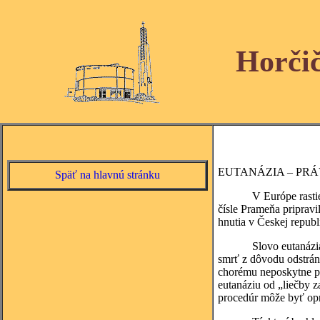
Horči
EUTANÁZIA – PRÁ
Späť na hlavnú stránku
V Európe rastie mediá
čísle Prameňa pripravi
hnutia v Českej republ
Slovo eutanázia je p
smrť z dôvodu odstráne
chorému neposkytne pri
eutanáziu od „liečby
procedúr môže byť opr