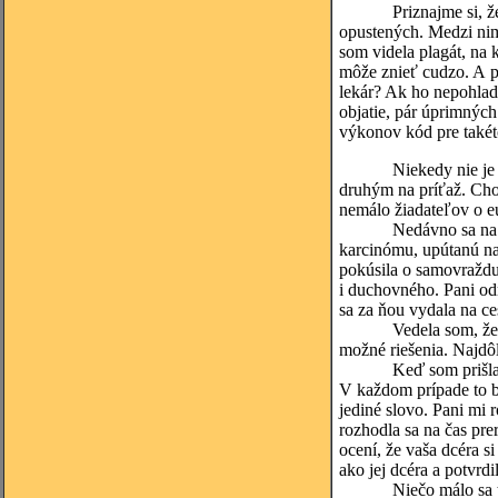
Priznajme si, ž
opustených. Medzi nim
som videla plagát, na 
môže znieť cudzo. A p
lekár? Ak ho nepohladi
objatie, pár úprimných
výkonov kód pre takéto
Niekedy nie je problé
druhým na príťaž. Chor
nemálo žiadateľov o e
Nedávno sa na mobilný
karcinómu, upútanú na 
pokúsila o samovraždu.
i duchovného. Pani od
sa za ňou vydala na ce
Vedela som, že nemá z
možné riešenia. Najdôl
Keď som prišla, dcéra
V každom prípade to b
jediné slovo. Pani mi r
rozhodla sa na čas pre
ocení, že vaša dcéra s
ako jej dcéra a potvrdi
Niečo málo sa teda vy