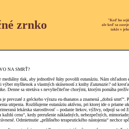
"Keď ho sejú
čné zrnko
ale keď sa zaseje
takže v jeh
VO NA SMRŤ?
lny tlak, aby jednotlivé štáty povolili eutanáziu. Nám ohľadom eut
li výber myšlienok a vlastných skúseností z knihy
Eutanazie
?
od kresťa
ike. Denne sa stretáva s nevyliečiteľne chorými, ktorým pomáha prežíva
revzaté z gréckeho výrazu eu-thanatos a znamená „dobrá smrť“. Pod
nia utrpenia. Rozlišujeme eutanáziu aktívnu, pri ktorej ide o priame uk
meraná lekárska starostlivosť – podanie liekov, výživy, odpojí sa od živ
 za každú cenu“, kedy prerušenie nákladných, nebezpečných, mimoria
ávnené. Odmietnutie „prílišného terapeutického nástojenia“ nechce spô