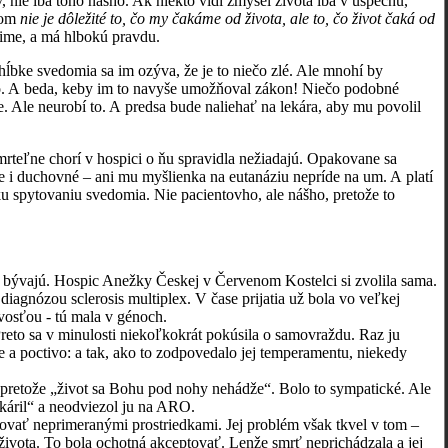
, nie iba toho nášho. Ak niekto vidí zmysel života iba v úspechu,
itom
nie je dôležité to, čo my čakáme od života, ale to, čo život čaká od
čime, a má hlbokú pravdu.
bke svedomia sa im ozýva, že je to niečo zlé. Ale mnohí by
ho. A beda, keby im to navyše umožňoval zákon! Niečo podobné
 Ale neurobí to. A predsa bude naliehať na lekára, aby mu povolil
teľne chorí v hospici o ňu spravidla nežiadajú. Opakovane sa
e i duchovné – ani mu myšlienka na eutanáziu nepríde na um. A platí
 ku spytovaniu svedomia. Nie pacientovho, ale nášho, pretože to
vajú. Hospic Anežky Českej v Červenom Kostelci si zvolila sama.
iagnózou sclerosis multiplex. V čase prijatia už bola vo veľkej
ivosťou - tú mala v génoch.
o sa v minulosti niekoľkokrát pokúsila o samovraždu. Raz ju
ne a poctivo: a tak, ako to zodpovedalo jej temperamentu, niekedy
pretože „život sa Bohu pod nohy nehádže“. Bolo to sympatické. Ale
káril“ a neodviezol ju na ARO.
ť neprimeranými prostriedkami. Jej problém však tkvel v tom –
života. To bola ochotná akceptovať. Lenže smrť neprichádzala a jej