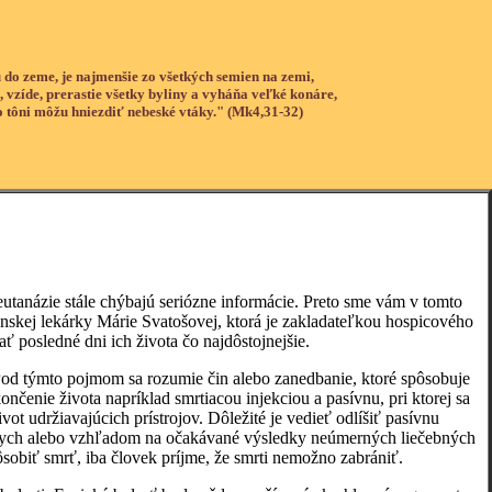
 do zeme, je najmenšie zo všetkých semien na zemi,
, vzíde, prerastie všetky byliny a vyháňa veľké konáre,
o tôni môžu hniezdiť nebeské vtáky." (Mk4,31-32)
anázie stále chýbajú seriózne informácie. Preto sme vám v tomto
nskej lekárky Márie Svatošovej, ktorá je zakladateľkou hospicového
ť posledné dni ich života čo najdôstojnejšie.
 týmto pojmom sa rozumie čin alebo zanedbanie, ktoré spôsobuje
ončenie života napríklad smrtiacou injekciou a pasívnu, pri ktorej sa
ot udržiavajúcich prístrojov. Dôležité je vedieť odlíšiť pasívnu
dnych alebo vzhľadom na očakávané výsledky neúmerných liečebných
sobiť smrť, iba človek príjme, že smrti nemožno zabrániť.