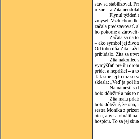
stav sa stabilizoval. 
rezne – a Zita neodola
Plynul týždeň za týžd
zmysel. Vzduchom lieta
začala predstavovať, a
ho pokorne a zároveň 
Začala sa na to tešiť
– ako symbol jej život
Od toho dňa Zita každý
pribúdalo. Zita sa utv
Zita nakoniec s nami 
vymýšľať pre ňu drobn
príde, a neprišiel – a 
Tak sme jej to raz so s
sklesla: „Veď ja pol 
Na námestí sa k nám p
bolo dôležité a nás to n
Zita mala priateľov, 
bolo dôležité, že ona,
sestra Monika z prízem
otca, aby sa obrátil n
hospicu. To sa jej skut