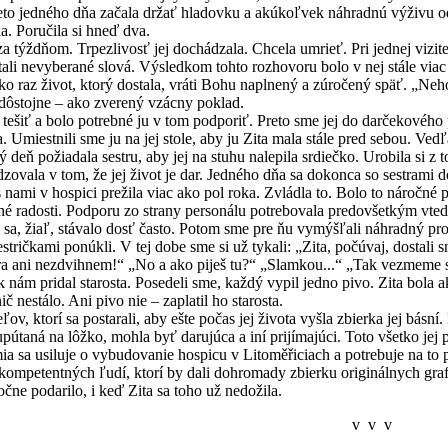
Preto jedného dňa začala držať hladovku a akúkoľvek náhradnú výživu od
la. Poručila si hneď dva.
ňom. Trpezlivosť jej dochádzala. Chcela umrieť. Pri jednej vizite si 
li nevyberané slová. Výsledkom tohto rozhovoru bolo v nej stále viac 
ko raz život, ktorý dostala, vráti Bohu naplnený a zúročený späť. „Neh
dôstojne – ako zverený vzácny poklad.
 a bolo potrebné ju v tom podporiť. Preto sme jej do darčekového pap
a. Umiestnili sme ju na jej stole, aby ju Zita mala stále pred sebou. Ve
 deň požiadala sestru, aby jej na stuhu nalepila srdiečko. Urobila si z 
rdzovala v tom, že jej život je dar. Jedného dňa sa dokonca so sestrami 
v hospici prežila viac ako pol roka. Zvládla to. Bolo to náročné pre 
é radosti. Podporu zo strany personálu potrebovala predovšetkým vtedy
to sa, žiaľ, stávalo dosť často. Potom sme pre ňu vymýšľali náhradný pro
estričkami ponúkli. V tej dobe sme si už tykali: „Zita, počúvaj, dostali 
litra ani nezdvihnem!“ „No a ako piješ tu?“ „Slamkou...“ „Tak vezmeme
ridal starosta. Posedeli sme, každý vypil jedno pivo. Zita bola ako 
ič nestálo. Ani pivo nie – zaplatil ho starosta.
ktorí sa postarali, aby ešte počas jej života vyšla zbierka jej básní
 upútaná na lôžko, mohla byť darujúca a iní prijímajúci. Toto všetko je
ia sa usiluje o vybudovanie hospicu v Litoměřiciach a potrebuje na to
a kompetentných ľudí, ktorí by dali dohromady zbierku originálnych graf
očne podarilo, i keď Zita sa toho už nedožila.
v v v