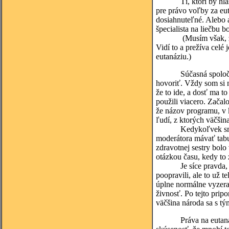
Tí, ktorí by hlasoval
pre právo voľby za eut
dosiahnuteľné. Alebo a
špecialista na liečbu b
(Musím však, žiaľ pri
Vidí to a prežíva celé
eutanáziu.)
Súčasná spoločnosť m
hovoriť. Vždy som si 
že to ide, a dosť ma t
použili viacero. Začal
že názov programu, v k
ľudí, z ktorých väčšin
Kedykoľvek sme s pán
moderátora mávať tabuľ
zdravotnej sestry bol
otázkou času, kedy to
Je síce pravda, že n
poopravili, ale to už 
úplne normálne vyzeraj
živnosť. Po tejto pri
väčšina národa sa s tý
Práva na eutanáziu sa