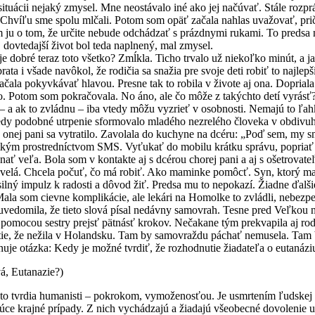
ituácii nejaký zmysel. Mne neostávalo iné ako jej načúvať. Stále rozprá
 Chvíľu sme spolu mlčali. Potom som opäť začala nahlas uvažovať, pričo
m ju o tom, že určite nebude odchádzať s prázdnymi rukami. To predsa ni
 dovtedajší život bol teda naplnený, mal zmysel.
 teraz toto všetko? Zmĺkla. Ticho trvalo už niekoľko minút, a ja s
rata i všade navôkol, že rodičia sa snažia pre svoje deti robiť to najle
začala pokyvkávať hlavou. Presne tak to robila v živote aj ona. Doprial
to. Potom som pokračovala. No áno, ale čo môže z takýchto detí vyrásť
ti – a ak to zvládnu – iba vtedy môžu vyzrieť v osobnosti. Nemajú to ľa
kedy podobné utrpenie sformovalo mladého nezrelého človeka v obdiv
pani sa vytratilo. Zavolala do kuchyne na dcéru: „Poď sem, my sme 
kým prostredníctvom SMS. Vyťukať do mobilu krátku správu, popriať pek
nať veľa. Bola som v kontakte aj s dcérou chorej pani a aj s ošetrovate
Chcela počuť, čo má robiť. Ako maminke pomôcť. Syn, ktorý mal už 
silný impulz k radosti a dôvod žiť. Predsa mu to nepokazí. Žiadne ďalš
Mala som cievne komplikácie, ale lekári na Homolke to zvládli, nebez
vedomila, že tieto slová písal nedávny samovrah. Tesne pred Veľkou no
omocou sestry prejsť pätnásť krokov. Nečakane tým prekvapila aj rodi
e nežila v Holandsku. Tam by samovraždu páchať nemusela. Tam by s
nuje otázka: Kedy je možné tvrdiť, že rozhodnutie žiadateľa o eutanázi
á, Eutanazie?)
 to tvrdia humanisti – pokrokom, vymoženosťou. Je usmrtením ľudskej byt
úce krajné prípady. Z nich vychádzajú a žiadajú všeobecné dovolenie u