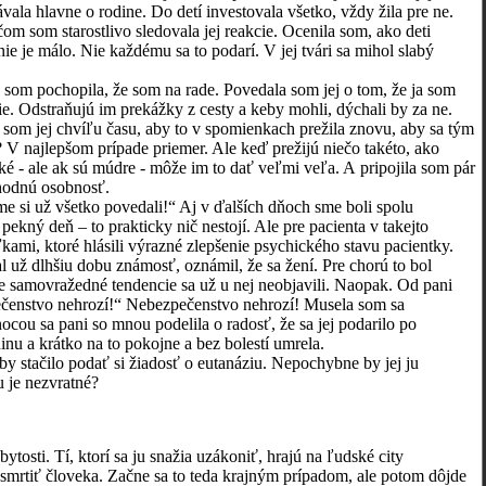
vala hlavne o rodine. Do detí investovala všetko, vždy žila pre ne.
m som starostlivo sledovala jej reakcie. Ocenila som, ako deti
e je málo. Nie každému sa to podarí. V jej tvári sa mihol slabý
om pochopila, že som na rade. Povedala som jej o tom, že ja som
pšie. Odstraňujú im prekážky z cesty a keby mohli, dýchali by za ne.
a som jej chvíľu času, aby to v spomienkach prežila znovu, aby sa tým
? V najlepšom prípade priemer. Ale keď prežijú niečo takéto, ako
hké - ale ak sú múdre - môže im to dať veľmi veľa. A pripojila som pár
uhodnú osobnosť.
si už všetko povedali!“ Aj v ďalších dňoch sme boli spolu
ný deň – to prakticky nič nestojí. Ale pre pacienta v takejto
ľkami, ktoré hlásili výrazné zlepšenie psychického stavu pacientky.
dlhšiu dobu známosť, oznámil, že sa žení. Pre chorú to bol
ie samovražedné tendencie sa už u nej neobjavili. Naopak. Od pani
pečenstvo nehrozí!“ Nebezpečenstvo nehrozí! Musela som sa
cou sa pani so mnou podelila o radosť, že sa jej podarilo po
nu a krátko na to pokojne a bez bolestí umrela.
tačilo podať si žiadosť o eutanáziu. Nepochybne by jej ju
u je nezvratné?
osti. Tí, ktorí sa ju snažia uzákoniť, hrajú na ľudské city
smrtiť človeka. Začne sa to teda krajným prípadom, ale potom dôjde