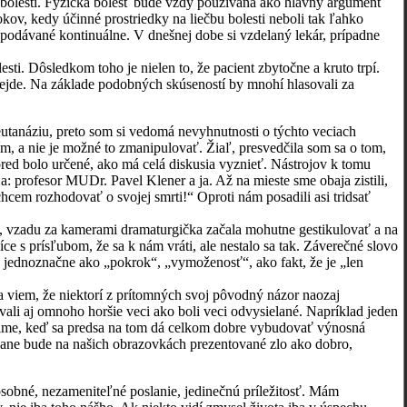
olesti. Fyzická bolesť bude vždy používaná ako hlavný argument
kov, kedy účinné prostriedky na liečbu bolesti neboli tak ľahko
i podávané kontinuálne. V dnešnej dobe si vzdelaný lekár, prípadne
. Dôsledkom toho je nielen to, že pacient zbytočne a kruto trpí.
ni nejde. Na základe podobných skúseností by mnohí hlasovali za
anáziu, preto som si vedomá nevyhnutnosti o týchto veciach
m, a nie je možné to zmanipulovať. Žiaľ, presvedčila som sa o tom,
pred bolo určené, ako má celá diskusia vyznieť. Nástrojov k tomu
a: profesor MUDr. Pavel Klener a ja. Až na mieste sme obaja zistili,
hcem rozhodovať o svojej smrti!“ Oproti nám posadili asi tridsať
zadu za kamerami dramaturgička začala mohutne gestikulovať a na
e s prísľubom, že sa k nám vráti, ale nestalo sa tak. Záverečné slovo
 jednoznačne ako „pokrok“, „vymoženosť“, ako fakt, že je „len
em, že niektorí z prítomných svoj pôvodný názor naozaj
ievali aj omnoho horšie veci ako boli veci odvysielané. Napríklad jeden
ránime, keď sa predsa na tom dá celkom dobre vybudovať výnosná
ane bude na našich obrazovkách prezentované zlo ako dobro,
obné, nezameniteľné poslanie, jedinečnú príležitosť. Mám