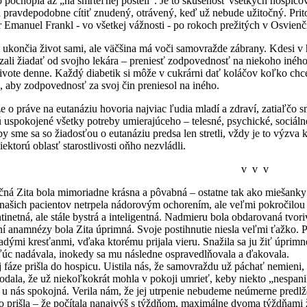
 pochopia až „na smrteľnej posteli“. Je to skúsenosť všetkých hospicov
sa pravdepodobne cítiť znudený, otrávený, keď už nebude užitočný. Pr
r Emanuel Frankl - vo všetkej vážnosti - po rokoch prežitých v Osvien
čia život sami, ale väčšina má voči samovražde zábrany. Kdesi v hĺ
zali žiadať od svojho lekára – preniesť zodpovednosť na niekoho iné
vote denne. Každý diabetik si môže v cukrárni dať koláčov koľko chce.
, aby zodpovednosť za svoj čin preniesol na iného.
áve na eutanáziu hovoria najviac ľudia mladí a zdraví, zatiaľčo smr
 uspokojené všetky potreby umierajúceho – telesné, psychické, sociáln
 by sme sa so žiadosťou o eutanáziu predsa len stretli, vždy je to výzva
ektorú oblasť starostlivosti oňho nezvládli.
v v v
ta bola mimoriadne krásna a pôvabná – ostatne tak ako miešanky bý
našich pacientov netrpela nádorovým ochorením, ale veľmi pokročilou d
tinetná, ale stále bystrá a inteligentná. Nadmieru bola obdarovaná tvor
nézy bola Zita úprimná. Svoje postihnutie niesla veľmi ťažko. Pret
mladými kresťanmi, vďaka ktorému prijala vieru. Snažila sa ju žiť úprim
úc nadávala, inokedy sa mu následne ospravedlňovala a ďakovala.
 prišla do hospicu. Uistila nás, že samovraždu už páchať nemieni, 
odala, že už niekoľkokrát mohla v pokoji umrieť, keby niekto „nespani
 spokojná. Verila nám, že jej utrpenie nebudeme neúmerne predlžova
o prišla – že počítala nanajvýš s týždňom, maximálne dvoma týždňami 