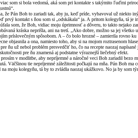
 viac som si bola vedomá, aká som pri kontakte s takýmito ľuďmi prirod
gustnú“.
án Boh to zariadi tak, aby ju, keď príde, vybavoval už niekto iný.
ď prvý kontakt s ňou som si „odskákala“ ja. A pritom kolegyňa, tá je in
dúfala som, že Boh, vidiac moju úprimnosť a dôveru, to takto nejako zar
kráska neprišla, ani na tretí. „Ako dobre, možno sa jej všetko ulež
ojím príslovečným spôsobom. A – čo bolo hrozné – zamierila rovno ku
vecne objasnila a ona, namiesto toho, aby si na mojom roztrasenom hlas
 pre ňu už nebol problém presvedčiť ho, čo na recepte naozaj napísané j
skutočnosti pre ňu znamená aj podstatne výraznejší liečebný efekt.
ím v modlitbe, aby nepríjemné a náročné veci Boh zariadil bezo mňa
utá. Väčšinou tie nepríjemné záležitosti počkajú na mňa. Pán Boh ma ce
l na moju kolegyňu, tá by to zvládla naozaj ukážkovo. No ja by som 