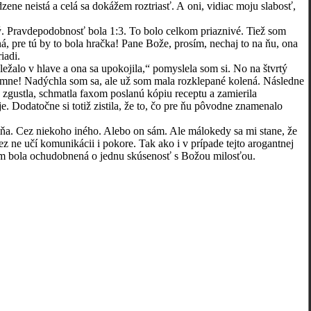
zene neistá a celá sa dokážem roztriasť. A oni, vidiac moju slabosť,
 Pravdepodobnosť bola 1:3. To bolo celkom priaznivé. Tiež som
á, pre tú by to bola hračka! Pane Bože, prosím, nechaj to na ňu, ona
iadi.
alo v hlave a ona sa upokojila,“ pomyslela som si. No na štvrtý
 mne! Nadýchla som sa, ale už som mala rozklepané kolená. Následne
e zgustla, schmatla faxom poslanú kópiu receptu a zamierila
e. Dodatočne si totiž zistila, že to, čo pre ňu pôvodne znamenalo
. Cez niekoho iného. Alebo on sám. Ale málokedy sa mi stane, že
z ne učí komunikácii i pokore. Tak ako i v prípade tejto arogantnej
tým bola ochudobnená o jednu skúsenosť s Božou milosťou.