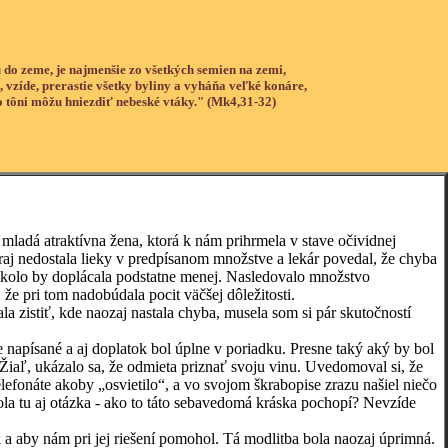
 do zeme, je najmenšie zo všetkých semien na zemi,
, vzíde, prerastie všetky byliny a vyháňa veľké konáre,
o tôni môžu hniezdiť nebeské vtáky." (Mk4,31-32)
adá atraktívna žena, ktorá k nám prihrmela v stave očividnej
raj nedostala lieky v predpísanom množstve a lekár povedal, že chyba
 naokolo by doplácala podstatne menej. Nasledovalo množstvo
e pri tom nadobúdala pocit väčšej dôležitosti.
istiť, kde naozaj nastala chyba, musela som si pár skutočností
napísané a aj doplatok bol úplne v poriadku. Presne taký aký by bol
. Žiaľ, ukázalo sa, že odmieta priznať svoju vinu. Uvedomoval si, že
lefonáte akoby „osvietilo“, a vo svojom škrabopise zrazu našiel niečo
ola tu aj otázka - ako to táto sebavedomá kráska pochopí? Nevzíde
aby nám pri jej riešení pomohol. Tá modlitba bola naozaj úprimná.