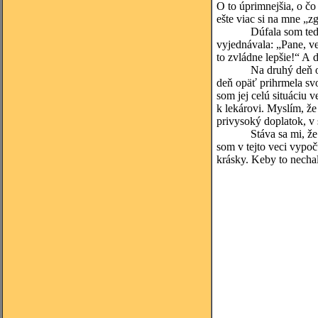
O to úprimnejšia, o čo
ešte viac si na mne „z
Dúfala som teda, že P
vyjednávala: „Pane, ve
to zvládne lepšie!“ A 
Na druhý deň obávaná 
deň opäť prihrmela sv
som jej celú situáciu 
k lekárovi. Myslím, že
privysoký doplatok, v 
Stáva sa mi, že pros
som v tejto veci vypoč
krásky. Keby to necha