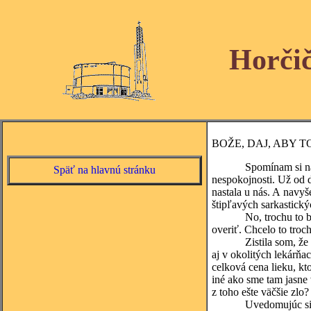
Horči
BOŽE, DAJ, ABY T
Spomínam si na jednu 
Späť na hlavnú stránku
nespokojnosti. Už od 
nastala u nás. A navyš
štipľavých sarkastický
No, trochu to bolo ko
overiť. Chcelo to troch
Zistila som, že z naš
aj v okolitých lekárňa
celková cena lieku, kt
iné ako sme tam jasne 
z toho ešte väčšie zlo?
Uvedomujúc si toto vš