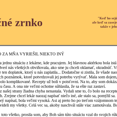
"Keď ho sejú
čné zrnko
ale keď sa zaseje
takže v jeh
O ZA MŇA VYRIEŠIL NIEKTO INÝ
situáciu z lekárne, kde pracujem. Jej hlavnou aktérkou bola istá ml
dverí nás všetkých obviňovala, ako sme ju chceli oklamať, okradnúť. V
e ten doplatok, ktorý u nás zaplatila... Dodatočne si zistila, že všade
ch poznámok, ktoré potvrdzovali jej potrebu vyrývať. Mala som dojem, ž
mplikované. Recepty už boli v poisťovni. Na to, aby som dokázala z
u času. A ona nie veľmi ochotne súhlasila, že sa ešte raz zastaví.
ej strany žiadna chyba nenastala. Vydali sme to, čo bolo na recepte 
ch. Zrejme chcel lekár naozaj napísať niečo iné, ale stalo sa, pomýlil sa
orý napísal, bola veľmi vysoká. Asi aj preto ho po treťom vzájomnom te
videli my všetky. Celá vec sa, akoby naschvál stále viac zamotávala. B
etko, prosila som, aby Boh sám túto situáciu vzal do svojich rúk a 