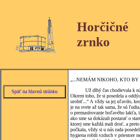
Horčičné
zrnko
„...NEMÁM NIKOHO, KTO BY 
Už dlhý čas chodievala k nám do 
Späť na hlavnú stránku
Okrem toho, že si posedela a oddých
urobiť...“ A vždy sa jej uľavilo, k
je na svete až tak sama, že sú ľudia
o premasírovanie boľavého lakťa, i
ako sme sa dokázali postarať o star
ktorej sme každá mali dosť, a preto
počkala, vždy si u nás rada posede
hygiena robili vzduch v priestore 