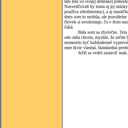
táto teta vo svojej detinskej jed
Nasvedčovali by tomu aj jej otázky
používa zdrobneniny), a aj mastičk
dnes som to urobila, ale pravidelne
človek si uvedomuje, čo v ňom naoz
čaká.
Bála som sa zbytočne. Teta k ná
odo mňa chcela, myslím, že určite
nemuselo byť každodenné vyprevádz
mne tkvie vlastná, štandardná preds
Ježiš sa vedel zastaviť inak. A ti