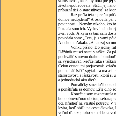
starostlivosť, ktorá by bola pre jej
život nepotrebovala. Stačil jej nan
príbuzní tiež o starostlivosť, za kto
Raz prišla teta s pre ňu priťažk
domov nedôjdem!“ A oslovila pár oko
povinnosti. „Nemám nikoho, kto by 
Poznala som ich. Vyslovil ich chor
zvíri voda. A kým sa tam sám dost
povedala som: „Teta, ja s vami pôj
A ochotne čakala. „A naozaj so mno
Vonku pršalo. Do jednej ruky som
Dáždnik musel ostať v taške. Za p
pochváliť s novou drahou bundou!“ 
sa vyjednávať, keďže ruka s taškam
Celou cestou mi prejavovala vďačno
potme báť ísť?“ spýtala sa ma asi tr
starostlivosti a láskavosti, ktorú s
a jednoduchá ako dieťa.
Pomaličky sme došli do cieľa. O
a ponáhľala sa domov. Ešte dlho so
Konečne som rozprestrela nad se
bol dobrovoľnou obetou, sebazapren
oči, hľadieť na vlastné potreby. V 
levita, keď obišli na ceste človek
veľmi ďaleko, toho som si bola ve