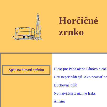
Horčičné
zrnko
Dielo pre Pána alebo Pánovo dielo
Späť na hlavnú stránku
Deti neprichádzajú. Ako neostať ne
Duchovná púšť
No najväčšia z nich je láska
Amatér