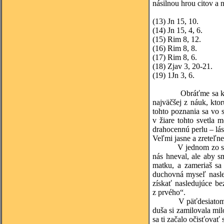
násilnou hrou citov a 
(13)
Jn 15, 10.
(14)
Jn 15, 4, 6.
(15)
Rim 8, 12.
(16)
Rim 8, 8.
(17)
Rim 8, 6.
(18)
Zjav 3, 20-21.
(19)
1Jn 3, 6.
Obráťme sa k
najväčšej z náuk, kto
tohto poznania sa vo 
v žiare tohto svetla 
drahocennú perlu – lá
Veľmi jasne a zreteľne
V jednom zo sv
nás hneval, ale aby s
matku, a zameriaš sa
duchovná myseľ nasle
získať nasledujúce b
z prvého“.
V päťdesiatom 
duša si zamilovala mil
sa ti začalo očisťovať