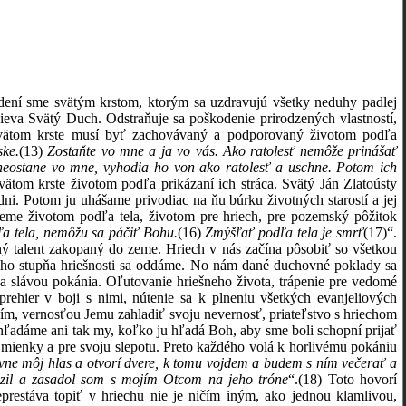
dení sme svätým krstom, ktorým sa uzdravujú všetky neduhy padlej
ieva Svätý Duch. Odstraňuje sa poškodenie prirodzených vlastností,
 svätom krste musí byť zachovávaný a podporovaný životom podľa
ske.
(13)
Zostaňte vo mne a ja vo vás.
Ako ratolesť nemôže prinášať
eostane vo mne, vyhodia ho von ako ratolesť a uschne. Potom ich
tom krste životom podľa prikázaní ich stráca. Svätý Ján Zlatoústy
dni. Potom ju uhášame privodiac na ňu búrku životných starostí a jej
me životom podľa tela, životom pre hriech, pre pozemský pôžitok
ľa tela, nemôžu sa páčiť Bohu.
(16)
Zmýšľať podľa tela je smrť
(17)
“.
ný talent zakopaný do zeme. Hriech v nás začína pôsobiť so všetkou
 akého stupňa hriešnosti sa oddáme. No nám dané duchovné poklady sa
 slávou pokánia. Oľutovanie hriešneho života, trápenie pre vedomé
prehier v boji s nimi, nútenie sa k plneniu všetkých evanjeliových
Ním, vernosťou Jemu zahladiť svoju nevernosť, priateľstvo s hriechom
 nehľadáme ani tak my, koľko ju hľadá Boh, aby sme boli schopní prijať
j mienky a pre svoju slepotu. Preto každého volá k horlivému pokániu
vne môj hlas a otvorí dvere, k tomu vojdem a budem s ním večerať a
azil a zasadol som s mojím Otcom na jeho tróne
“.
(18)
Toto hovorí
nepre­stáva topiť v hriechu nie je ničím iným, ako jednou klamlivou,