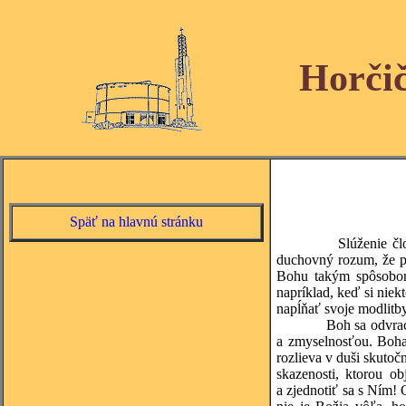
Horči
Späť na hlavnú stránku
Slúženie č
duchovný rozum, že po
Bohu takým spôsobom,
napríklad, keď si niekt
napĺňať svoje modlitby
Boh sa odvrac
a zmyselnosťou. Boha
rozlieva v duši skuto
skazenosti, ktorou o
a zjednotiť sa s Ním! 