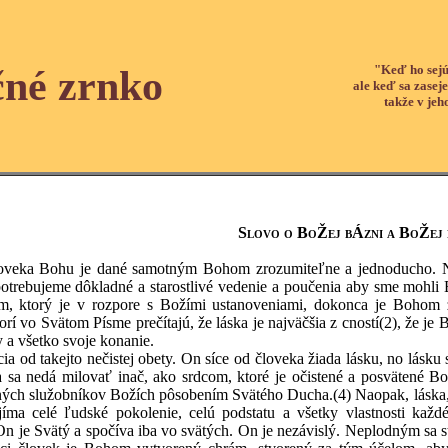
"Keď ho sejú
čné zrnko
ale keď sa zaseje
takže v jeh
Slovo o BoŽej bÁzni a BoŽej
loveka Bohu je dané samotným Bohom zrozumiteľne a jednoducho. No
trebujeme dôkladné a starostlivé vedenie a poučenia aby sme mohli 
 ktorý je v rozpore s Božími ustanoveniami, dokonca je Bohom z
orí vo Svätom Písme prečítajú, že láska je najväčšia z cností
(2)
, že je 
 a všetko svoje konanie.
ia od takejto nečistej obety. On síce od človeka žiada lásku, no lásku
 sa nedá milovať inač, ako srdcom, ktoré je očistené a posvätené 
čných služobníkov Božích pôsobením Svätého Ducha.
(4)
Naopak, láska,
bjíma celé ľudské pokolenie, celú podstatu a všetky vlastnosti ka
On je Svätý a spočíva iba vo svätých. On je nezávislý. Neplodným sa stá