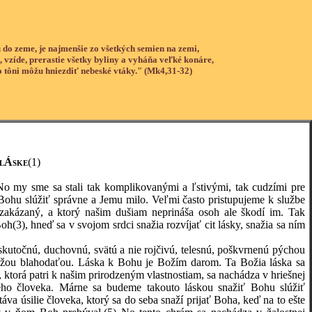
 do zeme, je najmenšie zo všetkých semien na zemi,
, vzíde, prerastie všetky byliny a vyháňa veľké konáre,
o tôni môžu hniezdiť nebeské vtáky." (Mk4,31-32)
 lÁske
(1)
 my sme sa stali tak komplikovanými a ľstivými, tak cudzími pre
Bohu slúžiť správne a Jemu milo. Veľmi často pristupujeme k službe
akázaný, a ktorý našim dušiam neprináša osoh ale škodí im. Tak
Boh
(3)
, hneď sa v svojom srdci snažia rozvíjať cit lásky, snažia sa ním
 skutočnú, duchovnú, svätú a nie rojčivú, telesnú, poškvrnenú pýchou
Božou blahodaťou. Láska k Bohu je Božím darom. Ta Božia láska sa
 ktorá patri k našim prirodzeným vlastnostiam, sa nachádza v hriešnej
ždého človeka. Márne sa budeme takouto láskou snažiť Bohu slúžiť
va úsilie človeka, ktorý sa do seba snaží prijať Boha, keď na to ešte