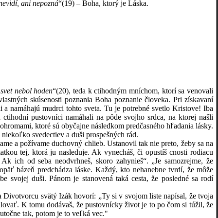
nevidí, ani nepozn
á
“
(19)
– Boha, ktorý je Láska.
 svet nebol hoden
“
(20)
, teda k ctihodným mníchom, ktorí sa venovali
vlastných skúsenosti poznania Boha poznanie človeka. Pri získavaní
a namáhajú mudrci tohto sveta. Tu je potrebné svetlo Kristove! Iba
 ctihodní pustovníci namáhali na pôde svojho srdca, na ktorej našli
pohromami, ktoré sú obyčajne následkom predčasného hľadania lásky.
m niekoľko svedectiev a duši prospešných rád.
vame a požívame duchovný chlieb. Ustanovil tak nie preto, žeby sa na
kou tej, ktorá ju nasleduje. Ak vynecháš, či opustíš cnosti rodiacu
 Ak ich od seba neodvrhneš, skoro zahynieš“. „Je samozrejme, že
opäť bázeň predchádza láske. Každý, kto nehanebne tvrdí, že môže
e svojej duši. Pánom je stanovená taká cesta, že posledné sa rodí
ivotvorcu svätý Izák hovorí: „Ty si v svojom liste napísal, že tvoja
ilovať. K tomu dodávaš, že pustovnícky život je to po čom si túžil, že
utočne tak, potom je to veľká vec.
"