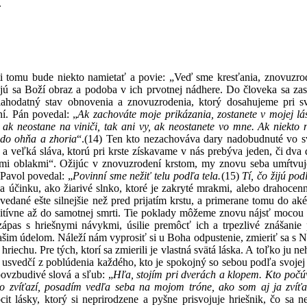
.
i tomu bude niekto namietať a povie: „Veď sme kresťania, znovuzro
jú sa Boží obraz a podoba v ich prvotnej nádhere. Do človeka sa zas
blahodatný stav obnovenia a znovuzrodenia, ktorý dosahujeme pri
ní. Pán povedal: „
Ak zachováte moje prikázania, zostanete v mojej lá
ak neostane na viniči, tak ani vy, ak neostanete vo mne.
Ak niekto n
 do ohňa a zhoria
“.
(14)
Ten kto nezachováva dary nadobudnuté vo svä
a veľká sláva, ktorú pri krste získavame v nás prebýva jeden, či dva 
mi oblakmi“. Ožijúc v znovuzrodení krstom, my znovu seba umŕtvuje
 Pavol povedal: „
Povinní sme nežiť telu podľa tela.
(15)
Tí, čo žijú pod
a účinku, ako žiarivé slnko, ktoré je zakryté mrakmi, alebo drahocen
povedané ešte silnejšie než pred prijatím krstu, a primerane tomu do
tívne až do samotnej smrti. Tie poklady môžeme znovu nájsť mocou a
ápas s hriešnymi návykmi, úsilie premôcť ich a trpezlivé znášanie 
našim údelom. Náleží nám vyprosiť si u Boha odpustenie, zmieriť sa s 
hriechu. Pre tých, ktorí sa zmierili je vlastná svätá láska. A toľko ju
án usvedčí z poblúdenia každého, kto je spokojný so sebou podľa svoje
povzbudivé slová a sľub: „
Hľa, stojím pri dverách a klopem. Kto počú
o zvíťazí, posadím vedľa seba na mojom tróne, ako som aj ja zvíť
ocit lásky, ktorý si neprirodzene a pyšne prisvojuje hriešnik, čo sa 