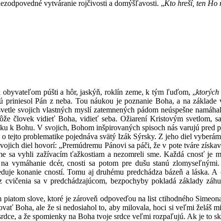
nezodpovedné vytváranie rojčivosti a domýšľavosti. „
Kto hreší, ten Ho 
 obyvateľom púšti a hôr, jaskýň, roklín zeme, k tým ľuďom, „
ktorých
rú priniesol Pán z neba. Tou náukou je poznanie Boha, a na základe 
svetle svojich vlastných myslí zatemnených pádom neúspešne namáhali 
môže človek vidieť Boha, vidieť seba. Ožiarení Kristovým svetlom, sa
sku k Bohu. V svojich, Bohom inšpirovaných spisoch nás varujú pred 
 o tejto problematike pojednáva svätý Izák Sýrsky. Z jeho diel vyberá
ojich diel hovorí: „Premúdremu Pánovi sa páči, že v pote tváre získa
me sa vyhli zažívacím ťažkostiam a nezomreli sme. Každá cnosť je mat
 na vymáhanie dcér, cnosti sa potom pre dušu stanú zlomyseľnými.
duje konanie cností. Tomu aj druhému predchádza bázeň a láska. A 
ez cvičenia sa v predchádzajúcom, bezpochyby pokladá základy záhub
piatom slove, ktoré je zároveň odpoveďou na list ctihodného Simeona D
ovať Boha, ale že si nedosiahol to, aby milovala, hoci si veľmi želáš m
 srdce, a že spomienky na Boha tvoje srdce veľmi rozpaľujú. Ak je to sk