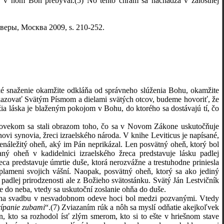
y v ňom Boh prebýval.
(5)
No tento chrám sa nachádza v žalostnej
еры, Москва 2009, s. 210-252.
ké snaženie okamžite odkláňa od správneho slúženia Bohu, okamžite
kazovať Svätým Písmom a dielami svätých otcov, budeme hovoriť, že
a láska je blaženým pokojom v Bohu, do ktorého sa dostávajú tí, čo
 človekom sa stali obrazom toho, čo sa v Novom Zákone uskutočňuje
i synovia, žreci izraelského národa. V knihe Leviticus je napísané,
nenáležitý oheň, aký im Pán neprikázal
. Len posvätný oheň, ktorý bol
ný oheň v kadidelnici izraelského žreca predstavuje lásku padlej
eca predstavuje úmrtie duše, ktorá nerozvážne a trestuhodne priniesla
lameni svojich vášní. Naopak, posvätný oheň, ktorý sa ako jediný
padlej prirodzenosti ale z Božieho svätostánku. Svätý Ján Lestvičník
e do neba, vtedy sa uskutoční zoslanie ohňa do duše.
l na svadbu v nesvadobnom odeve hoci bol medzi pozvanými. Vtedy
rípanie zubami
“.
(7)
Zviazaním rúk a nôh sa myslí odňatie akejkoľvek
, kto sa rozhodol ísť zlým smerom, kto si to ešte v hriešnom stave