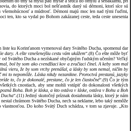
odením do tmy sa myslí pád mysle a srdca do omylu a sebaklamu, pri
ovia, do ktorých moci bol nešťastník daný sú démoni, ktorí síce sú
nú všemohúcnosť a múdrosť. Démoni majú moc len nad tými ľuďmi,
i ten, kto sa vydal po Bohom zakázanej ceste, teda ceste unesenia
om liste ku Korinťanom vymenoval dary Svätého Ducha, spomenul dar
ššie dary. A ešte vznešenejšiu cestu vám ukážem
“.
(8)
Čo ešte môže byť
o dar od Svätého Ducha a nezískané obyčajným ľudským učením? Veľký
mal, bol by som ako cvendžiaci kov a zvučiaci činel. A keby som mal
lnú vieru, že by som vrchy prenášal, a lásky by som nemal, ničím by
nič mi to nepomôže. Láska nikdy nezanikne. Proroctvá prestanú, jazyky
íde to, čo je dokonalé, prestane, čo je len čiastočné
“.
(9)
Čo je tým
šetkých cnostiach, aby sme mohli vstúpiť do dokonalosti všetkých
a pozná Boha
. Boh je láska, a kto ostáva v láske, ostáva v Bohu a Boh
o Ducha
“.
(11
) Jediný skutočný príznak dosiahnutia lásky, ktorý je nám
 nestal chrámom Svätého Ducha, nech sa neklame, lebo taký nemôže
 vlastnosťou. Do koho Svätý Duch schádza, v tom sa zjavuje. „Kto