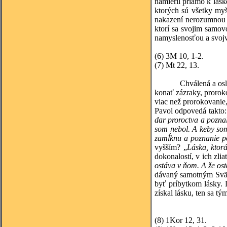
namieril priamo k lás
ktorých sú všetky myš
nakazení nerozumnou 
ktorí sa svojim samo
namyslenosťou a svojv
(6)
3M 10, 1-2.
(7)
Mt 22, 13.
Chválená a os
konať zázraky, prorok
viac než prorokovanie
Pavol odpovedá takto:
dar proroctva a pozna
som nebol. A keby som 
zamĺknu a poznanie po
vyšším? „
Láska, ktor
dokona­lostí, v ich zlia
ostáva v ňom. A že os
dávaný samotným Svät
byť príbytkom lásky. 
získal lásku, ten sa t
(8)
1Kor 12, 31.