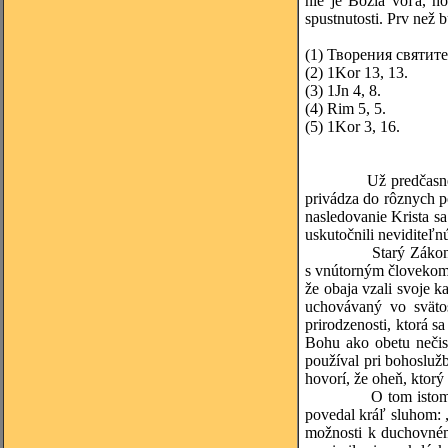
nie je Božia vôľa, h
spustnutosti. Prv než
(1)
Творения святител
(2)
1Kor 13, 13.
(3)
1Jn 4, 8.
(4)
Rim 5, 5.
(5)
1Kor 3, 16.
Už predčasn
privádza do rôznych 
nasledovanie Krista s
uskutočnili neviditeľn
Starý Zákon
s vnútorným človekom,
že obaja
vzali svoje k
uchovávaný vo svätos
prirodzenosti, ktorá s
Bohu ako obetu nečis
používal pri bohoslužb
hovorí, že oheň, ktorý
O tom istom
povedal kráľ sluhom: 
možnosti k duchovnému