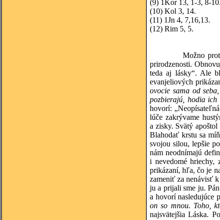
(9)
1Kor 13, 1-3, 8-10
(10)
Kol 3, 14.
(11)
1Jn 4, 7,16,13.
(12)
Rim 5, 5.
Možno prot
prirodzenosti. Obnovu
teda aj lásky“. Ale 
evanjeliových prikáza
ovocie sama od seba, 
pozbierajú, hodia ich
hovorí: „Neopísateľná 
lúče zakrývame hustý
a zisky. Svätý apoštol
Blahodať krstu sa míň
svojou silou, lepšie 
nám neodnímajú defini
i nevedomé hriechy, z
prikázaní, hľa, čo je 
zameniť za nenávisť k 
ju a prijali sme ju. P
a hovorí nasledujúce 
on so mnou. Toho, kt
najsvätejšia Láska. P