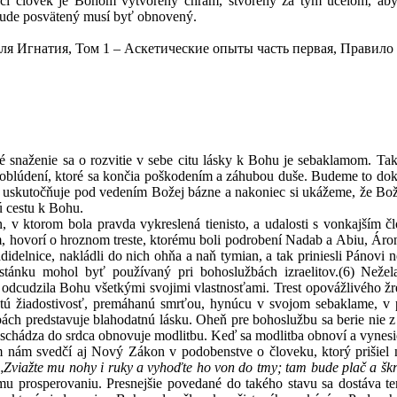
oci človek je Bohom vytvorený chrám, stvorený za tým účelom, ab
 bude posvätený musí byť obnovený.
я Игнатия, Том 1 – Аскетические опыты часть первая, Правило в
é snaženie sa o rozvitie v sebe citu lásky k Bohu je sebaklamom. Ta
poblúdení, ktoré sa končia poškodením a záhubou duše. Budeme to do
a uskutočňuje pod vedením Božej bázne a nakoniec si ukážeme, že Boži
ú cestu k Bohu.
, v ktorom bola pravda vykreslená tienisto, a udalosti s vonkajším
 hovorí o hroznom treste, ktorému boli podrobení Nadab a Abiu, Áronov
adidelnice, nakládli do nich ohňa a naň tymian, a tak priniesli Pánovi 
tánku mohol byť používaný pri bohoslužbách izraelitov.
(6)
Nežela
a odcudzila Bohu všetkými svojimi vlastnosťami. Trest opovážlivého žr
tú žiadostivosť, premáhanú smrťou, hynúcu v svojom sebaklame, v p
ách predstavuje blahodatnú lásku. Oheň pre bohoslužbu sa berie nie z 
 schádza do srdca obnovuje modlitbu. Keď sa modlitba obnoví a vynesi
 nám svedčí aj Nový Zákon v podobenstve o človeku, ktorý prišie
„
Zviažte mu nohy i ruky a vyhoďte ho von do tmy; tam bude plač a šk
 prosperovaniu. Presnejšie povedané do takého stavu sa dostáva ten