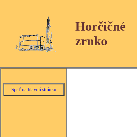
Horčičné
zrnko
Späť na hlavnú stránku