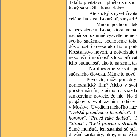
Takúto predstavu úplného zmiznutia
ktorý sa snažil a konal dobro.
Ateistický zmysel život
celého ľudstva. Bohužiaľ, zmysel 
Mnohí pochopili tak
v neexistenciu Boha, ktorá nemá
nachádza rozumné vysvetlenie nep
svojho snaženia, pochopenie toho
dôstojnosti človeka ako Bohu pod
Kresťanstvo hovorí, a potvrdzuje
nekonečnú možnosť zdokonaľovať s
jeho budúcnosť, ako tu na zemi, ta
No dnes sme sa ocitli p
súčasného človeka. Máme tu novú re
Povedzte, môže poriadny 
pornografický film? Alebo v svo
priestor násilím, zločinom a vražd
samozrejme poviete, že nie. No d
plagátov s vyobrazením rodičov
v Moskve. Uvediem niekoľko názvo
“
Detská poznávacia literatúra
“. T
hororov
“, “
Pravá ruka diabla
“, “
“
Strach
“, “
Celá pravda o strašidl
Samé monštrá, len satanisti sú sch
dnešné karikatúry, filmy, mnohé ča