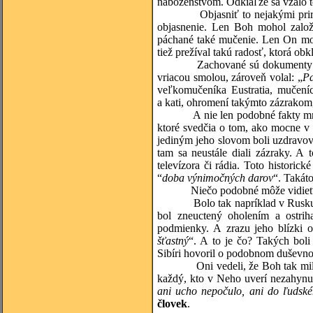
náboženstvom. Odkiaľže sa vzalo 
Objasniť to nejakými pr
objasnenie. Len Boh mohol založ
páchané také mučenie. Len On moho
tiež prežíval takú radosť, ktorá ob
Zachované sú dokumenty a 
vriacou smolou, zároveň volal: „
Pa
veľkomučeníka Eustratia, mučeníc
a kati, ohromení takýmto zázrakom,
A nie len podobné fakty mn
ktoré svedčia o tom, ako mocne v
jediným jeho slovom boli uzdravova
tam sa neustále diali zázraky. A
televízora či rádia. Toto histori
“
doba výnimočných darov
“. Takát
Niečo podobné môže vidieť 
Bolo tak napríklad v Rusk
bol zneuctený oholením a ostri
podmienky. A zrazu jeho blízki o
šťastný
“. A to je čo? Takých boli
Sibíri hovoril o podobnom duševno
Oni vedeli, že Boh tak mi
každý, kto v Neho uverí nezahynul,
ani ucho nepočulo, ani do ľudské
človek
.