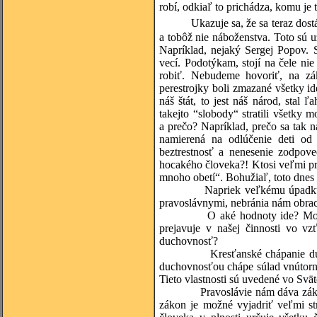
robí, odkiaľ to prichádza, komu je 
Ukazuje sa, že sa teraz dost
a tobôž nie náboženstva. Toto sú u
Napríklad, nejaký Sergej Popov. 
vecí. Podotýkam, stojí na čele ni
robiť. Nebudeme hovoriť, na zá
perestrojky boli zmazané všetky 
náš štát, to jest náš národ, stal
takejto “slobody“ stratili všetky 
a prečo? Napríklad, prečo sa tak ná
namierená na odlúčenie deti od 
beztrestnosť a nenesenie zodpoved
hocakého človeka?! Ktosi veľmi pr
mnoho obetí“. Bohužiaľ, toto dnes
Napriek veľkému úpadku 
pravoslávnymi, nebránia nám obr
O aké hodnoty ide? Morá
prejavuje v našej činnosti vo 
duchovnosť?
Kresťanské chápanie d
duchovnosťou chápe súlad vnútorn
Tieto vlastnosti sú uvedené vo Svä
Pravoslávie nám dáva zák
zákon je možné vyjadriť veľmi str