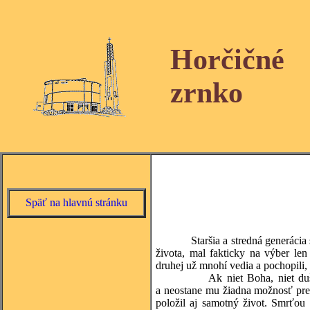
Horčičné
zrnko
Späť na hlavnú stránku
Staršia a stredná generácia
života, mal fakticky na výber len
druhej už mnohí vedia a pochopili, 
Ak niet Boha, niet du
a neostane mu žiadna možnosť preži
položil aj samotný život. Smrťou