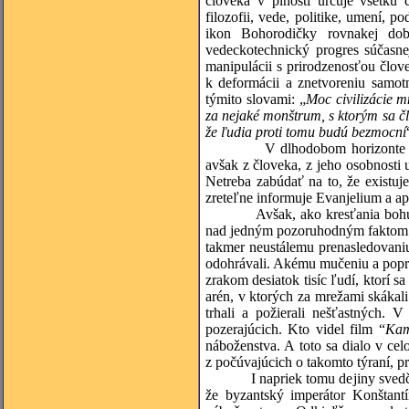
človeka v plnosti určuje všetku 
filozofii, vede, politike, umení, 
ikon Bo­horodičky rovnakej do
vedeckotechnický progres súčasne
manipulácii s prirodzenosťou člov
k deformácii a znetvoreniu samot
týmito slovami: „
Moc civilizácie m
za nejaké monštrum, s ktorým sa čl
že ľudia proti tomu budú bezmocní
V dlhodobom horizonte t
avšak z človeka, z jeho osobnosti
Netreba zabúdať na to, že existuje
zreteľne informuje Evanjelium a apo
Avšak, ako kresťania boh
nad jedným pozoruhodným faktom. 
takmer neustálemu prenasledovaniu
odohrávali. Akému mučeniu a poprav
zrakom desiatok tisíc ľudí, ktorí 
arén, v ktorých za mrežami skákal
trhali a požierali nešťastných. 
pozerajúcich. Kto videl film “
Kam
náboženstva. A toto sa dialo v ce
z počúvajúcich o takomto týraní, pr
I napriek tomu dejiny svedč
že byzantský imperátor Konštant