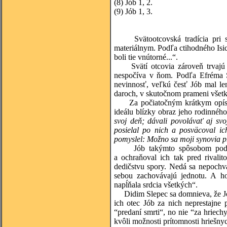
(8)
Jób 1, 2.
(9)
Jób 1, 3.
Svätootcovská tradícia pri sl
materiálnym. Podľa ctihodného Isic
boli tie vnútorné...“.
Svätí otcovia zároveň trvajú na
nespočíva v ňom. Podľa Efréma Sý
nevinnosť, veľkú česť Jób mal le
daroch, v skutočnom prameni všetk
Za počiatočným krátkym opísaním
ideálu blízky obraz jeho rodinného
svoj deň; dávali povolávať aj svoj
posielal po nich a posväcoval ic
pomyslel: Možno sa moji synovia pr
Jób takýmto spôsobom podľa sl
a ochraňoval ich tak pred rivali
dedičstvu spory. Nedá sa nepochv
sebou zachovávajú jednotu. A hoc
napĺňala srdcia všetkých“.
Didim Slepec sa domnieva, že Jóbo
ich otec Jób za nich neprestajne
“predaní smrti“, no nie “za hriech
kvôli možnosti prítomnosti hriešnyc