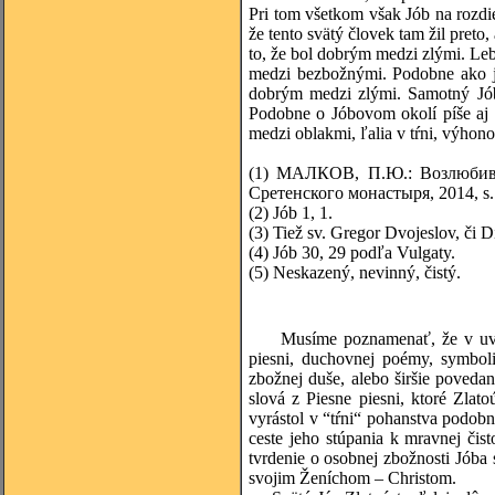
Pri tom všetkom však Jób na rozdi
že tento svätý človek tam žil preto
to, že bol dobrým medzi zlými. Le
medzi bezbožnými. Podobne ako j
dobrým medzi zlými. Samotný Jób
Podobne o Jóbovom okolí píše aj 
medzi oblakmi, ľalia v tŕni, výhon
(1)
МАЛКОВ, П.Ю.: Возлюбивши
Сретенского монастыря, 2014, s.
(2)
Jób 1, 1.
(3)
Tiež sv. Gregor Dvojeslov, či Di
(4)
Jób 30, 29 podľa Vulgaty.
(5)
Neskazený, nevinný, čistý.
Musíme poznamenať, že v uveden
piesni, duchovnej poémy, symbol
zbožnej duše, alebo širšie povedan
slová z Piesne piesni, ktoré Zlat
vyrástol v “tŕni“ pohanstva podobne
ceste jeho stúpania k mravnej čist
tvrdenie o osobnej zbožnosti Jóba
svojim Ženíchom – Christom.