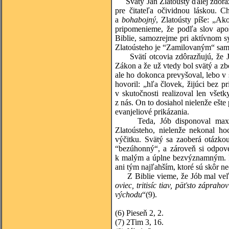
Svätý Ján Zlatoústy ďalej zdôrazňu
pre čitateľa očividnou láskou. C
a
bohabojný
, Zlatoústy píše: „Ak
pripomenieme, že podľa slov apo
Biblie, samozrejme pri aktívnom s
Zlatoústeho je “Zamilovaným“ sam
Svätí otcovia zdôrazňujú, že Jó
Zákon a že už vtedy bol svätý a z
ale ho dokonca prevyšoval, lebo v s
hovoril: „hľa človek, žijúci bez 
v skutočnosti realizoval len všetk
z nás. On to dosiahol nielenže ešte
evanjeliové prikázania.
Teda, Jób disponoval maximál
Zlatoústeho, nielenže nekonal ho
výčitku. Svätý sa zaoberá otázko
“bezúhonný“, a zároveň si odpove
k malým a úplne bezvýznamným. Pre
ani tým najľahším, ktoré sú skôr ne
Z Biblie vieme, že Jób mal veľk
oviec, tritisíc tiav, päťsto záprah
východu
“
(9)
.
(6)
Pieseň 2, 2.
(7)
2Tim 3, 16.