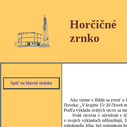
Horčičné
zrnko
Späť na hlavnú stránku
Ako vieme v Biblii sa zvesť o Jó
človeka: „
V krajine Úc žil človek 
Podľa výkladu svätých otcov sa men
Svätí otcovia v súvislosti s tý
v svojich výkladoch zdôrazňujú, ž
rodokmeňa Jóba, bol potomkom hri