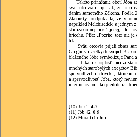
Takéto prinášanie obetí Jóba za d
svätí otcovia chápu tak, že Jób 
daním samotného Zákona. Podľa Zla
Zlatoústy predpokladá, že v minu
napríklad Melchisedek, a jedným z 
starozákonnej očisťujúcej, ale n
hriechu. Píše: „Pozrite, toto nie j
tela“.
Svätí otcovia prijali obraz samo
Gregor vo všetkých svojich 35 ko
blaženého Jóba symbolizuje Pána a 
Takáto spojitosť medzi staroz
mnohých starobylých exegétov Bib
spravodlivého človeka, ktorého 
a spravodlivosť Jóba, ktorý nevinn
interpretované ako predobraz utrpen
(10)
Jób 1, 4-5.
(11)
Jób 42, 8-9.
(12)
Moralia in Job.