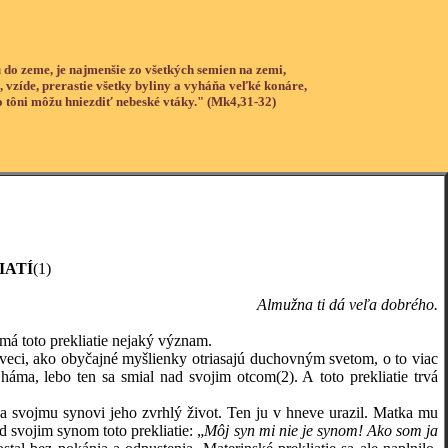
 do zeme, je najmenšie zo všetkých semien na zemi,
, vzíde, prerastie všetky byliny a vyháňa veľké konáre,
o tôni môžu hniezdiť nebeské vtáky." (Mk4,31-32)
IATÍ
(1)
Almužna ti dá veľa dobrého.
i má toto prekliatie nejaký význam.
i, ako obyčajné myšlienky otriasajú duchovným svetom, o to viac
 Cháma, lebo ten sa smial nad svojim otcom
(2)
. A toto prekliatie trvá
a svojmu synovi jeho zvrhlý život. Ten ju v hneve urazil. Matka mu
ad svojim synom toto prekliatie: „
Môj syn mi nie je synom! Ako som ja