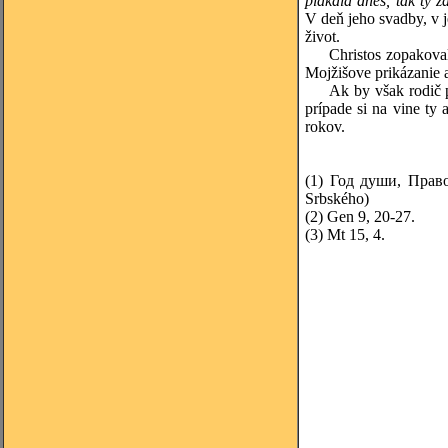
plakala dnes, tak ty z
V deň jeho svadby, v je
život.
Christos zopakoval s
Mojžišove prikázanie a
Ak by však rodič poha
prípade si na vine ty 
rokov.
(1)
Год души, Право
Srbského)
(2)
Gen 9, 20-27.
(3)
Mt 15, 4.