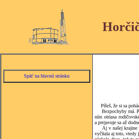
Horči
Späť na hlavnú stránku
Píšeš, že si sa poháda
Bezpochyby má. Prečo
ním otriasa rodičovsk
a prejavuje sa až dod
Aj v našej krajine sa
vyčítala aj toto, vtedy