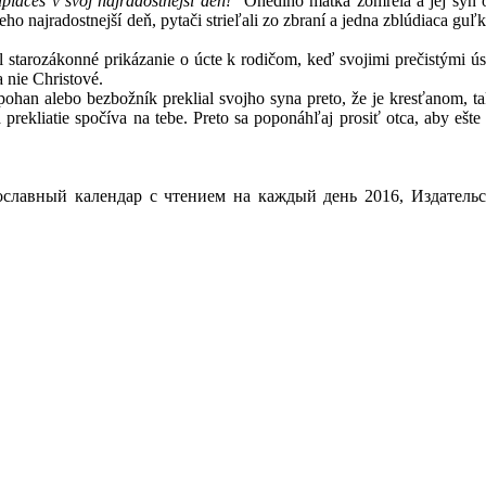
aplačeš v svoj najradostnejší deň!
“ Onedlho matka zomrela a jej syn os
ho najradostnejší deň, pytači strieľali zo zbraní a jedna zblúdiaca guľk
tarozákonné prikázanie o úcte k rodičom, keď svojimi prečistými ús
 nie Christové.
n alebo bezbožník preklial svojho syna preto, že je kresťanom, tak 
a prekliatie spočíva na tebe. Preto sa poponáhľaj prosiť otca, aby ešte 
славный календар с чтением на каждый день 2016, Издательст