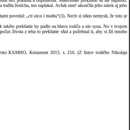
tal bez pokánia a odpustenia. Materinské prekliatie sa ale naplnilo.
a trafila ženícha, ten zaplakal. Avšak smrť ukončila jeho nárek aj jeho
tami povedal: „
cti otca i matku
“
(3)
. Nech si nikto nemysli, že toto je
takéto prekliatie by padlo na hlavu rodiča a nie syna. No v tvojom
počas života z teba to prekliatie sňal a požehnal ti, aby si žil mnoho
во КАМНО, Кишинев 2015, s. 210. (Z listov svätého Nikolaja