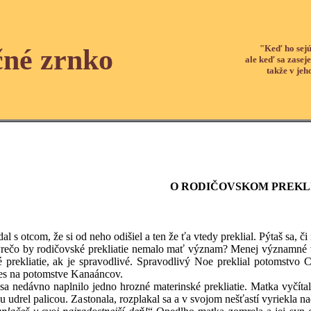
"Keď ho sejú
čné zrnko
ale keď sa zaseje
takže v jeh
O RODIČOVSKOM PREKL
l s otcom, že si od neho odišiel a ten že ťa vtedy preklial. Pýtaš sa, č
 by rodičovské prekliatie nemalo mať význam? Menej významné vec
é prekliatie, ak je spravodlivé. Spravodlivý Noe preklial potomstvo
nes na potomstve Kanaáncov.
 nedávno naplnilo jedno hrozné materinské prekliatie. Matka vyčítal
 ju udrel palicou. Zastonala, rozplakal sa a v svojom nešťastí vyriekla n