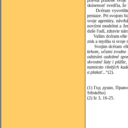
pravda prinesie svoje
skúsenosť svedčia, že 
Dcéram vysvetlite, ž
peniaze. Pri svojom bi
svoje agentúry, návrh
novými modelmi a žená
duše ľudí, zdravie ná
Vašim dcéram ešte pov
zisk a mydlia si svoje 
Svojim dcéram ešte p
krkom, očami zvodne 
odstráni ozdobné spon
skvostné šaty i plášt
namiesto vlnitých kad
a plakať...
“
(2)
.
(1)
Год души, Правос
Srbského)
(2)
Iz 3, 16-25.