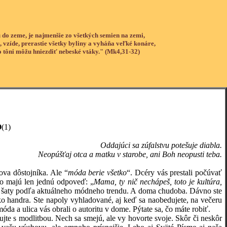
 do zeme, je najmenšie zo všetkých semien na zemi,
, vzíde, prerastie všetky byliny a vyháňa veľké konáre,
o tôni môžu hniezdiť nebeské vtáky." (Mk4,31-32)
O
(1)
Oddajúci sa zúfalstvu potešuje diabla.
Neopúšťaj otca a matku v starobe, ani Boh neopusti teba.
ova dôstojníka. Ale “
móda berie všetko
“. Dcéry vás prestali počúvať
tko majú len jednú odpoveď: „
Mama, ty nič nechápeš, toto je kultúra,
é šaty podľa aktuálneho módneho trendu. A doma chudoba. Dávno ste
ako handra. Ste napoly vyhladované, aj keď sa naobedujete, na večeru
 a ulica vás obrali o autoritu v dome. Pýtate sa, čo máte robiť.
e s modlitbou. Nech sa smejú, ale vy hovorte svoje. Skôr či neskôr