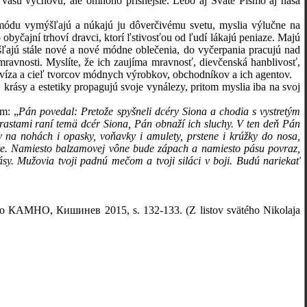
 vašu výchovu, ale omnoho prísnejšie. Lebo aj Sväté Písmo aj naša
módu vymýšľajú a núkajú ju dôverčivému svetu, myslia výlučne na
 obyčajní trhoví dravci, ktorí ľstivosťou od ľudí lákajú peniaze. Majú
šľajú stále nové a nové módne oblečenia, do vyčerpania pracujú nad
ravnosti. Myslíte, že ich zaujíma mravnosť, dievčenská hanblivosť,
devíza a cieľ tvorcov módnych výrobkov, obchodníkov a ich agentov.
rásy a estetiky propagujú svoje vynálezy, pritom myslia iba na svoj
m: „
Pán povedal: Pretože spyšneli dcéry Siona a chodia s vystretým
astami raní temä dcér Siona, Pán obnaží ich sluchy. V ten deň Pán
y na nohách i opasky, voňavky i amulety, prstene i krúžky do nosa,
lášte. Namiesto balzamovej vône bude zápach a namiesto pásu povraz,
ásy. Mužovia tvoji padnú mečom a tvoji siláci v boji. Budú nariekať
КАМНО, Кишинев 2015, s. 132-133. (Z listov svätého Nikolaja