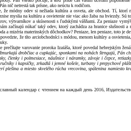
 plody. Pán všetko počuje, a keď príde čas vašim dcéram pripomenie
Pán nič netrestá tak prísne, ako neúctu k rodičom.
e módny odev si nežiada kultúra a osveta, ale obchod. Tí, ktorí 
znise myslia na kultúru a osvietenie nie viac ako žaba na hviezdy. Sú to
árov, výtvarníkov a skúsenosti s ľudskými vášňami. Za peniaze vymý
m začínajú núkať taký odev, ktorý zachádza za hranice slušnosti a m
roda a mizéria materinských dôchodkov? Peniaze, len peniaze, toto je 
edzte, že títo arciobchodníci s módou, menom kultúry a osvietenia, k
ruky.
rečítajte varovanie proroka Izaiáša, ktoré povedal hebrejským žená
žmurkajú drobčiac a cupkajúc, sponkami na nohách štrngajú, Pán chr
ky, členky i polmesiace, náušnice i náramky, závoje i čepce, retiazk
e, ručníky i kapsičky, zrkadlá i jemné košele, turbany i prepychové p
erí plešina a miesto skvelého rúcha vrecovina, spálenina namiesto kr
лавный календар с чтением на каждый день 2016, Издательство 