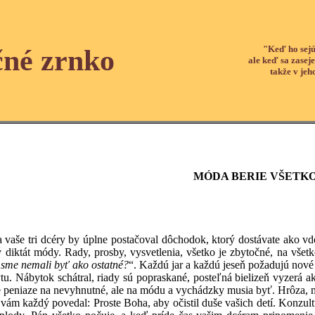
"Keď ho sejú
čné zrnko
ale keď sa zaseje
takže v jeh
MÓDA BERIE VŠETK
vaše tri dcéry by úplne postačoval dôchodok, ktorý dostávate ako vd
ný diktát módy. Rady, prosby, vysvetlenia, všetko je zbytočné, na vše
y sme nemali byť ako ostatné?
“. Každú jar a každú jeseň požadujú nov
ytu. Nábytok schátral, riady sú popraskané, posteľná bielizeň vyzerá 
peniaze na nevyhnutné, ale na módu a vychádzky musia byť. Hrôza, móda
aždý povedal: Proste Boha, aby očistil duše vašich detí. Konzultujt