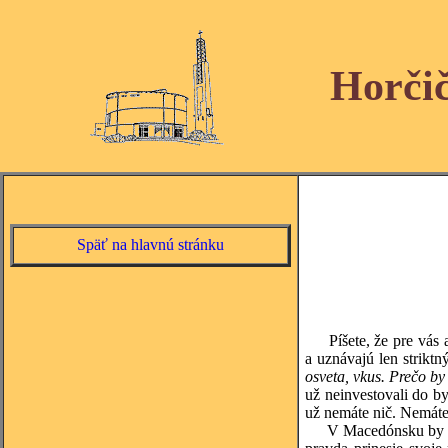
Horči
Späť na hlavnú stránku
Píšete, že pre vás a 
a uznávajú len strikt
osveta, vkus. Prečo b
už neinvestovali do b
už nemáte nič. Nemáte 
V Macedónsku by vám k