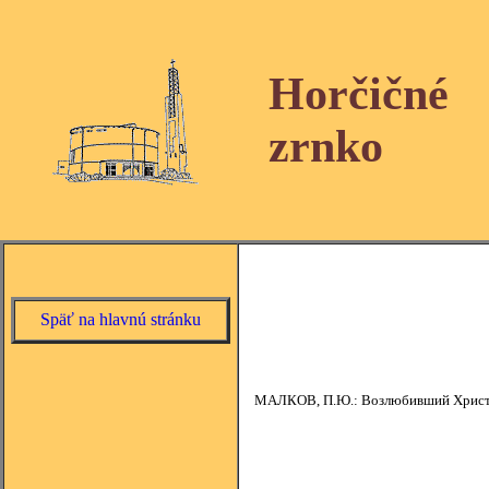
Horčičné
zrnko
Späť na hlavnú stránku
МАЛКОВ, П.Ю.: Возлюбивший Христа –