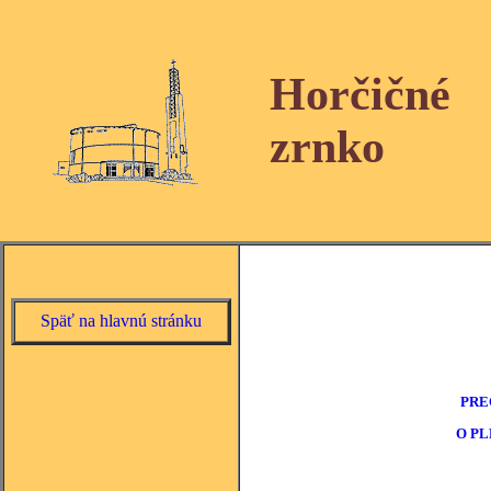
Horčičné
zrnko
Späť na hlavnú stránku
PRE
O P