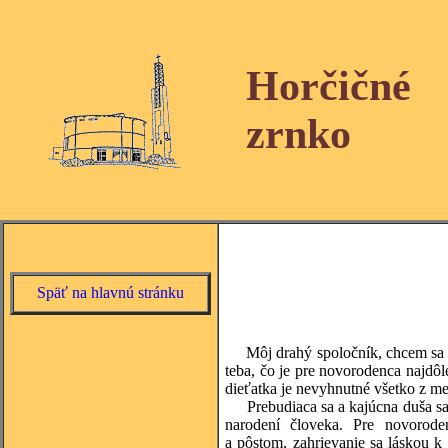
Horčičné
zrnko
Späť na hlavnú stránku
Môj drahý spoločník, chcem sa ťa
teba, čo je pre novorodenca najdôle
dieťatka je nevyhnutné všetko z m
Prebudiaca sa a kajúcna duša sa
narodení človeka. Pre novorod
a pôstom, zahrievanie sa láskou k