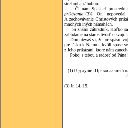
strelami a záhubou.
Či nám Spasiteľ prostredníctv
prikázania
“
(3)
? On nepovedal: „
A zachovávanie Christových priká
mnohých iných námahách.
Si známi záhradník. Koľko sa n
zabúdame na starostlivosť o svoju 
Domnievaš sa, že pre spásu tvojej
pre lásku k Nemu a kvôli spáse sv
z Jeho prikázaní, ktoré nám zanech
Pokoj s tebou a radosť od Pána!
(1)
Год души, Православный к
2
(3)
Jn 14, 15.