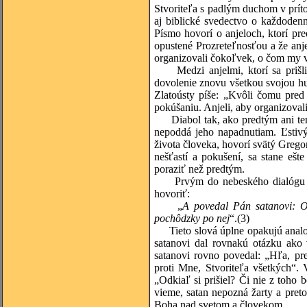
Stvoriteľa s padlým duchom v príto
aj biblické svedectvo o každode
Písmo hovorí o anjeloch, ktorí pr
opustené Prozreteľnosťou a že anje
organizovali čokoľvek, o čom my 
Medzi anjelmi, ktorí sa prišli 
dovolenie znovu všetkou svojou hu
Zlatoústy píše: „Kvôli čomu pred 
pokúšaniu. Anjeli, aby organizovali 
Diabol tak, ako predtým ani teraz
nepoddá jeho napadnutiam. Ľstivý
života človeka, hovorí svätý Grego
nešťastí a pokušení, sa stane eš
poraziť než predtým.
Prvým do nebeského dialógu opä
hovoriť:
„
A povedal Pán satanovi: O
pochôdzky po nej
“.
(3)
Tieto slová úplne opakujú analog
satanovi dal rovnakú otázku ako
satanovi rovno povedal: „Hľa, pr
proti Mne, Stvoriteľa všetkých“.
„Odkiaľ si prišiel? Či nie z toho
vieme, satan nepozná žarty a pre
Boha nad svetom a človekom.