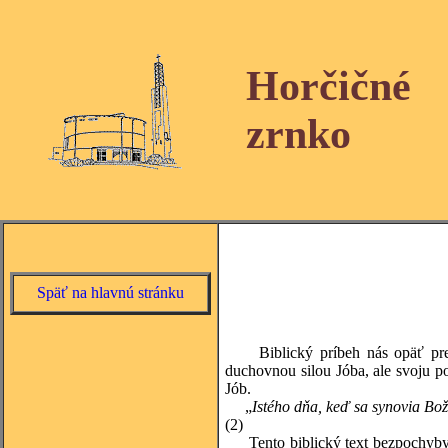
Horčičné
zrnko
Späť na hlavnú stránku
Biblický príbeh nás opäť prená
duchovnou silou Jóba, ale svoju p
Jób.
„
Istého dňa, keď sa synovia Boží
(2)
Tento biblický text bezpochyby ve