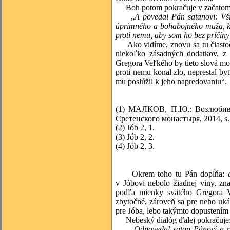
Boh potom pokračuje v začatom 
„
A povedal Pán satanovi: Vš
úprimného a bohabojného muža, ktor
proti nemu, aby som ho bez príčiny
Ako vidíme, znovu sa tu čiastočne
niekoľko zásadných dodatkov, z
Gregora Veľkého by tieto slová moh
proti nemu konal zlo, neprestal by
mu poslúžil k jeho napredovaniu“.
(1)
МАЛКОВ, П.Ю.: Возлюбивши
Сретенского монастыря, 2014, s.
(2)
Jób 2, 1.
(3) Jób 2, 2.
(4)
Jób 2, 3.
Okrem toho tu Pán dopĺňa:
v Jóbovi nebolo žiadnej viny, zn
podľa mienky svätého Gregora V
zbytočné, zároveň sa pre neho uká
pre Jóba, lebo takýmto dopustením
Nebeský dialóg ďalej pokračuje
„
Odpovedal satan Pánovi a po