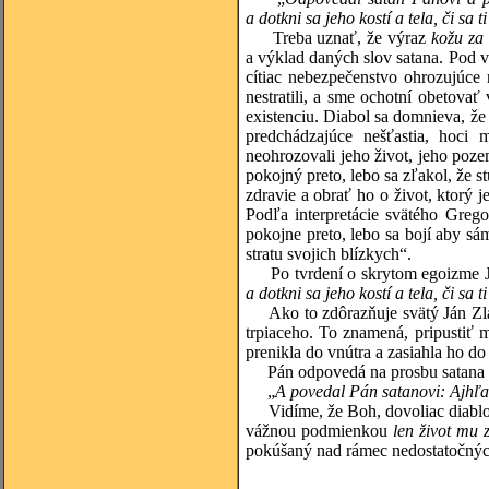
a dotkni sa jeho kostí a tela, či sa 
Treba uznať, že výraz
kožu za
a výklad daných slov satana. Pod 
cítiac nebezpečenstvo ohrozujúce
nestratili, a sme ochotní obetovať
existenciu. Diabol sa domnieva, že
predchádzajúce nešťastia, hoci
neohrozovali jeho život, jeho pozem
pokojný preto, lebo sa zľakol, že s
zdravie a obrať ho o život, ktorý 
Podľa interpretácie svätého Greg
pokojne preto, lebo sa bojí aby sám
stratu svojich blízkych“.
Po tvrdení o skrytom egoizme Jób
a dotkni sa jeho kostí a tela, či sa 
Ako to zdôrazňuje svätý Ján Zlatoús
trpiaceho. To znamená, pripustiť m
prenikla do vnútra a zasiahla ho do
Pán odpovedá na prosbu satana a
„
A povedal Pán satanovi: Ajhľa
Vidíme, že Boh, dovoliac diablovi
vážnou podmienkou
len život mu 
pokúšaný nad rámec nedostatočných 