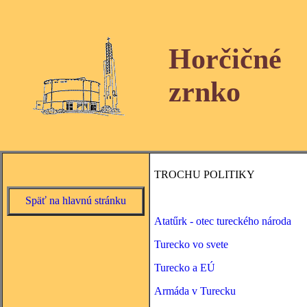
Horčičné
zrnko
TROCHU POLITIKY
Späť na hlavnú stránku
Atatűrk - otec tureckého národa
Turecko vo svete
Turecko a EÚ
Armáda v Turecku