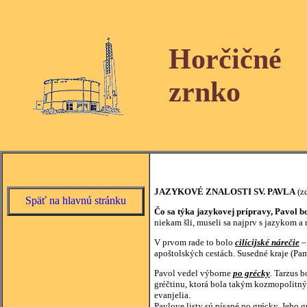
Horčičné
zrnko
JAZYKOVÉ ZNALOSTI SV. PAVLA
(zd
Späť na hlavnú stránku
Čo sa týka jazykovej prípravy, Pavol b
niekam šli, museli sa najprv s jazykom a
V prvom rade to bolo
cilícijské nárečie
–
apoštolských cestách. Susedné kraje (Pamf
Pavol vedel výborne
po grécky
. Tarzus 
gréčtinu, ktorá bola takým kozmopolitný
evanjelia.
Pavlove listy sú písané po grécky. Jeho g