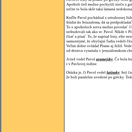
Apoštoli tiež možno pochytili niečo z gré
určite to bola skôr taká lámaná nedokona
Keďže Pavol pochádzal z ortodoxnej žid
štúdiá do Jeruzalema, dá sa predpokladať
To o apoštoloch sotva možno povedať. I ke
neštudovali tak ako sv. Pavol. Nikde v Pí
čítať a písať. To, že napísal listy, ešte 
samozrejmé, že obyčajní ľudia vedeli číta
Veľmi dobre ovládal Písmo aj Ježiš. Vede
od detstva vyrastala v jeruzalemskom chrá
A tiež vedel Pavol
aramejsky
. Čo bola ho
i v Pavlovej rodine.
Otázka je, či Pavol vedel
latinsky
. Istý 
že boli paralelne uvedené po grécky. Ted