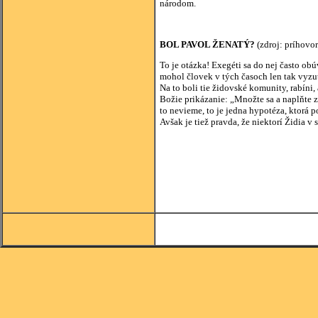
národom.
BOL PAVOL ŽENATÝ?
(zdroj: príhovor
To je otázka! Exegéti sa do nej často ob
mohol človek v tých časoch len tak vyzuť
Na to boli tie židovské komunity, rabíni
Božie prikázanie: „Množte sa a naplňte 
to nevieme, to je jedna hypotéza, ktorá
Avšak je tiež pravda, že niektorí Židia v 