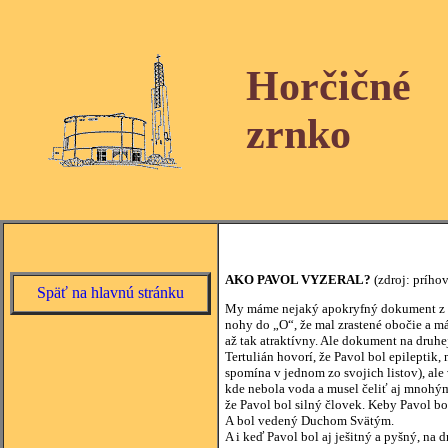
Horčičné
zrnko
AKO PAVOL VYZERAL?
(zdroj: prího
Späť na hlavnú stránku
My máme nejaký apokryfný dokument z 2. s
nohy do „O“, že mal zrastené obočie a má
až tak atraktívny. Ale dokument na druhe
Tertulián hovorí, že Pavol bol epileptik,
spomína v jednom zo svojich listov), ale
kde nebola voda a musel čeliť aj mnohým 
že Pavol bol silný človek. Keby Pavol bol
A bol vedený Duchom Svätým.
A i keď Pavol bol aj ješitný a pyšný, na