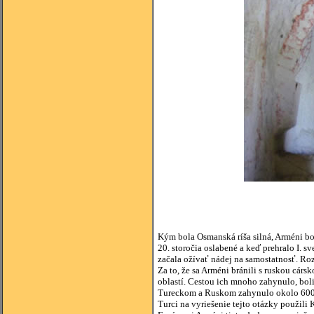
Kým bola Osmanská ríša silná, Arméni b
20. storočia oslabené a keď prehralo I. s
začala ožívať nádej na samostatnosť. R
Za to, že sa Arméni bránili s ruskou cár
oblastí. Cestou ich mnoho zahynulo, boli
Tureckom a Ruskom zahynulo okolo 600 ti
Turci na vyriešenie tejto otázky použil