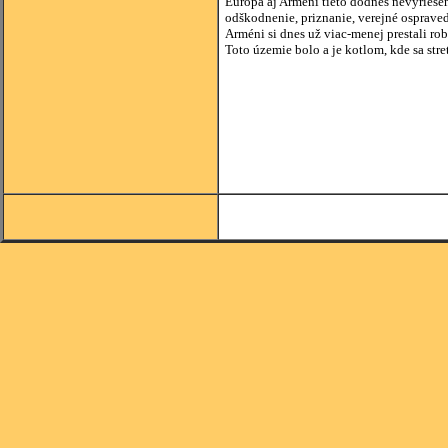
Európa aj Arméni tieto dodnes nevyriešené
odškodnenie, priznanie, verejné ospravedl
Arméni si dnes už viac-menej prestali rob
Toto územie bolo a je kotlom, kde sa stre