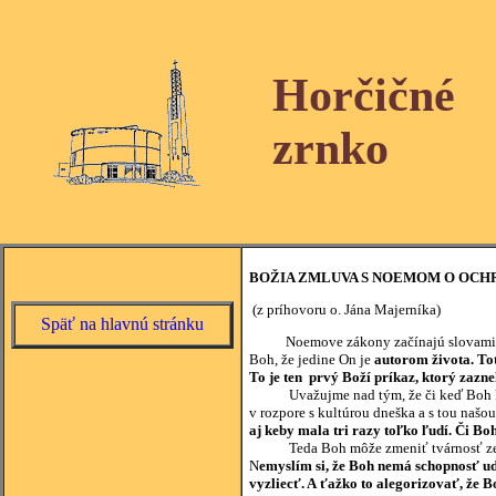
Horčičné
zrnko
BOŽIA ZMLUVA S NOEMOM O OCH
(z príhovoru o. Jána Majerníka)
Späť na hlavnú stránku
Noemove zákony začínajú slovami Boha:
Boh, že jedine On je
autorom života. Tot
To je ten prvý Boží príkaz, ktorý zazne
Uvažujme nad tým, že či keď Boh káže sa
v rozpore s kultúrou dneška a s tou našou
aj keby mala tri razy toľko ľudí. Či Bo
Teda Boh môže zmeniť tvárnosť zeme a 
N
emyslím si, že Boh nemá schopnosť udrž
vyzliecť. A ťažko to alegorizovať, že Bo