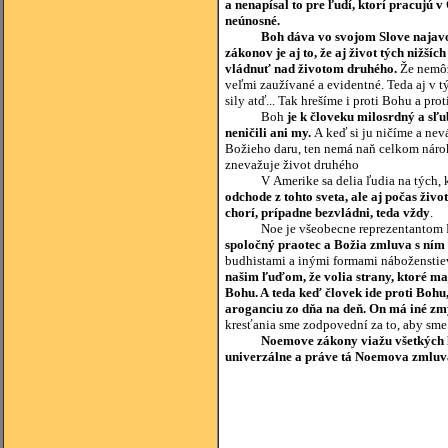
a nenapísal to pre ľudí, ktorí pracujú v
neúnosné.
Boh dáva vo svojom Slove najavo
zákonov je aj to, že aj život tých nižš
vládnuť nad životom druhého.
Že nemôž
veľmi zaužívané a evidentné. Teda aj v 
sily atď... Tak hrešíme i proti Bohu a prot
Boh
je k človeku milosrdný a sľu
neničili ani my.
A keď si ju ničíme a nev
Božieho daru, ten nemá naň celkom nárok
znevažuje život druhého
V Amerike sa delia ľudia na tých, ktorí
odchode z tohto sveta, ale aj počas život
chorí, prípadne bezvládni, teda vždy
.
Noe je všeobecne reprezentantom ľudst
spoločný praotec a Božia zmluva s ním a
budhistami a inými formami náboženstiev..
našim ľuďom, že volia strany, ktoré ma
Bohu. A teda keď človek ide proti Bohu,
aroganciu zo dňa na deň. On má iné zmý
kresťania sme zodpovední za to, aby sme
Noemove zákony viažu všetkých ľu
univerzálne a práve tá Noemova zmluva