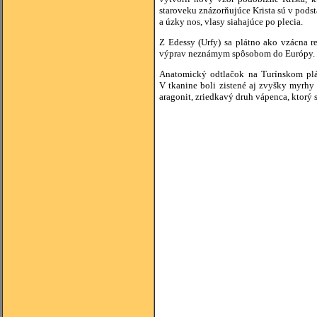
staroveku znázorňujúce Krista sú v podst
a úzky nos, vlasy siahajúce po plecia.
Z Edessy (Urfy) sa plátno ako vzácna re
výprav neznámym spôsobom do Európy.
Anatomický odtlačok na Turínskom pl
V tkanine boli zistené aj zvyšky myrhy a
aragonit, zriedkavý druh vápenca, ktorý 