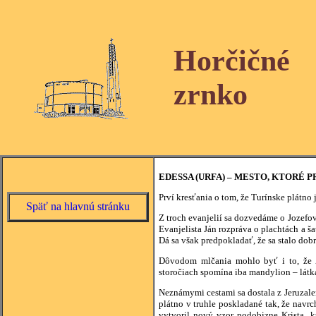
Horčičné
zrnko
EDESSA (URFA) – MESTO, KTORÉ 
Prví kresťania o tom, že Turínske plátn
Späť na hlavnú stránku
Z troch evanjelií sa dozvedáme o Jozefovi
Evanjelista Ján rozpráva o plachtách a ša
Dá sa však predpokladať, že sa stalo do
Dôvodom mlčania mohlo byť i to, že Ž
storočiach spomína iba mandylion – látk
Neznámymi cestami sa dostala z Jeruzalem
plátno v truhle poskladané tak, že navrc
vytvoril nový vzor podobizne Krista, 