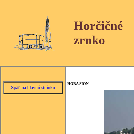
Horčičné
zrnko
HORA SION
Späť na hlavnú stránku