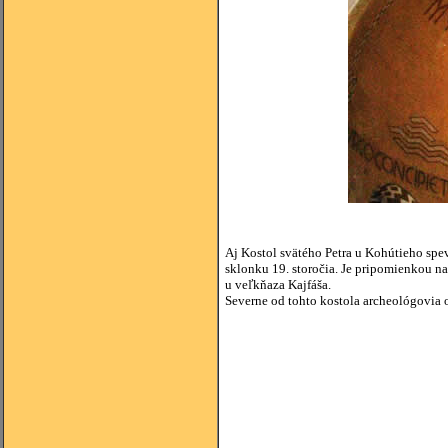
Aj Kostol svätého Petra u Kohútieho spevu
sklonku 19. storočia. Je pripomienkou na
u veľkňaza Kajfáša.
Severne od tohto kostola archeológovia o