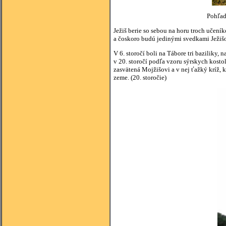
Pohľad
Ježiš berie so sebou na horu troch učeník
a čoskoro budú jedinými svedkami Ježišo
V 6. storočí boli na Tábore tri baziliky,
v 20. storočí podľa vzoru sýrskych kostol
zasvätená Mojžišovi a v nej ťažký kríž, 
zeme. (20. storočie)