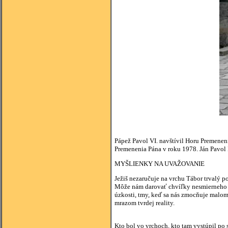
Pápež Pavol VI. navštívil Horu Premeneni
Premenenia Pána v roku 1978. Ján Pavol II
MYŠLIENKY NA UVAŽOVANIE
Ježiš nezaručuje na vrchu Tábor trvalý 
Môže nám darovať chvíľky nesmierneho šť
úzkosti, tmy, keď sa nás zmocňuje malom
mrazom tvrdej reality.
Alessandr
Kto bol vo vrchoch, kto tam vystúpil po 