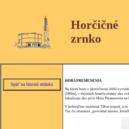
Horčičné
zrnko
HORA PREMENENIA
Späť na hlavnú stránku
Na ktorú horu v skutočnosti Ježiš vyvie
(588m), v dejinách Izraela známy ako svät
lokalizuje ako prvý Horu Premenenia na 
V hebrejčine znamená Tábor pupok, a to v
Tur, čo znamená „posvätné miesto, ktoré