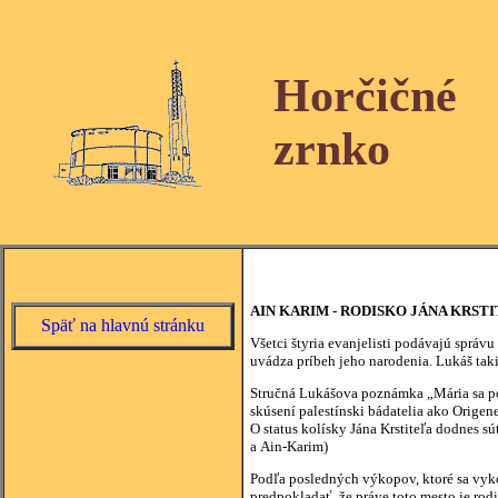
Horčičné
zrnko
AIN KARIM - RODISKO JÁNA KRST
Späť na hlavnú stránku
Všetci štyria evanjelisti podávajú správ
uvádza príbeh jeho narodenia. Lukáš takis
Stručná Lukášova poznámka „Mária sa pon
skúsení palestínski bádatelia ako Origen
O status kolísky Jána Krstiteľa dodnes s
a Ain-Karim)
Podľa posledných výkopov, ktoré sa vykon
predpokladať, že práve toto mesto je rod