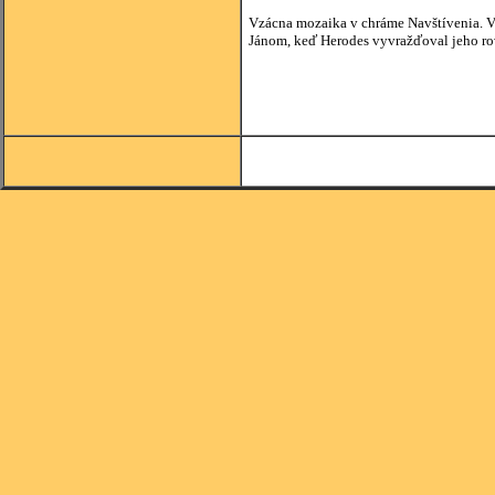
Vzácna mozaika v chráme Navštívenia. V 
Jánom, keď Herodes vyvražďoval jeho ro