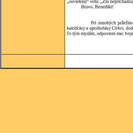
„osvietenú“ vetu: „Zlo neprichádza 
Bravo, Benedikt!
(Guy 
Pri mnohých príležitostiach
katolíckej a apoštolskej Cirkvi
, do
čo tým myslím, odpoviem mu:
tvoj
(Josema