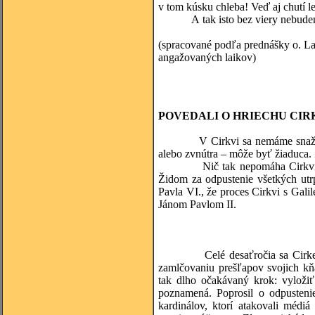
v tom kúsku chleba! Veď aj chutí l
A tak isto bez viery nebudeme m
(spracované podľa prednášky o. Lad
angažovaných laikov)
POVEDALI O HRIECHU CIR
V Cirkvi sa nemáme snažiť všetk
alebo zvnútra – môže byť žiaduca. 
Nič tak nepomáha Cirkvi i súč
Židom za odpustenie všetkých utrp
Pavla VI., že proces Cirkvi s Gal
Jánom Pavlom II.
(Katarí
Celé desaťročia sa Cirkev uch
zamlčovaniu prešľapov svojich kň
tak dlho očakávaný krok: vyloži
poznamená. Poprosil o odpustenie
kardinálov, ktorí atakovali médi