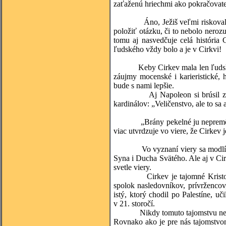
zaťaženú hriechmi ako pokračovate
Áno, Ježiš veľmi riskoval, ke
položiť otázku, či to nebolo neroz
tomu aj nasvedčuje celá história 
ľudského vždy bolo a je v Cirkvi!
Keby Cirkev mala len ľudskú pod
záujmy mocenské i karieristické, 
bude s nami lepšie.
Aj Napoleon si brúsil zuby na 
kardinálov: „Veličenstvo, ale to sa 
„Brány pekelné ju nepremôžu...“ 
viac utvrdzuje vo viere, že Cirkev 
Vo vyznaní viery sa modlíme „V
Syna i Ducha Svätého. Ale aj v Cir
svetle viery.
Cirkev je tajomné Kristovo tel
spolok nasledovníkov, prívržencov,
istý, ktorý chodil po Palestíne, uč
v 21. storočí.
Nikdy tomuto tajomstvu neporoz
Rovnako ako je pre nás tajomstvom