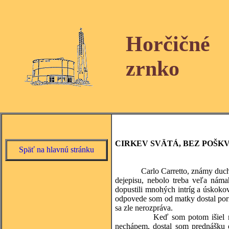
Horčičné
zrnko
CIRKEV SVÄTÁ, BEZ POŠK
Späť na hlavnú stránku
Carlo Carretto, známy duchovný 
dejepisu, nebolo treba veľa náma
dopustili mnohých intríg a úskoko
odpovede som od matky dostal por
sa zle nerozpráva.
Keď som potom išiel na faru 
nechápem, dostal som prednášku o