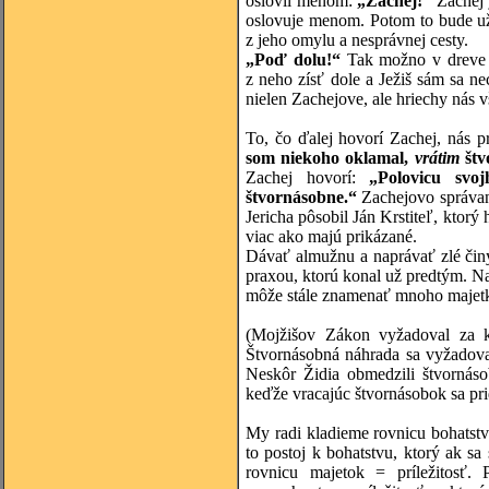
oslovil menom:
„Zachej!“
Zachej j
oslovuje menom. Potom to bude už
z jeho omylu a nesprávnej cesty.
„Poď dolu!“
Tak možno v dreve s
z neho zísť dole a Ježiš sám sa n
nielen Zachejove, ale hriechy nás 
To, čo ďalej hovorí Zachej, nás p
som niekoho oklamal,
vrátim
štv
Zachej hovorí:
„Polovicu sv
štvornásobne.“
Zachejovo správani
Jericha pôsobil Ján Krstiteľ, ktor
viac ako majú prikázané.
Dávať almužnu a naprávať zlé čin
praxou, ktorú konal už predtým. Na
môže stále znamenať mnoho majet
(Mojžišov Zákon vyžadoval za k
Štvornásobná náhrada sa vyžadoval
Neskôr Židia obmedzili štvornás
keďže vracajúc štvornásobok sa pri
My radi kladieme rovnicu bohatstv
to postoj k bohatstvu, ktorý ak sa
rovnicu majetok = príležitosť. 