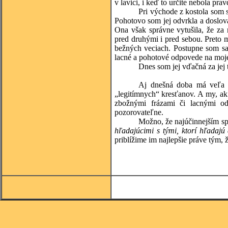
v lavici, i keď to určite nebola pra
Pri východe z kostola som s
Pohotovo som jej odvrkla a doslo
Ona však správne vytušila, že za
pred druhými i pred sebou. Preto m
bežných veciach. Postupne som sa
lacné a pohotové odpovede na moje
Dnes som jej vďačná za jej 
Aj dnešná doba má veľa Z
„legitímnych“ kresťanov. A my, ak 
zbožnými frázami či lacnými o
pozorovateľne.
Možno, že najúčinnejším s
hľadajúcimi s tými, ktorí hľadajú 
priblížime im najlepšie práve tým,