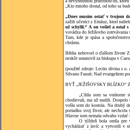
a nevyhnutnou príležitosťou, ktor
„Kto mnoho dostal, od toho sa bud
„Dnes musím ostať v tvojom d
zažili učeníci z Emáuz, ktorí nali
už schýlil.“ A on vošiel a ostal s
vovádza do Ježišovho zotrvávania s
Tam, kde je spása a spoločenstvo
chrámu.
Biblia nehovorí o ďalšom živote Za
neskôr ustanovil za biskupa v Caes
(použité zdroje: Lectio divina s 
Silvano Fausti: Nad evangeliem po
BYŤ „JEŽIŠOVSKY BLÍZKO“
„Cítila som sa vnútorne s
chodievali, ma už nudili. Dospelo 
vošla som do kostola. Na druhý de
poriadku svoj život, ale nechcel
Hlavne som nemala odvahu vzdať 
O týždeň bola omša pre v
vychádzať z lavíc a vytvorili v 