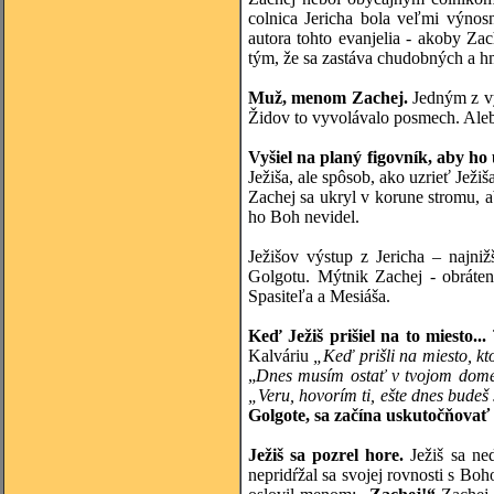
colnica Jericha bola veľmi výno
autora tohto evanjelia - akoby Za
tým, že sa zastáva chudobných a h
Muž, menom Zachej.
Jedným z vý
Židov to vyvolávalo posmech. Ale
Vyšiel na planý figovník, aby ho 
Ježiša, ale spôsob, ako uzrieť Ježiša
Zachej sa ukryl v korune stromu, a
ho Boh nevidel.
Ježišov výstup z Jericha – najni
Golgotu. Mýtnik Zachej - obrátený
Spasiteľa a Mesiáša.
Keď Ježiš prišiel na to miesto...
Kalváriu
„Keď prišli na miesto, kt
„
Dnes musím ostať v tvojom dom
„Veru, hovorím ti, ešte dnes budeš
Golgote, sa začína uskutočňovať 
Ježiš sa pozrel hore.
Ježiš sa ned
nepridŕžal sa svojej rovnosti s Boh