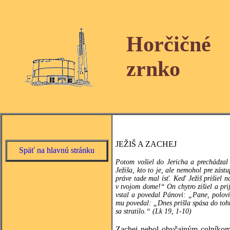
Horčičné
zrnko
JEŽIŠ A ZACHEJ
Späť na hlavnú stránku
Potom vošiel do Jericha a prechádzal
Ježiša, kto to je, ale nemohol pre zást
práve tade mal ísť. Keď Ježiš prišiel 
v tvojom dome!“ On chytro zišiel a pri
vstal a povedal Pánovi: „Pane, polov
mu povedal: „Dnes prišla spása do toh
sa stratilo.“ (Lk 19, 1-10)
Zachej nebol obyčajným colníkom