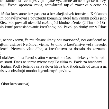
čí skutočnosť, že nejestvujú nijaké významné archeologické nálezy,
enujú životu apoštola Pavla, neuvádzajú nijakú zmienku o ceste do
stka kresťanov bez pastiera a bez akejkoľvek formácie. Kréťanom
m ponavštevoval a povzbudil komunity, ktoré tam vznikli počas jeho
 Efez, kde povstali niekoľkí rozširujúci bludné učenie. (2 Tim 4,9-18)
kruté prenasledovanie kresťanov, bol Pavol po druhý raz v Ríme
napriek tomu, že mu rímske úrady boli naklonené, bol odsúdený na
šom cisárovi Nerónovi vieme, že dlho o kresťanstve veľa nevedel
ené“. Netrvalo však dlho, a kresťanstvo sa dostalo do zoznamu
.
ukrižovaním a Pavol sťatím v rovnakom čase – niekedy okolo roku
a smrti. Dnes na tomto mieste stojí Bazilika sv. Pavla za hradbami.
tán. Podľa legendy sa Pavlova hlava trikrát odrazila od zeme a na
 spisov a obsahujú mnoho legendárnych prvkov.
: Obor kresťanstva)