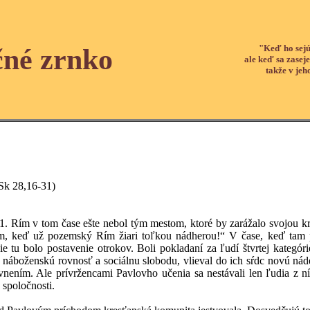
"Keď ho sejú
čné zrnko
ale keď sa zaseje
takže v jeh
k 28,16-31)
 v tom čase ešte nebol tým mestom, ktoré by zarážalo svojou kráso
, keď už pozemský Rím žiari toľkou nádherou!“ V čase, keď tam priš
ie tu bolo postavenie otrokov. Boli pokladaní za ľudí štvrtej kategór
 náboženskú rovnosť a sociálnu slobodu, vlieval do ich sŕdc novú náde
nením. Ale prívržencami Pavlovho učenia sa nestávali len ľudia z n
 spoločnosti.