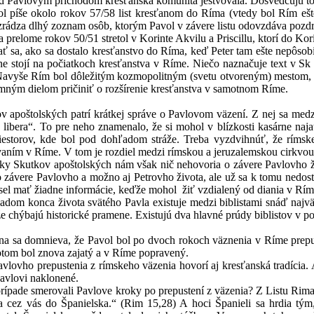
ovým príchodom kresťanská komunita jestvovala. Dosvedčujú to ti
kolo rokov 57/58 list kresťanom do Ríma (vtedy bol Rím ešte len
zrádza dlhý zoznam osôb, ktorým Pavol v závere listu odovzdáva pozdr
me rokov 50/51 stretol v Korinte Akvilu a Priscillu, ktorí do Korintu
ako sa dostalo kresťanstvo do Ríma, keď Peter tam ešte nepôsobil a P
e stojí na počiatkoch kresťanstva v Ríme. Niečo naznačuje text v Sk 
Navyše Rím bol dôležitým kozmopolitným (svetu otvoreným) mestom, kd
amným dielom pričiniť o rozšírenie kresťanstva v samotnom Ríme.
lských patrí krátkej správe o Pavlovom väzení. Z nej sa medzi r
a libera“. To pre neho znamenalo, že si mohol v blízkosti kasárne naj
riestorov, kde bol pod dohľadom stráže. Treba vyzdvihnúť, že rímsk
ním v Ríme. V tom je rozdiel medzi rímskou a jeruzalemskou cirkvou, k
kov apoštolských nám však nič nehovoria o závere Pavlovho života.
 závere Pavlovho a možno aj Petrovho života, ale už sa k tomu nedost
el mať žiadne informácie, keďže mohol žiť vzdialený od diania v Rím
ca života svätého Pavla existuje medzi biblistami snáď najväčšia 
 chýbajú historické pramene. Existujú dva hlavné prúdy biblistov v po
omnieva, že Pavol bol po dvoch rokoch väznenia v Ríme prepustený
otom bol znova zajatý a v Ríme popravený.
repustenia z rímskeho väzenia hovorí aj kresťanská tradícia. A tie
Pavlovi naklonené.
smerovali Pavlove kroky po prepustení z väzenia? Z Listu Rimano
a cez vás do Španielska.“ (Rim 15,28) A hoci Španieli sa hrdia tým