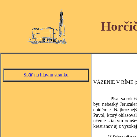
Horči
Späť na hlavnú stránku
VÄZENIE V RÍME (S
Písal sa rok 61. Rím
byť nebeský Jeruzalem
epidémie. Najhroznejš
Pavol, ktorý ohlasoval
učenie s takým odušev
kresťanov aj z vysokej