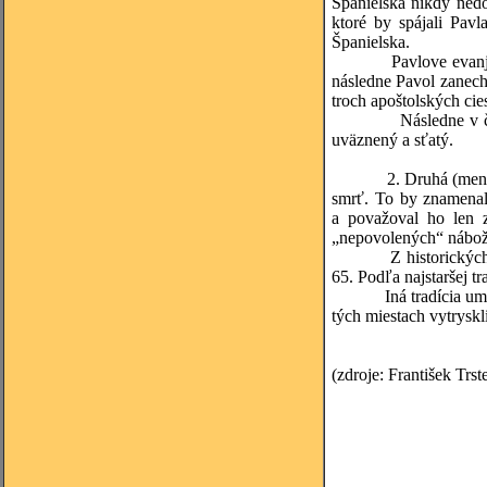
Španielska nikdy nedo
ktoré by spájali Pavl
Španielska.
Pavlove evanjelizačn
následne Pavol zanech
troch apoštolských cies
Následne v čase, keď
uväznený a sťatý.
2. Druhá (menšia) sk
smrť. To by znamenal
a považoval ho len 
„nepovolených“ nábože
Z historických prame
65. Podľa najstaršej t
Iná tradícia umiestňu
tých miestach vytrysk
(zdroje: František Trs