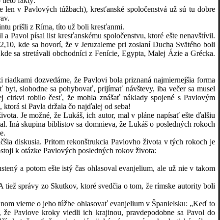
eto fakty:
 v Pavlových túžbach), kresťanské spoločenstvá už sú tu dobre
av.
 prišli z Ríma, títo už boli kresťanmi.
avol písal list kresťanskému spoločenstvu, ktoré ešte nenavštívil.
2,10, kde sa hovorí, že v Jeruzaleme pri zoslaní Ducha Svätého boli
e sa stretávali obchodníci z Fenície, Egypta, Malej Ázie a Grécka.
iadkami dozvedáme, že Pavlovi bola priznaná najmiernejšia forma
ať byt, slobodne sa pohybovať, prijímať návštevy, iba večer sa musel
ej cirkvi robilo česť, že mohla znášať náklady spojené s Pavlovým
torá si Pavla držala čo najďalej od seba!
 Je možné, že Lukáš, ich autor, mal v pláne napísať ešte ďalšiu
al. Iná skupina biblistov sa domnieva, že Lukáš o posledných rokoch
e.
diskusia. Pritom rekonštrukcia Pavlovho života v tých rokoch je
stoji k otázke Pavlových posledných rokov života:
 a potom ešte istý čas ohlasoval evanjelium, ale už nie v takom
ž správy zo Skutkov, ktoré svedčia o tom, že rímske autority boli
m vieme o jeho túžbe ohlasovať evanjelium v Španielsku: „Keď to
, že Pavlove kroky viedli ich krajinou, pravdepodobne sa Pavol do