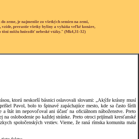
 do zeme, je najmenšie zo všetkých semien na zemi,
, vzíde, prerastie všetky byliny a vyháňa veľké konáre,
o tôni môžu hniezdiť nebeské vtáky." (Mk4,31-32)
u, ktorú neskorší básnici oslavovali slovami: „Akýže krásny musí
iel Pavol, bolo to špinavé zapáchajúce mesto, kde sa často šírili
ie a štát im nepovoľoval ani účasť na oficiálnom náboženstve. Preto
j na oslobodenie po každej stránke. Preto otroci prijímali kresťanské
ízkych spoločenských vrstiev. Vieme, že raná rímska komunita mala