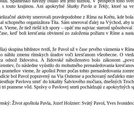
stal. Španielsko navždy ostalo len jeho túžbou. V prospech toho sved
a s touto krajinou. Ani apokryfné
Skutky Pavla a Tekly
, ktoré sa v
é aktivity smerovali pravdepodobne z Ríma na Krétu, kde bola hŕ
al schopného organizátora Títa. Sám smeroval ďalej na Východ, aby ta
t. Vieme, že tiež riešil ich spory – opäť mu najviac starostí spôsoboval
 boli kresťania obvinení zo založenia požiaru v Ríme a nastalo 
upina biblistov tvrdí, že Pavol už v čase prvého väznenia v Ríme, 
o náhlu zmenu rímskych úradov voči kresťanom všeobecne. O vtedaj
za odnož židovstva. A židovské náboženstvo bolo zákonom „povol
nstiev, čo následne vyústilo do mohutného prenasledovania kresťanov
ňov vieme, že apoštol Peter počas tohto prenasledovania zomrel 
radície bol Pavol popravený na Via Ostiense a pochovaný neďaleko miest
je Pavlovu smrť do lokality Šalviového močiara, dnešných Troch fon
li tri pramene vôd. Správy o Pavlovej smrti pochádzajú z apokryfných
tenský: Život apoštola Pavla, Jozef Holzner: Svätý Pavol, Yves Ivonides