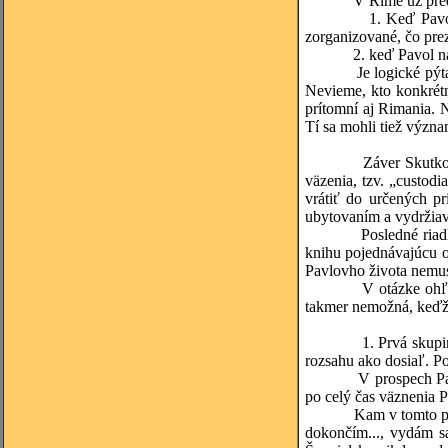
V Ríme už pred Pavl
1. Keď Pavol píše o
zorganizované, čo pre
2. keď Pavol na prelo
Je logické pýtať sa, 
Nevieme, kto konkrétn
prítomní aj Rimania. 
Tí sa mohli tiež význ
Záver Skutkov apošto
väzenia, tzv. „custodi
vrátiť do určených p
ubytovaním a vydržiava
Posledné riadky Skut
knihu pojednávajúcu o
Pavlovho života nemus
V otázke ohľadom kon
takmer nemožná, keďže
1. Prvá skupina sa d
rozsahu ako dosiaľ. P
V prospech Pavlovho p
po celý čas väznenia 
Kam v tomto prípade 
dokončím..., vydám s