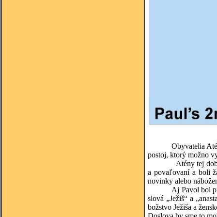
Obyvatelia Atén boli
postoj, ktorý možno vy
Atény tej doby už ne
a povaľovaní a boli ža
novinky alebo nábože
Aj Pavol bol pre nic
slová „Ježiš“ a „anas
božstvo Ježiša a žens
Doslova by sme to moh