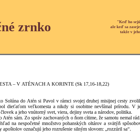
"Keď ho sejú
čné zrnko
ale keď sa zaseje
takže v jeh
STA – V ATÉNACH A KORINTE (Sk 17,16-18,22)
do Atén si Pavol v rámci svojej druhej misijnej cesty zvolil ce
ol dieťaťom veľkomesta a nikdy si osobitne nevšímal prírodu. V jeh
lovek a jeho vnútorný svet, viera, dejiny sveta a národov, politika.
 sám. Zo správ zachovaných o ňom cítime, že samotu nemal rád. Aj p
hľad na nespočetné množstvo pohanských oltárov a svätýň spôsobova
 apoštolov označujú jeho rozrušenie silným slovom: „rozzúril sa“.