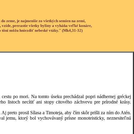
 do zeme, je najmenšie zo všetkých semien na zemi,
, vzíde, prerastie všetky byliny a vyháňa veľké konáre,
o tôni môžu hniezdiť nebeské vtáky." (Mk4,31-32)
stu po mori. Na tomto úseku prechádzal popri nádhernej gréckej
o listoch necítiť ani stopy citového záchvevu pre prírodné krásy.
reto prosil Sílasa a Timoteja, aby čím skôr prišli za ním do Atén.
l jemu, ktorý bol vychovávaný prísne monoteisticky, neznesiteľnú