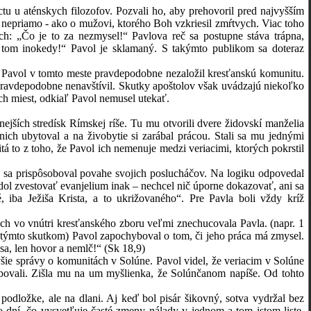
 aténskych filozofov. Pozvali ho, aby prehovoril pred najvyšším
n nepriamo - ako o mužovi, ktorého Boh vzkriesil zmŕtvych. Viac toho
ch: „Čo je to za nezmysel!“ Pavlova reč sa postupne stáva trápna,
 o tom inokedy!“ Pavol je sklamaný. S takýmto publikom sa doteraz
avol v tomto meste pravdepodobne nezaložil kresťanskú komunitu.
y pravdepodobne nenavštívil. Skutky apoštolov však uvádzajú niekoľko
ch miest, odkiaľ Pavol nemusel utekať.
ch stredísk Rímskej ríše. Tu mu otvorili dvere židovskí manželia
nich ubytoval a na živobytie si zarábal prácou. Stali sa mu jednými
tá to z toho, že Pavol ich nemenuje medzi veriacimi, ktorých pokrstil
a prispôsoboval povahe svojich poslucháčov. Na logiku odpovedal
odol zvestovať evanjelium inak – nechcel nič úporne dokazovať, ani sa
iba Ježiša Krista, a to ukrižovaného“. Pre Pavla boli vždy kríž
 vo vnútri kresťanského zboru veľmi znechucovala Pavla. (napr. 1
a týmto skutkom) Pavol zapochyboval o tom, či jeho práca má zmysel.
a, len hovor a nemlč!“ (Sk 18,9)
e správy o komunitách v Solúne. Pavol videl, že veriacim v Solúne
ebovali. Zišla mu na um myšlienka, že Solúnčanom napíše. Od tohto
ožke, ale na dlani. Aj keď bol pisár šikovný, sotva vydržal bez
o dní, čo vysvetľuje časté zmeny nálady v jednom a tom istom liste.