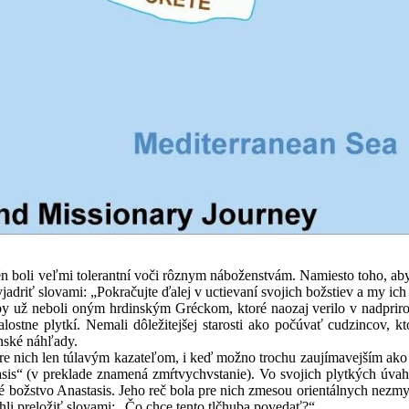
 veľmi tolerantní voči rôznym náboženstvám. Namiesto toho, aby nút
jadriť slovami: „Pokračujte ďalej v uctievaní svojich božstiev a my ich 
boli oným hrdinským Gréckom, ktoré naozaj verilo v nadprirodze
lostne plytkí. Nemali dôležitejšej starosti ako počúvať cudzincov, kt
nské náhľady.
h len túlavým kazateľom, i keď možno trochu zaujímavejším ako iní.
tasis“ (v preklade znamená zmŕtvychvstanie). Vo svojich plytkých úva
ké božstvo Anastasis. Jeho reč bola pre nich zmesou orientálnych nezm
li preložiť slovami: „Čo chce tento tlčhuba povedať?“