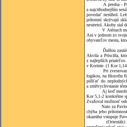
A predsa - Pavlovo v
a najctihodnejším sen
povedať nestihol. Le
prítomní skrývajú sk
nestretol. Akoby sial d
V Aténach mal Pavol 
Ani v jednom zo svoji
obyvateľov mesta, ktor
Ďalšou zastávkou Pav
Akvila a Priscilla, k
z najlepších priateľov
v Korinte. (1 Kor 1,14
Pri zvestovaní evanj
logikou, na filozofiu 
púšťať do neplodných
a zmŕtvychvstanie té
Aj keď mnohí v meste
Kor 5,1-2 konkrétne s
Zvažoval možnosť odch
Nato za Pavlom prišl
chýba jeho prítomnos
okamihu vstupuje Pavol
(Orientálci nepísali
prerušenia písať viac