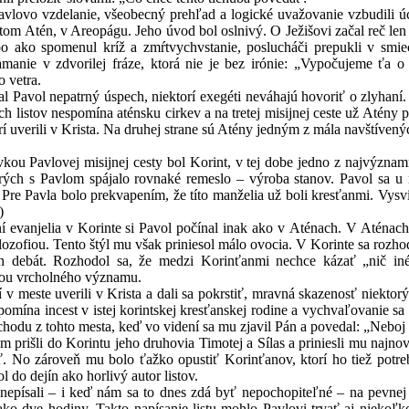
zdelanie, všeobecný prehľad a logické uvažovanie vzbudili úctu u
átom Atén, v Areopágu. Jeho úvod bol oslnivý. O Ježišovi začal reč le
bo ako spomenul kríž a zmŕtvychvstanie, poslucháči prepukli v smie
lamanie v zdvorilej fráze, ktorá nie je bez irónie: „Vypočujeme ťa
o vetra.
nepatrný úspech, niektorí exegéti neváhajú hovoriť o zlyhaní. P
ch listov nespomína aténsku cirkev a na tretej misijnej ceste už Atén
í uverili v Krista. Na druhej strane sú Atény jedným z mála navštívený
lovej misijnej cesty bol Korint, v tej dobe jedno z najvýznamnejší
torých s Pavlom spájalo rovnaké remeslo – výroba stanov. Pavol sa u 
. Pre Pavla bolo prekvapením, že títo manželia už boli kresťanmi. Vysvi
)
elia v Korinte si Pavol počínal inak ako v Aténach. V Aténach s
filozofiou. Tento štýl mu však priniesol málo ovocia. V Korinte sa rozh
 debát. Rozhodol sa, že medzi Korinťanmi nechce kázať „nič iné, 
mou vrcholného významu.
 uverili v Krista a dali sa pokrstiť, mravná skazenosť niektorých
pomína incest v istej korintskej kresťanskej rodine a vychvaľovanie s
odu z tohto mesta, keď vo videní sa mu zjavil Pán a povedal: „Neboj s
i do Korintu jeho druhovia Timotej a Sílas a priniesli mu najnovši
ť. No zároveň mu bolo ťažko opustiť Korinťanov, ktorí ho tiež potr
 do dejín ako horlivý autor listov.
 – i keď nám sa to dnes zdá byť nepochopiteľné – na pevnej podl
 ako dve hodiny. Takto napísanie listu mohlo Pavlovi trvať aj niekoľk