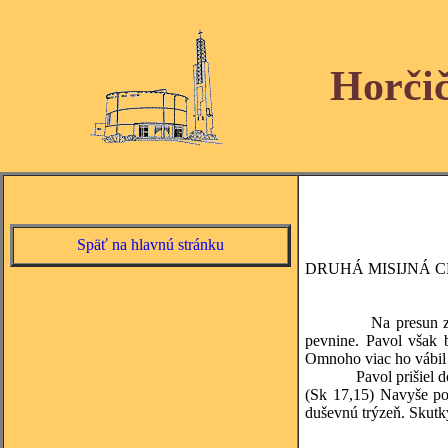
Horči
Späť na hlavnú stránku
DRUHÁ MISIJNÁ CE
Na presun zo Solúna 
pevnine. Pavol však b
Omnoho viac ho vábil č
Pavol prišiel do Atén
(Sk 17,15) Navyše po
duševnú trýzeň. Skutky