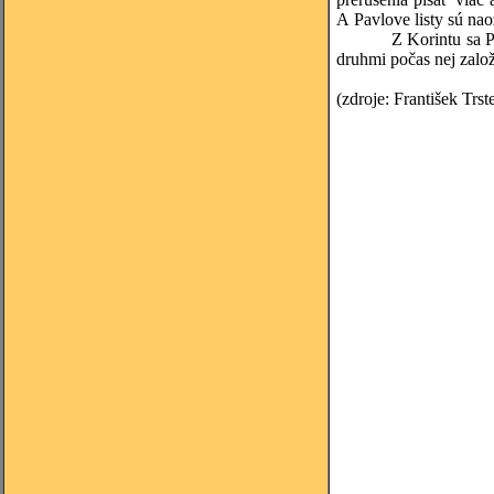
A Pavlove listy sú na
Z Korintu sa Pavol od
druhmi počas nej zalo
(zdroje: František Trs