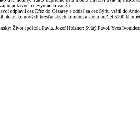
ozaj impulzívne a nevyumelkované.)
plavil cez Efez do Cézarey a odtiaľ sa cez Sýriu vrátil do Antiochie
žil niekoľko nových kresťanských komunít a spolu prešiel 5100 kilomet
tenský: Život apoštola Pavla, Jozef Holzner: Svätý Pavol, Yves Ivonides