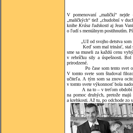
V pomenovaní „maličkí“ nejde o
„maličkých“ tiež „chudobní v duch
knihe
Krása ľudskosti
aj Jean Vani
o ľudí s mentálnym postihnutím. Pí
„Už od svojho detstva som preží
Keď som mal trinásť, stal som s
sme sa museli za každú cenu vyhýb
v rebríčku sily a úspešnosti. B
prirodzené.
Po čase som tento svet opustil
V tomto svete som študoval filoz
učiteľa. A tým som sa znova ocit
v tomto svete výkonnosť bola nado
A na to – v treťom období svojho
na pomoc druhých, pretože majú m
a krehkosti. Až tu, po odchode zo s