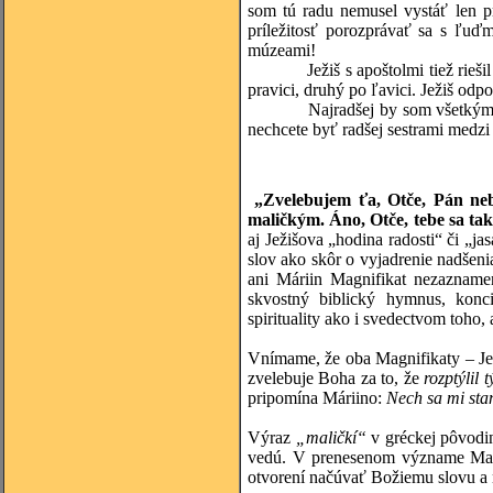
som tú radu nemusel vystáť len p
príležitosť porozprávať sa s ľuď
múzeami!
Ježiš s apoštolmi tiež riešil otá
pravici, druhý po ľavici. Ježiš odp
Najradšej by som všetkým, ktorí
nechcete byť radšej sestrami medzi
„Zvelebujem ťa, Otče, Pán neba
maličkým. Áno, Otče, tebe sa tak
aj Ježišova „hodina radosti“ či „j
slov ako skôr o vyjadrenie nadšen
ani Máriin Magnifikat nezaznamen
skvostný biblický hymnus, konc
spirituality ako i svedectvom toh
Vnímame, že oba Magnifikaty – Jež
zvelebuje Boha za to, že
rozptýlil 
pripomína Máriino:
Nech sa mi sta
Výraz
„maličkí“
v gréckej pôvodin
vedú. V prenesenom význame Matúš
otvorení načúvať Božiemu slovu a