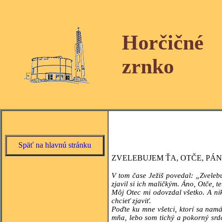
Horčičné
zrnko
Späť na hlavnú stránku
ZVELEBUJEM ŤA, OTČE, PÁN
V tom čase Ježiš povedal: „Zvelebu
zjavil si ich maličkým. Áno, Otče, te
Môj Otec mi odovzdal všetko. A ni
chcieť zjaviť.
Poďte ku mne všetci, ktorí sa namá
mňa, lebo som tichý a pokorný srd