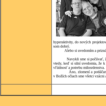
hyperaktivity, do nových projekt
som dobrý.
Alebo si uvedomím a priznám, že
Navykli sme si počúvať, že slab
vtedy, keď si silní uvedomia, že k
vľúdnosť a potrebu milosrdenstva.
Áno, zlomení a potláčaní ľudia
v Božích očiach sme všetci vzácni a