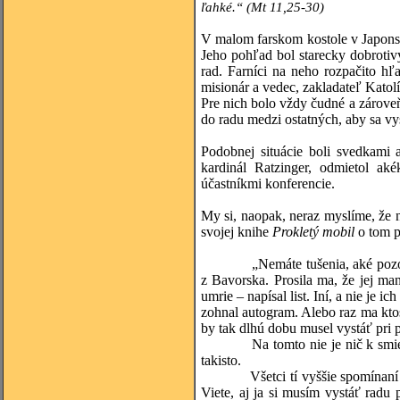
ľahké.“ (Mt 11,25-30)
V malom farskom kostole v Japonsk
Jeho pohľad bol starecky dobrotivý
rad. Farníci na neho rozpačito hľa
misionár a vedec, zakladateľ Katolí
Pre nich bolo vždy čudné a zároveň
do radu medzi ostatných, aby sa vy
Podobnej situácie boli svedkami 
kardinál Ratzinger, odmietol ak
účastníkmi konferencie.
My si, naopak, neraz myslíme, že n
svojej knihe
Prokletý
mobil
o tom p
„Nemáte tušenia, aké pozoruhodn
z Bavorska. Prosila ma, že jej m
umrie – napísal list. Iní, a nie je
zohnal autogram. Alebo raz ma ktos
by tak dlhú dobu musel vystáť pri 
Na tomto nie je nič k smiechu. P
takisto.
Všetci tí vyššie spomínaní ľudi
Viete, aj ja si musím vystáť radu