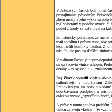
V Ježišových časoch boli horná časť
prenajímanie pôvodným židovský
zberu úrody a jeho výška sa pohyb
byť vyberaný v podobe ovocia či 
podiel z úrody sa vzťahoval na každ
Je historicky potvrdené, že medzi v
mali sociálnu i právnu moc, aby pri
ktorí riešili konflikty násilím. Z 
násilím, ale posiela ďalších sluhov
V reálnom živote je nepravdepodobn
sú správcovia vinice schopní. Podo
detaily – to by viedlo k „znásilnen
Istý človek vysadil vinicu, okolo
najhorlivejší v dodržiavaní Záko
Predovšetkým im bolo povedané to
dodržiavaním predpisov a prísnou
otázkou
presne „vypočítateľnou“, k
A práve v tomto spočíva problém. 
vinicu za svoju vlastnú – že vzali 