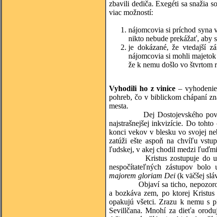
zbavili dediča. Exegéti sa snažia s
viac možností:
nájomcovia si príchod syna vy
nikto nebude prekážať, aby si
je dokázané, že vtedajší 
nájomcovia si mohli majetok 
že k nemu došlo vo štvrtom r
Vyhodili ho z vinice
– vyhodenie 
pohreb, čo v biblickom chápaní z
mesta.
Dej Dostojevského poviedky Ve
najstrašnejšej inkvizície. Do toht
konci vekov v blesku vo svojej ne
zatúži ešte aspoň na chvíľu vstu
ľudskej, v akej chodil medzi ľuďmi 
Kristus zostupuje do ulíc mes
nespočítateľných zástupov bolo
majorem gloriam
Dei
(k väčšej slá
Objaví sa ticho, nepozorovane, 
a bozkáva zem, po ktorej Kristus
opakujú všetci. Zrazu k nemu s p
Sevillčana. Mnohí za dieťa oroduj