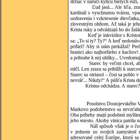
držiac v náručí kyticu bielych ruží,
Ľud jasá... Ale hľa, zrazu nám
kardinál s vyschnutou tvárou, vpa
uzdravenia i vzkriesenie dievčatka
zlovestným ohňom. Až taká je jeho 
Krista ruky a odvádzajú ho do žalá
Keď je inkvizítor s Kristom na 
sa: „To si ty? Ty?“ A keď nedostá
prišiel? Aby si nám prekážal? Pre
hranici ako najhoršieho z kacírov!
a prihrabe k nej uhlíky... Uvedomuj
Starec by veľmi chcel, aby mu z
mlčí. Len zrazu sa priblíži k starc
Starec sa otriasol – čosi sa pohlo 
nevráť... Nikdy!“ A púšťa Krista d
Kristus odchádza. A starec? Bozk
Posolstvo Dostojevského Veľkého
Markovo podobenstvo sa nevzťahuj
Oba príbehy majú podobnú myšli
jeho miesto.
Akoby vinica patrila 
Náš spôsob však je o čosi ele
v jednom zo svojich zamyslení n
adresované celej Európe, ktorá s