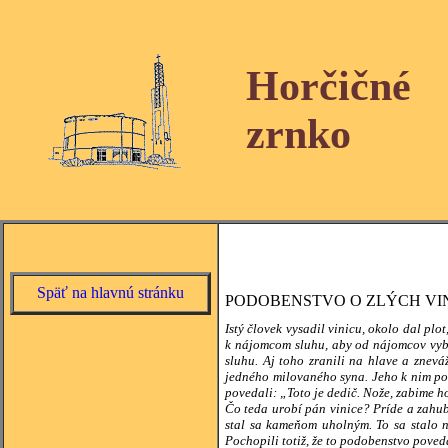
Horčičné
zrnko
Späť na hlavnú stránku
PODOBENSTVO O ZLÝCH V
Istý človek vysadil vinicu, okolo dal plo
k nájomcom sluhu, aby od nájomcov vybra
sluhu. Aj toho zranili na hlave a zneváž
jedného milovaného syna. Jeho k nim po
povedali: „Toto je dedič. Nože, zabime ho
Čo teda urobí pán vinice? Príde a zahubí
stal sa kameňom uholným. To sa stalo n
Pochopili totiž, že to podobenstvo poveda