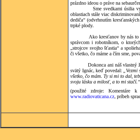
prázdno ideou o práve na sebaurčen
Sme svedkami úsilia vyhnať Kr
oblastiach stále viac diskriminovan
dediča“ (odvrhnutím kresťanských 
trpké plody.
Ako kresťanov by nás to nemalo
správcom i robotníkom, o ktorýc
„strojcov svojho šťastia“ a spolieh
či všetko, čo máme a čím sme, pov
Dokonca ani náš vlastný život n
svätý Ignác, keď povedal:
„Vezmi s
všetko, čo mám. Ty si mi to dal, te
svoju lásku a milosť, a to mi stačí.
(použité zdroje: Komentáre 
www.radiovaticana.cz
, príbeh spr