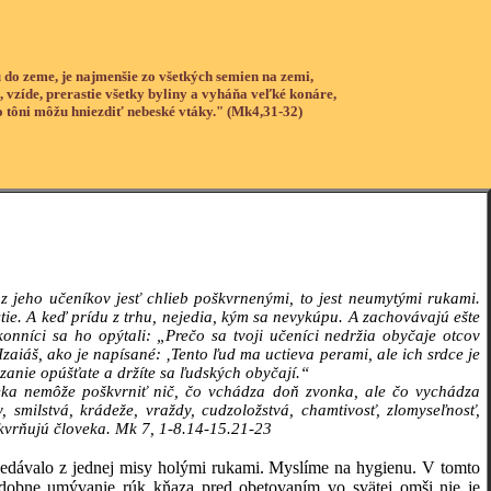
 do zeme, je najmenšie zo všetkých semien na zemi,
, vzíde, prerastie všetky byliny a vyháňa veľké konáre,
o tôni môžu hniezdiť nebeské vtáky." (Mk4,31-32)
ch z jeho učeníkov jesť chlieb poškvrnenými, to jest neumytými rukami.
stie. A keď prídu z trhu, nejedia, kým sa nevykúpu. A zachovávajú ešte
konníci sa ho opýtali: „Prečo sa tvoji učeníci nedržia obyčaje otcov
aiáš, ako je napísané: ‚Tento ľud ma uctieva perami, ale ich srdce je
zanie opúšťate a držíte sa ľudských obyčají.“
eka nemôže poškvrniť nič, čo vchádza doň zvonka, ale čo vychádza
 smilstvá, krádeže, vraždy, cudzoložstvá, chamtivosť, zlomyseľnosť,
oškvrňujú človeka. Mk 7, 1-8.14-15.21-23
 jedávalo z jednej misy holými rukami. Myslíme na hygienu. V tomto
odobne umývanie rúk kňaza pred obetovaním vo svätej omši nie je