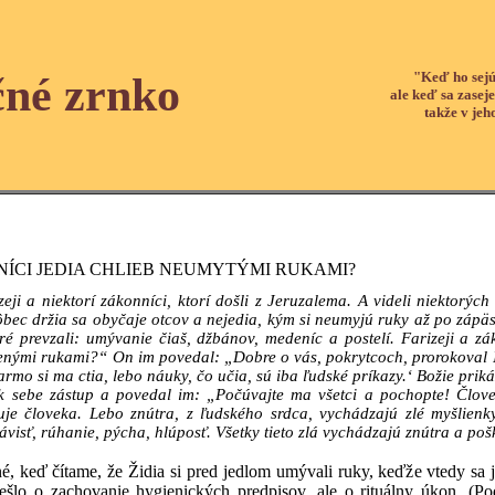
"Keď ho sejú
čné zrnko
ale keď sa zaseje
takže v jeh
NÍCI JEDIA CHLIEB NEUMYTÝMI RUKAMI?
rizeji a niektorí zákonníci, ktorí došli z Jeruzalema. A videli niektorý
 vôbec držia sa obyčaje otcov a nejedia, kým si neumyjú ruky až po zápä
ré prevzali: umývanie čiaš, džbánov, medeníc a postelí. Farizeji a zá
enými rukami?“ On im povedal: „Dobre o vás, pokrytcoch, prorokoval Iz
mo si ma ctia, lebo náuky, čo učia, sú iba ľudské príkazy.‘ Božie priká
k sebe zástup a povedal im: „Počúvajte ma všetci a pochopte! Člov
uje človeka. Lebo znútra, z ľudského srdca, vychádzajú zlé myšlienky,
ávisť, rúhanie, pýcha, hlúposť. Všetky tieto zlá vychádzajú znútra a p
né, keď čítame, že Židia si pred jedlom umývali ruky, keďže vtedy sa
ešlo o zachovanie hygienických predpisov, ale o rituálny úkon. (P