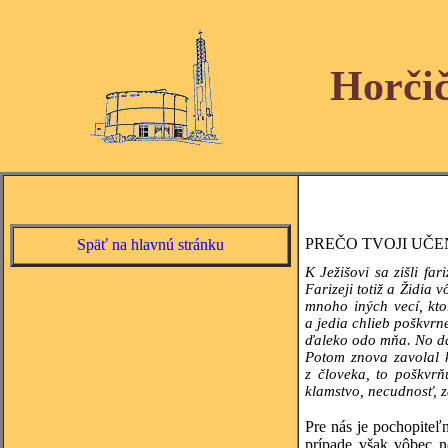
Horči
PREČO TVOJI UČE
Späť na hlavnú stránku
K Ježišovi sa zišli fa
Farizeji totiž a Židia
mnoho iných vecí, kto
a jedia chlieb poškvrn
ďaleko odo mňa. No dar
Potom znova zavolal 
z človeka, to poškvrň
klamstvo, necudnosť, z
Pre nás je pochopiteľ
prípade však vôbec n