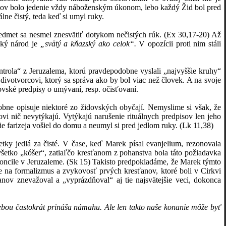
Židov bolo jedenie vždy náboženským úkonom, lebo každý Žid bol pred
lne čistý, teda keď si umyl ruky.
edmet sa nesmel znesvätiť dotykom nečistých rúk. (Ex 30,17-20) Až
ský národ je
„svätý a kňazský ako celok“.
V opozícii proti nim stáli
ntrola“ z Jeruzalema, ktorú pravdepodobne vyslali „najvyššie kruhy“
ivotvorcovi, ktorý sa správa ako by bol viac než človek. A na svoje
dovské predpisy o umývaní, resp. očisťovaní.
obne opisuje niektoré zo židovských obyčají. Nemyslime si však, že
ovi nič nevytýkajú. Vytýkajú narušenie rituálnych predpisov len jeho
nie farizeja vošiel do domu a neumyl si pred jedlom ruky. (Lk 11,38)
tky jedlá za čisté. V čase, keď Marek písal evanjelium, rezonovala
a všetko „kóšer“, zatiaľčo kresťanom z pohanstva bola táto požiadavka
 koncile v Jeruzaleme. (Sk 15) Takisto predpokladáme, že Marek týmto
je na formalizmus a zvykovosť prvých kresťanov, ktoré boli v Cirkvi
anov znevažoval a „vyprázdňoval“ aj tie najsvätejšie veci, dokonca
sebou častokrát prináša námahu. Ale len takto naše konanie môže byť