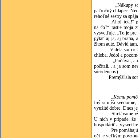
„Nákupy som mala už
päťročný chlapec. Neda
rehoľné sestry sa spája
„Ahoj, teta!“ poveda
na čo?“ rastie moja 
vysvetľuje. „To je pr
pýtať aj ja, aj brati
žltom aute, Dávid tam,
Videla som ich. „A t
chleba. Jedol a pozorne
„Počúvaj, a už ti ni
počítali... a ja som n
súrodencov).
Premýšľala som, koľk
„Komu pomôcť
Iný si utíši svedomi
využité dobre. Dnes je
Stretávame však aj i
U nich v prípade, že
hospodáriť a vysvetľo
Pre pomáhajúcich to 
oči je veľkým povzbu