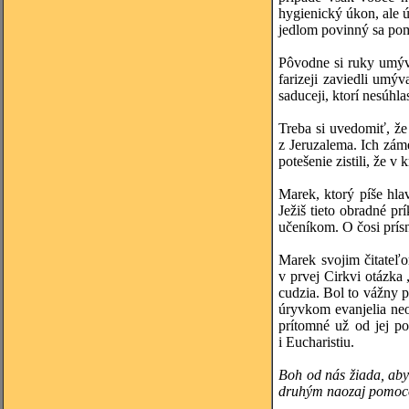
hygienický úkon, ale 
jedlom povinný sa pomo
Pôvodne si ruky umýva
farizeji zaviedli umý
saduceji, ktorí nesúhl
Treba si uvedomiť, že
z Jeruzalema. Ich zám
potešenie zistili, že 
Marek, ktorý píše hla
Ježiš tieto obradné pr
učeníkom. O čosi prísn
Marek svojim čitateľo
v prvej Cirkvi otázka 
cudzia. Bol to vážny p
úryvkom evanjelia neo
prítomné už od jej po
i Eucharistiu.
Boh od nás žiada, aby
druhým naozaj pomoc