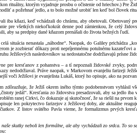
úkon rituálny, ktorým vyjadruje prosbu o očistenie od hriechov.) Pre 
dliť a požehnať jedlo, a to bolo možné urobiť len keď bol človek rituá
li iba kňazi, keď vchádzali do chrámu, aby obetovali. Obetovaný pr
vanie pre všetkých niekoľkokrát denne pod zámienkou, že celý židov
asili, aby sa predpisy dané kňazom prenášali do života bežných ľudí.
 celá situácia nenastala „náhodne“. Naopak, do Galiley prichádza „ko
erom je zozbierať dôkazy proti nepríjemnému potulnému kazateľovi a d
v kruhu Ježišových nasledovníkov sa nedostatočne dodržiavajú prísne ži
vne pre kresťanov z pohanstva – a tí nepoznali židovské zvyky, podr
íkazy nedodržiaval. Práve naopak, v Markovom evanjeliu farizeji Ježiš
ejší voči Ježišovi je evanjelista Lukáš, ktorý ho opisuje, ako na pozva
m zdôrazňuje, že Ježiš okrem iného týmto podobenstvom vyhlásil vše
„čistoty jedál“. Kresťania zo židovstva presadzovali, aby sa jedlo ib
roblém ranej Cirkvi, čo dokazuje aj skutočnosť, že sa riešil na prvom
pisuje len pokrytectvo farizejov z Ježišovej doby, ale aktuálne reagu
čiatkov. Z listov svätého Pavla vieme, že formalizmus prvých kresť
 naše skutky neboli len formálne, ale aby vychádzali zo srdca. To so 
ou: