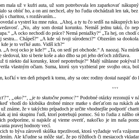
 v kufri auta, už som potrebovala len zaparkovať nákupný vozí
lo sa obísť ho, a on ani nechcel, aby ho ľudia obchádzali len tak, bez 
jú s charitou, s rozdávaním...
l a vystrel ku mne ruku. „Ahoj, a ty tu čo sedíš na nákupných koš
zvedavosť. „No, aby som dostal korunku. Nemáš jednu takú, čo nepo
e apa.“ „A ocko nechodí do práce? Nemá peniažky?“ „Ta hej, on chodí d
a, aj sestra... Chápeš?“ „A kde sú tvoji súrodenci?“ Obzerám sa dooko
 kde je to veľké auto. Vidíš ich?“
voj ocko je kde?“ „Ta, on sedí pri obchode.“ A naozaj. Na múriku, 
 sledoval, kto si berie koše a ako dlho sa pri jeho deťoch zdržiava.
ekto dal korunky, ktoré nepotrebuje?“ Malý súhlasne pokýval hlav
everila vlastným očiam. Suma, ktorú syn vyzbieral pre svojho otca, bo
í v ten deň prispeli k tomu, aby sa otec rodiny dostal naspäť do 
v v v
?“, „ako?“, „je to skutočne pomoc?“
Podobné otázky rezonujú v nás
e, keď vhodí do klobúka drobné mince matke s dieťaťom na rukách al
 už známe, že v takýchto prípadoch je určite vhodnejšie podporiť charit
nú skupinu ľudí, ktorí potrebujú pomoc. Sú to ľudia z nášho oko
 ich podporíme, si najskôr aj vieme overiť, nakoľko je im naša pom
vania pravej hodnoty vecí.
býva zároveň skúška trpezlivosti, ktorá vyžaduje veľa vzájomne s
dením. Ale kľudne sa môže stať, že po týždňoch či mesiacoch vklada