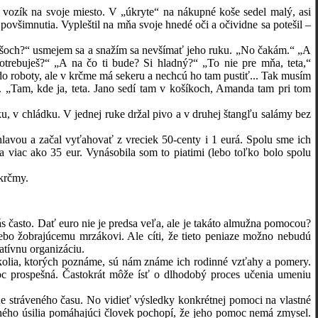
k na svoje miesto. V „úkryte“ na nákupné koše sedel malý, asi
povšimnutia. Vypleštil na mňa svoje hnedé oči a očividne sa potešil –
och?“ usmejem sa a snažím sa nevšímať jeho ruku. „No čakám.“ „A
trebuješ?“ „A na čo ti bude? Si hladný?“ „To nie pre mňa, teta,“
o roboty, ale v krčme má sekeru a nechcú ho tam pustiť... Tak musím
la. „Tam, kde ja, teta. Jano sedí tam v košíkoch, Amanda tam pri tom
v chládku. V jednej ruke držal pivo a v druhej štangľu salámy bez
ou a začal vyťahovať z vreciek 50-centy i 1 eurá. Spolu sme ich
la viac ako 35 eur. Vynásobila som to piatimi (lebo toľko bolo spolu
krčmy.
 často. Dať euro nie je predsa veľa, ale je takáto almužna pomocou?
ebo žobrajúcemu mrzákovi. Ale cíti, že tieto peniaze možno nebudú
atívnu organizáciu.
lia, ktorých poznáme, sú nám známe ich rodinné vzťahy a pomery.
oc prospešná. Častokrát môže ísť o dlhodobý proces učenia umeniu
tráveného času. No vidieť výsledky konkrétnej pomoci na vlastné
ného úsilia pomáhajúci človek pochopí, že jeho pomoc nemá zmysel.