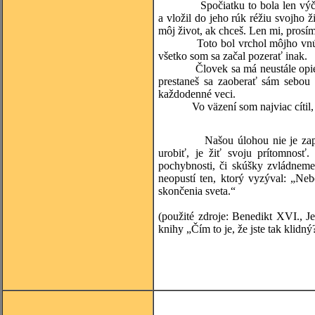
Spočiatku to bola len výčitka 
a vložil do jeho rúk réžiu svojho 
môj život, ak chceš. Len mi, prosím,
Toto bol vrchol môjho vnútorné
všetko som sa začal pozerať inak.
Človek sa má neustále opierať o 
prestaneš sa zaoberať sám sebou
každodenné veci.
Vo väzení som najviac cítil, ž
Našou úlohou nie je zapodieva
urobiť, je žiť svoju prítomnosť
pochybnosti, či skúšky zvládneme
neopustí ten, ktorý vyzýval: „Neb
skončenia sveta.“
(použité zdroje: Benedikt XVI., J
knihy „Čím to je, že jste tak kli