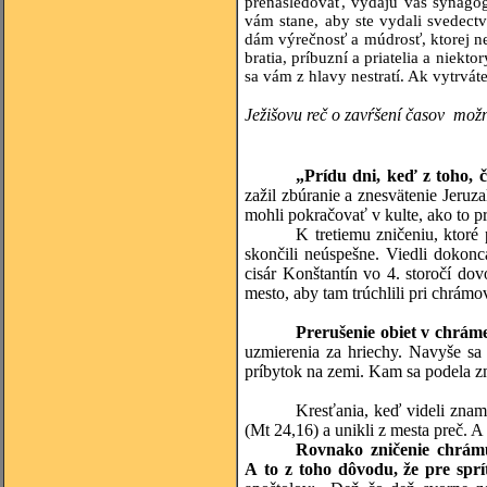
prenasledovať, vydajú vás synagó
vám stane, aby ste vydali svedect
dám výrečnosť a múdrosť, ktorej neb
bratia, príbuzní a priatelia a niekt
sa vám z hlavy nestratí. Ak vytrváte
Ježišovu reč o zavŕšení časov možn
„Prídu dni, keď z toho, 
zažil zbúranie a znesvätenie Jer
mohli pokračovať v kulte, ako to p
K tretiemu zničeniu, ktoré
skončili neúspešne. Viedli dokon
cisár Konštantín vo 4. storočí dov
mesto, aby tam trúchlili pri chrám
Prerušenie obiet v chráme
uzmierenia za hriechy. Navyše sa
príbytok na zemi. Kam sa podela 
Kresťania, keď videli znam
(Mt 24,16) a unikli z mesta preč. A
Rovnako zničenie chrám
A to z toho dôvodu, že pre sprí