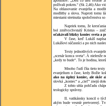
apoštolov: „Deň čo deň svorne z
požívali pokrm.“ (Sk 2,46) Ako vid
Na ohlasovanie evanjelia a modli
modlitby a slova. Naproti tomu l
miestami stretnutia spoločenstva 
Napriek tomu, že kresťani
bol zmŕtvychvstalý Kristus – zni
očakávali blízky koniec sveta a p
V čase, keď Lukáš napísal
Lukášovi súčasníci a po nich nasle
Texty jednotlivých evanjel
„scenár konca sveta“. A nielenže 
„kedy to bude“. To je hodina, ktor
Mnoho ľudí číta tieto texty
evanjelium o čase, kedy Božie kr
ako na úplný koniec, ale skôr a
slovká „koniec“ a „cieľ“ znejú do
Z tohto uhla pohľadu cháp
teologicky správny.
II. vatikánsky koncil o tý
akým bude vesmír pretvorený. Tvá