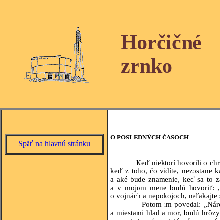
Horčičné
zrnko
O POSLEDNÝCH ČASOCH
Späť na hlavnú stránku
Keď niektorí hovorili o c
keď z toho, čo vidíte, nezostane 
a aké bude znamenie, keď sa to z
a v mojom mene budú hovoriť: „
o vojnách a nepokojoch, neľakajte 
Potom im povedal: „Národ povst
a miestami hlad a mor, budú hrôzy