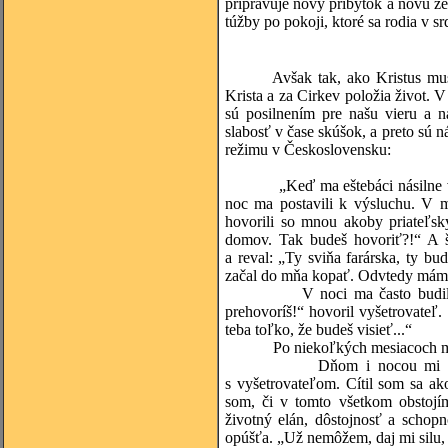
pripravuje nový príbytok a novú ze
túžby po pokoji, ktoré sa rodia v sr
Avšak tak, ako Kristus mus
Krista a za Cirkev položia život. V
sú posilnením pre našu vieru a n
slabosť v čase skúšok, a preto sú 
režimu v Československu:
„Keď ma eštebáci násilne vytiahl
noc ma postavili k výsluchu. V m
hovorili so mnou akoby priateľs
domov. Tak budeš hovoriť?!“ A št
a reval: „Ty sviňa farárska, ty bu
začal do mňa kopať. Odvtedy mám
V noci ma často budili, poli
prehovoríš!“ hovoril vyšetrovateľ.
teba toľko, že budeš visieť...“
Po niekoľkých mesiacoch mi n
Dňom i nocou mi v hlave be
s vyšetrovateľom. Cítil som sa ak
som, či v tomto všetkom obstojí
životný elán, dôstojnosť a schop
opúšťa. „Už nemôžem, daj mi silu,