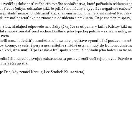
ti svedčí aj skúsenosť istého cirkevného spoločenstva, ktoré požiadalo reklamnú a
 „Predovšetkým odstráňte kríž. Je príliš staromódny a vyvoláva negatívne emócie“
ni prisladiť nemožno. Odstrániť kríž znamená nepochopenie kresťanstva! Naopak 
ali prestať pozerať ako na znamenie odsúdenia a prekliatia. On je znamením spásy, 
tt, hľadajúci odpovede na otázky týkajúce sa utrpenia, v knihe Kristov kríž na
tal s rešpektom stáť pred sochou Budhu v jeho typickej polohe – skrížené nohy, uv
sveta.
víli musel odvrátiť a namiesto neho sa mi v predstave vynorila iná postava – muž 
ňov koruny, vysušené pery a neznesiteľne smädné ústa, vrhnutý do Bohom odmietnu
 a krvi, sĺz a smrti. Trpel za nás a trpí spolu s nami. Z pohľadu jeho bolesti sa tie n
úlohu: celou svojou existenciou sa postaviť zoči-voči tejto pravde. Pravde o Bož
i najväčší mystik.
p: Den, kdy zemřel Kristus, Lee Strobel: Kauza viera)