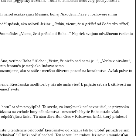
j tak len „egyptský kúzelník“. Bola to atmosféra nedôvery, pochybností a
árod očakávajúci Mesiáša, bol aj Nikodém. Práve v rozhovore s ním
edčí spôsob, ako oslovil Ježiša
: „Rabbi, vieme, že si prišiel od Boha ako učiteľ,
žnom čísle: „Vieme, že si prišiel od Boha...“ Napriek svojmu odvážnemu tvrdeniu
 „Áno, verím v Boha.“ Alebo: „Verím, že niečo nad nami je...“, „Verím v nirvánu“,
Tento fenomén je starý ako ľudstvo samo.
ozorujeme, ako sa stále s menšou dôverou pozerá na kresťanstvo. Avšak práve tu
žnemu. Kresťanská modlitba by nás ale mala viesť k prijatiu seba a k citlivosti na
pomôcť svetu.
ú horu“ sa sám nevyšplhá. To svetlo, za ktorým tak neúnavne išiel, je privysoko.
hádza sa na vrchole hory náboženstva - nesmrteľné bytie Boha ostalo však
odpúšťajúcu lásku. Tú nám dáva Boh Otec v Kristovom kríži, ktorý priniesol
ú tendencie oslobodiť kresťanstvo od kríža, a tak ho urobiť príťažlivejším.
ožehnávať.“ O kríži počuť nechcú. Ten je vraj len trpkou Ježišovou minulosťou.