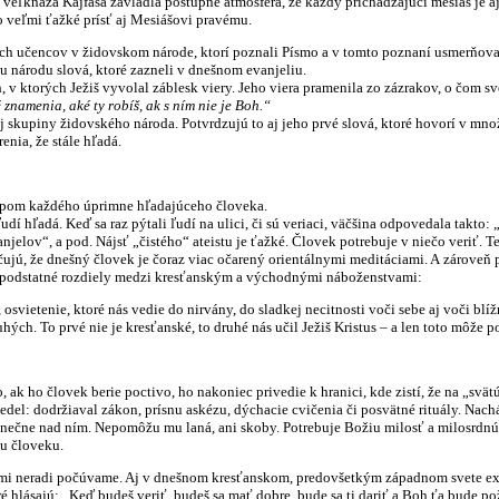
 veľkňaza Kajfáša zavládla postupne atmosféra, že každý prichádzajúci mesiáš je a
o veľmi ťažké prísť aj Mesiášovi pravému.
cov v židovskom národe, ktorí poznali Písmo a v tomto poznaní usmerňovali n
u národu slová, ktoré zazneli v dnešnom evanjeliu.
 v ktorých Ježiš vyvolal záblesk viery. Jeho viera pramenila zo zázrakov, o čom sv
 znamenia, aké ty robíš, ak s ním nie je Boh.“
 skupiny židovského národa. Potvrdzujú to aj jeho prvé slová, ktoré hovorí v mno
enia, že stále hľadá.
 každého úprimne hľadajúceho človeka.
dí hľadá. Keď sa raz pýtali ľudí na ulici, či sú veriaci, väčšina odpovedala takto:
njelov“, a pod. Nájsť „čistého“ ateistu je ťažké. Človek potrebuje v niečo veriť. 
ú, že dnešný človek je čoraz viac očarený orientálnymi meditáciami. A zároveň p
si podstatné rozdiely medzi kresťanským a východnými náboženstvami:
 osvietenie, ktoré nás vedie do nirvány, do sladkej necitnosti voči sebe aj voči blí
hých. To prvé nie je kresťanské, to druhé nás učil Ježiš Kristus – a len toto môže 
ak ho človek berie poctivo, ho nakoniec privedie k hranici, kde zistí, že na „svät
vedel: dodržiaval zákon, prísnu askézu, dýchacie cvičenia či posvätné rituály. Nac
ečne nad ním. Nepomôžu mu laná, ani skoby. Potrebuje Božiu milosť a milosrdnú 
u človeku.
eradi počúvame. Aj v dnešnom kresťanskom, predovšetkým západnom svete existuj
ré hlásajú: „Keď budeš veriť, budeš sa mať dobre, bude sa ti dariť a Boh ťa bude p