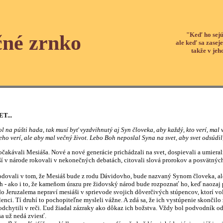
"Keď ho sejú
čné zrnko
ale keď sa zaseje
takže v jeh
T...
l na púšti hada, tak musí byť vyzdvihnutý aj Syn človeka, aby každý, kto verí, mal
eho verí, ale aby mal večný život. Lebo Boh neposlal Syna na svet, aby svet odsúdil,
vali Mesiáša. Nové a nové generácie prichádzali na svet, dospievali a umierali, 
jší v národe rokovali v nekonečných debatách, citovali slová prorokov a posvätnýc
odovali v tom, že Mesiáš bude z rodu Dávidovho, bude nazvaný Synom človeka, ale
íh - ako i to, že kameňom úrazu pre židovský národ bude rozpoznať ho, keď naozaj 
 do Jeruzalema nepraví mesiáši v sprievode svojich dôverčivých stúpencov, ktorí v
šialenci. Tí druhí to pochopiteľne mysleli vážne. A zdá sa, že ich vystúpenie skonči
odchytili v reči. Ľud žiadal zázraky ako dôkaz ich božstva. Vždy bol podvodník od
a už nedá zviesť.