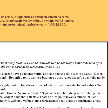
 do zeme, je najmenšie zo všetkých semien na zemi,
, vzíde, prerastie všetky byliny a vyháňa veľké konáre,
o tôni môžu hniezdiť nebeské vtáky." (Mk4,31-32)
 v ňom večný život. Veď Boh tak miloval svet, že dal svojho jednorodeného Syna,
 ale aby sa skrze neho svet spasil.
(Jn3,14-17)
a každé nové pokolenie verilo, že práve ono sa dožije týchto udalostí. O tom,
h kníh. Hovorili o tom opatrne, s bázňou a s utajovanou radosťou a nikoho nikdy
 vyjde z rúk Boha, kde existoval už dávno pred stvorením hviezd a slnka. To
príde.
olali: „Hosana, Synovi človeka!“ Nepraví mesiáši boli dvojakého druhu: jedni
lo zakaždým podobne: chrámoví kňazi na nich pokrikovali a farizeji im kládli
halený, väčšinou veľmi skoro a Jeruzalem sa opäť vrátil k normálnemu životu -