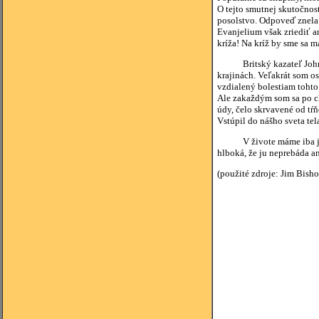
O tejto smutnej skutočnos
posolstvo. Odpoveď znela:
Evanjelium však zriediť a
kríža! Na kríž by sme sa m
Britský kazateľ John Sto
krajinách. Veľakrát som os
vzdialený bolestiam tohto 
Ale zakaždým som sa po ch
údy, čelo skrvavené od tŕ
Vstúpil do nášho sveta tela
V živote máme iba jedinú 
hlboká, že ju neprebáda an
(použité zdroje: Jim Bisho