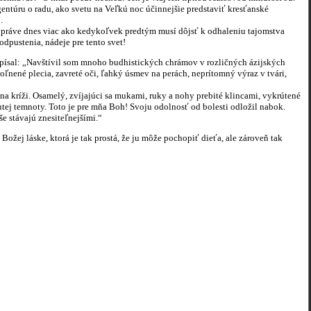
gentúru o radu, ako svetu na Veľkú noc účinnejšie predstaviť kresťanské
.
- práve dnes viac ako kedykoľvek predtým musí dôjsť k odhaleniu tajomstva
odpustenia, nádeje pre tento svet!
písal: „Navštívil som mnoho budhistických chrámov v rozličných ázijských
oľnené plecia, zavreté oči, ľahký úsmev na perách, neprítomný výraz v tvári,
na kríži. Osamelý, zvíjajúci sa mukami, ruky a nohy prebité klincami, vykrútené
tej temnoty. Toto je pre mňa Boh! Svoju odolnosť od bolesti odložil nabok.
aše stávajú znesiteľnejšími.“
ej láske, ktorá je tak prostá, že ju môže pochopiť dieťa, ale zároveň tak