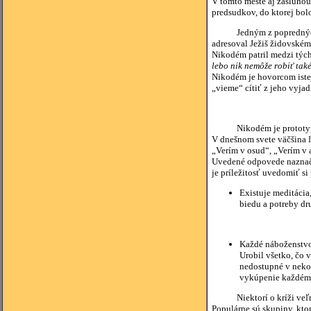
V tomto meste aj zásluhou
predsudkov, do ktorej bol
Jedným z popredných učen
adresoval Ježiš židovském
Nikodém patril medzi tých,
lebo nik nemôže robiť také
Nikodém je hovorcom istej
„vieme“ cítiť z jeho vyjadr
Nikodém je prototypom
V dnešnom svete väčšina ľu
„Verím v osud“, „Verím v a
Uvedené odpovede naznačuj
je príležitosť uvedomiť 
Existuje meditácia,
biedu a potreby dru
Každé náboženstvo, 
Urobil všetko, čo 
nedostupné v nekon
vykúpenie každém
Niektorí o kríži veľmi n
Populárne sú skupiny, kto