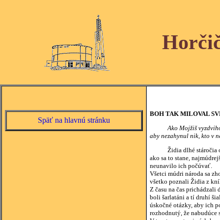
Horči
BOH TAK MILOVAL SVE
Späť na hlavnú stránku
Ako Mojžiš vyzdviho
aby nezahynul nik, kto v n
Židia dlhé stáročia očaká
ako sa to stane, najmúdre
neunavilo ich počúvať.
Všetci múdri národa sa zh
všetko poznali Židia z kn
Z času na čas prichádzali
boli šarlatáni a tí druhí 
úskočné otázky, aby ich p
rozhodnutý, že nabudúce s