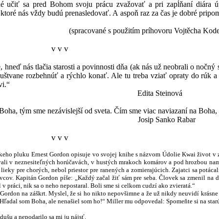
é učiť sa pred Bohom svoju prácu zvažovať a pri zapĺňaní diára ú
, ktoré nás vždy budú prenasledovať. A aspoň raz za čas je dobré prip
 s použitím príhovoru Vojtěcha Kodet
v v v
 hneď nás tlačia starosti a povinnosti dňa (ak nás už neobrali o nočn
štvane rozbehnúť a rýchlo konať. Ale tu treba vziať opraty do rúk 
vi.“
ta Steinová
 Boha, tým sme nezávislejší od sveta. Čím sme viac naviazaní na Boha,
Josip Sanko Rabar
v v v
luku Ernest Gordon opisuje vo svojej knihe s názvom Údolie Kwai život v zajat
ali v neznesiteľných horúčavách, v hustých mrakoch komárov a pod hrozbou nam
lieky pre chorých, nebol priestor pre ranených a zomierajúcich. Zajatci sa potáca
ivcov. Kapitán Gordon píše: „Každý začal žiť sám pre seba. Človek sa zmenil na d
 práci, nik sa o neho nepostaral. Boli sme si celkom cudzí ako zvieratá.“
 na záškrt. Myslel, že si ho nikto nepovšimne a že už nikdy neuvidí krásne Írsko.
Hľadal som Boha, ale nenašiel som ho!“ Miller mu odpovedal: Spomeňte si na star
 a nepodarilo sa mi ju nájsť.