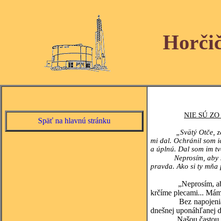
Horči
NIE SÚ ZO
Späť na hlavnú stránku
„Svätý Otče, z
mi dal. Ochránil som ic
a úplnú. Dal som im tvo
Neprosím, aby s
pravda. Ako si ty mňa 
„Neprosím, aby si ic
krčíme plecami... Máme
Bez napojenia na Boh
dnešnej uponáhľanej do
Našou častou chybou 