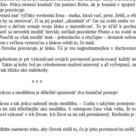
no. Práca nemusí kradnúť čas patriaci Bohu, ak je konaná v spojení 
je posväcuje.
ť výčitky svedomia žena - matka, ktorá varí, perie, žehlí, a ešte k
 by sa stresovať, či sa jej podarí „ukradnúť si“ čas na svätú omšu vo
vi a deťom venuje svoju lásku a starostlivosť. To je kľúč k pocho
eď sa nevedeli modliť breviár, nečítali pravidelne Písmo a na svätú o
 Naučili sa však modliť inak – jednoducho a obyčajne – desiatok ruženca
tom s veľkou vernosťou a láskou robili to, čo mali.
posväcuje, je láska. Tá je tou najpodstatnejšou v duchovnom živ
e pri vykonávaní svojich povinností posväcovaný každý muž, a
ie. Takto aj keby bol po celodennom snažení unavený a až vyčerpaný,
 tak blízko ako málokedy.
v v v
u a modlitbou je dôležité spomenúť dva hraničné postoje:
ácou a tak práca nahradí moju modlitbu. – Ľudia s takýmto postojom m
a im zdá dôležitejšie ako modlitba. S odstupom času však vidia, že to
el vykonať v ich živote. Ich život sa im zdá premárnený. Riešením je zas
litbe namiesto toho, aby človek riešil to, čo je jeho povinnosťou riešiť.