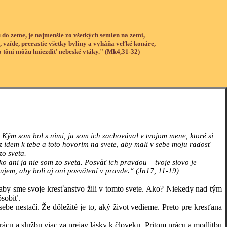
 do zeme, je najmenšie zo všetkých semien na zemi,
, vzíde, prerastie všetky byliny a vyháňa veľké konáre,
o tôni môžu hniezdiť nebeské vtáky." (Mk4,31-32)
 Kým som bol s nimi, ja som ich zachovával v tvojom mene, ktoré si
raz idem k tebe a toto hovorím na svete, aby mali v sebe moju radosť –
zo sveta.
ako ani ja nie som zo sveta. Posväť ich pravdou – tvoje slovo je
cujem, aby boli aj oni posvätení v pravde.“ (Jn17, 11-19)
by sme svoje kresťanstvo žili v tomto svete. Ako? Niekedy nad tým
ôsobiť.
stačí. Že dôležité je to, aký život vedieme. Preto pre kresťana
a službu viac za prejav lásky k človeku. Pritom prácu a modlitbu