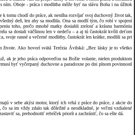
s ním. Oboje - práca i modlitba môže byť na slávu Boha i na úžitok
 tomu chodí do práce, ak nestíha rozvíjať svoj duchovný život tak,
 všedný deň, len aby sa modlila. Ona sa modlí tým, čo robí v spojení
peniu toho, prečo mnohé matky dosiahli zrelosť a krásnu harmóniu
mšu sa dostali väčšinou len v nedeľu – a aj tú častokrát kvôli deťom
, svoje ranné a večerné modlitby, častokrát len krátke, modlili sa pri
ote. Ako hovorí svätá Terézia Ávilská: „Bez lásky je to všetko
k je jeho práca odpoveďou na Božie volanie, nielen produktom
 nemusí byť vyčerpaný duchovne a paradoxne po dni plnom povinností
ajú v sebe akýsi motor, ktorý ich vrhá z práce do práce, z akcie do
, čo sa im vždy zdalo tak dôležité a neodkladné, je veľmi vzdialené
taviť sa, prehodnotiť rebríček priorít a zachrániť, čo sa ešte dá.