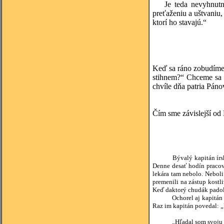
Je teda nevyhnutn
preťaženiu a uštvaniu
ktorí ho stavajú.“
(spracované
Keď sa ráno zobudíme,
stihnem?“ Chceme sa u
chvíle dňa patria Páno
Edi
Čím sme závislejší od
Bývalý kapitán írskeho p
Denne desať hodín pracov
lekára tam nebolo. Neboli 
premenili na zástup kostl
Keď daktorý chudák padol v
Ochorel aj kapitán Gordon
Raz im kapitán povedal: „
„Hľadal som svoju dušu