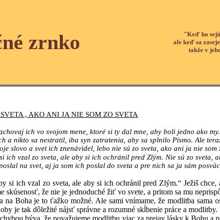
"Keď ho sejú
čné zrnko
ale keď sa zaseje
takže v jeh
 SVETA , AKO ANI JA NIE SOM ZO SVETA
achovaj ich vo svojom mene, ktoré si ty dal mne, aby boli jedno ako my.
h a nikto sa nestratil, iba syn zatratenia, aby sa splnilo Písmo. Ale te
je slovo a svet ich znenávidel, lebo nie sú zo sveta, ako ani ja nie som 
i ich vzal zo sveta, ale aby si ich ochránil pred Zlým. Nie sú zo sveta, 
poslal na svet, aj ja som ich poslal do sveta a pre nich sa ja sám posvä
h vzal zo sveta, ale aby si ich ochránil pred Zlým.“ Ježiš chce, a
 skúsenosť, že nie je jednoduché žiť vo svete, a pritom sa mu neprisp
a je to ťažko možné. Ale sami vnímame, že modlitba sama osebe ne
by je tak dôležité nájsť správne a rozumné skĺbenie práce a modlitby.
býva, že považujeme modlitbu viac za prejav lásky k Bohu a prácu 