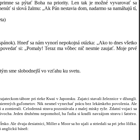
primne sa pýtať Boha na priority. Len tak je možné vyvarovať sa
omenúť si slová žalmu: „Ak Pán nestavia dom, nadarmo sa namáhajú tí,
a)
ý spánok). Hneď sa nám vynorí nepokojná otázka: „Ako to dnes všetko
a povedať si: „Pomaly! Teraz ma vôbec nič nesmie zaujať. Moje prvé
 tým sme slobodnejší vo vzťahu ku svetu.
eckom tábore pri rieke Kwai v Japonsku. Zajatci stavali železnice v džungli.
ierených guľometov. Nik nesmel vynechať prácu bez lekárskeho povolenia. Ale
li a zomierali. Celodenná strava pozostávala z malej misky ryže. Zdatní vojaci sa
ivocha. Jeden druhému nepomohol, ba ľudia si kradli navzájom stravu i šatstvo.
 Ale dvaja desiatnici, Miller a Moor sa ho ujali a striedali sa pri jeho lôžku.
ú anglickú báseň: