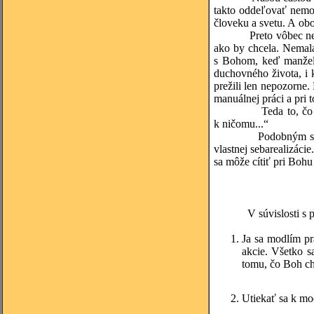
takto oddeľovať nemož
človeku a svetu. A obo
Preto vôbec nemusí ma
ako by chcela. Nemala
s Bohom, keď manželo
duchovného života, i k
prežili len nepozorne.
manuálnej práci a pri 
Teda to, čo človeka 
k ničomu...“
Podobným spôsobom j
vlastnej sebarealizác
sa môže cítiť pri Bohu
V súvislosti s práco
Ja sa modlím pr
akcie. Všetko s
tomu, čo Boh chc
Utiekať sa k mod