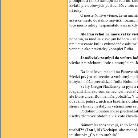
promptne a ľahko nastúpil na loď do Tar
Zvlášť pre dobových poslucháčov toto
m
tri roky.
O meste Ninive vieme, že sa nachádzal
asýrske mesto dosiahlo najväčší rozmach 
toto mesto nikdy nespamätalo a už nikd
Ale Pán vrhol na more veľký vieto
pohania, sa modlia k svojim bohom – sú t
pre uctievanie kultu vyhradené osobitné 
veriaci a ako prakticky konajúci ľudia.
Jonáš však zostúpil do vnútra lode
všetko pre záchranu lode a cestujúcich. 
Na Jonášovej reakcii na Pánovo slovo 
Medzi prvým oslovením a vnútorným prija
ktorými môžu prechádzať ľudia Bohom k
Svätý Gregor Naziánsky sa pýta a my s
rozpamätám, ako som sa nechcel nechať z
ale ktoré chcel Boh na mňa položiť... 
obavami: jedna z nich ma brzdila a druh
stranu a hnaný nestálymi vetrami som sa
Podobnou cestou môže prechádzať i člo
všetky zlomové obdobia v živote človek
Námorníci spoznávajú, že to Jonáš je p
urobil?“ (Jon1,10
) Nechápu, ako mohol 
jej skutok: „Čo si to urobila?“