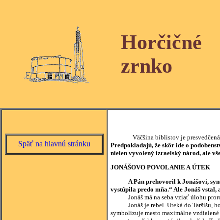
Horčičné
zrnko
Väčšina biblistov je presvedčená o to
Späť na hlavnú stránku
Predpokladajú, že skôr ide o podobenst
nielen vyvolený izraelský národ, ale vš
JONÁŠOVO POVOLANIE A ÚTEK
A Pán prehovoril k Jonášovi, syn
vystúpila predo mňa.“ Ale Jonáš vstal, 
Jonáš má na seba vziať úlohu pror
Jonáš je rebel. Uteká do Taršišu, hoci 
symbolizuje mesto maximálne vzdialené o