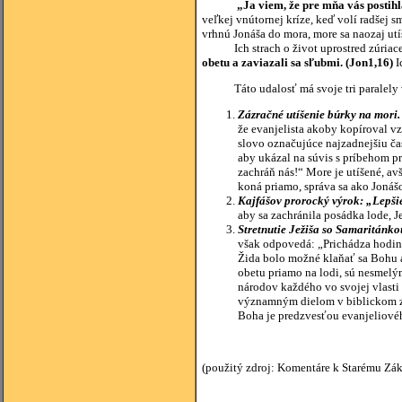
„Ja viem, že pre mňa vás postihl
veľkej vnútornej kríze, keď volí radšej 
vrhnú Jonáša do mora, more sa naozaj ut
Ich strach o život uprostred zúriaceho
obetu a zaviazali sa sľubmi. (Jon1,16)
I
Táto udalosť má svoje tri paralely
Zázračné utíšenie búrky na mori
že evanjelista akoby kopíroval vz
slovo označujúce najzadnejšiu ča
aby ukázal na súvis s príbehom p
zachráň nás!“ More je utíšené, av
koná priamo, správa sa ako Jonáš
Kajfášov
prorocký výrok: „Lepšie
aby sa zachránila posádka lode, J
Stretnutie Ježiša so Samaritánko
však odpovedá: „Prichádza hodina,
Žida bolo možné klaňať sa Bohu a
obetu priamo na lodi, sú nesmelý
národov každého vo svojej vlasti
významným dielom v biblickom zj
Boha je predzvesťou evanjeliové
(použitý zdroj: Komentáre k Starému Zá